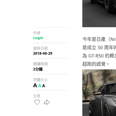
作者
Login
今年是日產（Nis
是成立 50 周年
發佈日期
2018-06-29
為 GT-R50
超跑的感覺。
閱讀時間
2分鐘
字體大小
A
A
A
分享