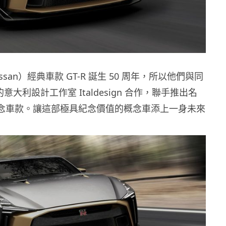
san）經典車款 GT-R 誕生 50 周年，所以他們與同
的意大利設計工作室 Italdesign 合作，聯手推出名
 的概念車款。讓這部極具紀念價值的概念車添上一身未來