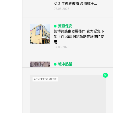
女 2 年後終被捕 涉海賊王...
07.08.2026
資訊保安
智博通路由器爆後門 官方緊急下
架止血 稱漏洞是功能在維修時使
用
07.08.2026
城中熱話
熊本地震手術室驚魂片瘋傳 醫護
保護病人、逃生門 網民讚值得
尊...
ADVERTISEMENT
07.08.2026
健康
AirPods 用家注意聽力響紅燈 醫
學界籲耳機用戶謹守「60-60」...