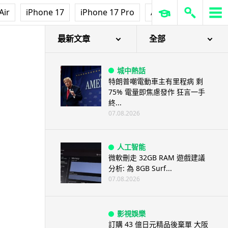
Air
iPhone 17
iPhone 17 Pro
AirPods Pro 3
Ap
最新文章
全部
城中熱話
特朗普嘲電動車主有里程病 剩
75% 電量即焦慮發作 狂言一手
終...
07.08.2026
人工智能
微軟刪走 32GB RAM 遊戲建議
分析: 為 8GB Surf...
07.08.2026
影視娛樂
訂購 43 億日元精品後棄單 大阪