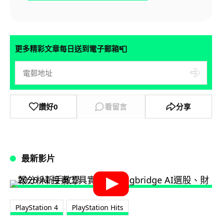
📮
更多精彩文章每日送到電子郵箱
讚好
0
看留言
分享
最新影片
PlayStation 4
PlayStation Hits