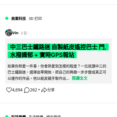
商業科技
3D 打印
Vin
2 日
中三巴士鐵路迷 自製紙皮遙控巴士 門,
水撥識郁 + 實時GPS報站
如果你熱愛一件事，你會熱愛到怎樣的程度？一位就讀中三的
巴士鐵路迷，選擇由零開始，把自己的興趣一步步變成真正可
閱讀全文
以運作的作品。他以紙皮親手製作出...
4,694
262
分享
↗
科技娛樂
生活娛樂
城中熱話