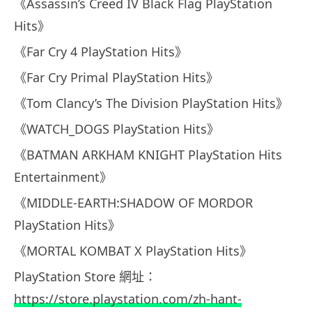
《Assassin’s Creed IV Black Flag PlayStation
Hits》
《Far Cry 4 PlayStation Hits》
《Far Cry Primal PlayStation Hits》
《Tom Clancy’s The Division PlayStation Hits》
《WATCH_DOGS PlayStation Hits》
《BATMAN ARKHAM KNIGHT PlayStation Hits
Entertainment》
《MIDDLE-EARTH:SHADOW OF MORDOR
PlayStation Hits》
《MORTAL KOMBAT X PlayStation Hits》
PlayStation Store 網址：
https://store.playstation.com/zh-hant-