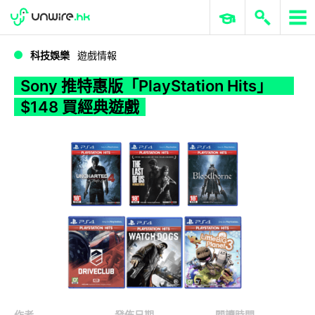
WWDC 2026
GenAI 與雲端科技專區
ERP 與商業 AI
Sony 推特惠版「PlayStation Hits」 $148 買經典遊戲
科技娛樂
遊戲情報
Sony 推特惠版「PlayStation Hits」
$148 買經典遊戲
作者
發佈日期
閱讀時間