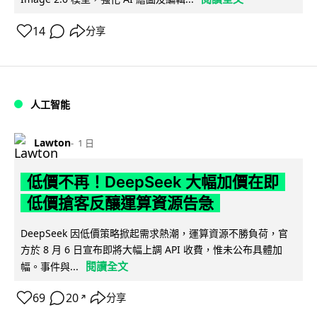
14
分享
人工智能
Lawton
1 日
低價不再！DeepSeek 大幅加價在即
低價搶客反釀運算資源告急
DeepSeek 因低價策略掀起需求熱潮，運算資源不勝負荷，官
方於 8 月 6 日宣布即將大幅上調 API 收費，惟未公布具體加
閱讀全文
幅。事件與...
69
20
分享
↗