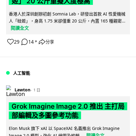
姬」 20 公斤重擬人度極高
香港人於深圳創辦初創 Somnia Lab，研發出首款 AI 性愛機械
人「硅姬」，身高 1.75 米卻僅重 20 公斤，內置 165 種親密...
閱讀全文
29
14
分享
↗
人工智能
Lawton
1 日
Grok Imagine Image 2.0 推出 主打局
部編輯及多圖參考功能
Elon Musk 旗下 xAI 以 SpaceXAI 名義推出 Grok Imagine
閱讀全文
Image 2.0 模型，強化 AI 繪圖及編輯...