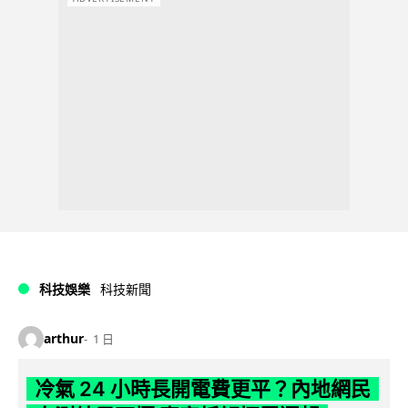
科技娛樂
科技新聞
arthur
1 日
冷氣 24 小時長開電費更平？內地網民