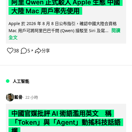
阿里 Qwen 正式駁入 Apple 生態 中國
大陸 Mac 用戶率先使用
Apple 於 2026 年 8 月 8 日公布指引，確認中國大陸合資格
閱讀
Mac 用戶可將阿里巴巴千問 (Qwen) 接駁至 Siri 及寫...
全文
38
5
分享
↗
人工智能
藍骨
22 小時
中國官媒批評 AI 術語濫用英文 稱
「Token」與「Agent」動搖科技話語
權