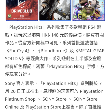
「PlayStation Hits」系列收集了多款暢銷 PS4 遊
戲，讓玩家以港幣 HK$ 148 元的優惠價，購買有關
作品。從官方新聞稿中可見，系列首批遊戲包括
《Far Cry 4》、《Bloodborne》及《METAL GEAR
SOLID V》等經典大作。系列遊戲在上半部及盒邊
都有紅色標記，寫著「PlayStation Hits」字樣，方
便玩家分辨。
Sony 官方表示，「PlayStation Hits」系列將於 7
月 26 日正式推出，感興趣的玩家可於 PlayStation
Platinum Shop 、 SONY Store 、 SONY Store
Online 及 PlayStation Store上發售。除了首批推