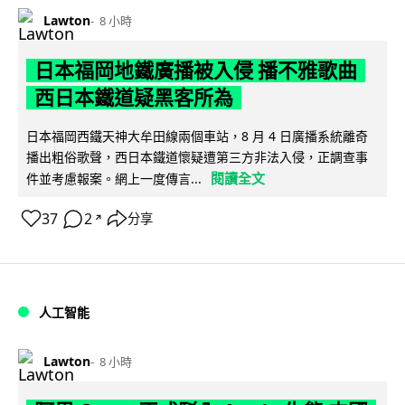
Lawton
8 小時
日本福岡地鐵廣播被入侵 播不雅歌曲
西日本鐵道疑黑客所為
日本福岡西鐵天神大牟田線兩個車站，8 月 4 日廣播系統離奇
播出粗俗歌聲，西日本鐵道懷疑遭第三方非法入侵，正調查事
閱讀全文
件並考慮報案。網上一度傳言...
37
2
分享
↗
人工智能
Lawton
8 小時