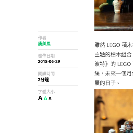
作者
唐美鳳
雖然 LEGO
主題的積木組合
發佈日期
2018-06-29
波特》的 LEG
絲，未來一個月
閱讀時間
2分鐘
囊的日子。
字體大小
A
A
A