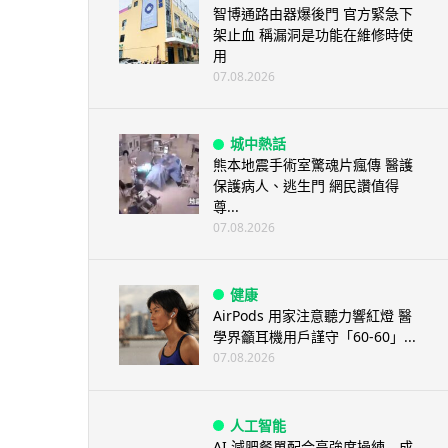
智博通路由器爆後門 官方緊急下
架止血 稱漏洞是功能在維修時使
用
07.08.2026
城中熱話
熊本地震手術室驚魂片瘋傳 醫護
保護病人、逃生門 網民讚值得
尊...
07.08.2026
健康
AirPods 用家注意聽力響紅燈 醫
學界籲耳機用戶謹守「60-60」...
07.08.2026
人工智能
AI 減肥餐單配合高強度操練 成