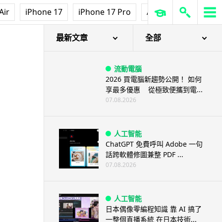
Air
iPhone 17
iPhone 17 Pro
AirPods Pro 3
Ap
最新文章
全部
流動電腦
2026 買電腦新趨勢公開！ 如何
享最多優惠 從極致便攜到電...
07.08.2026
人工智能
ChatGPT 免費呼叫 Adobe 一句
話跨軟體修圖兼整 PDF ...
07.08.2026
人工智能
日本偶像零編程知識 靠 AI 搞了
一整個直播系統 在日本技術...