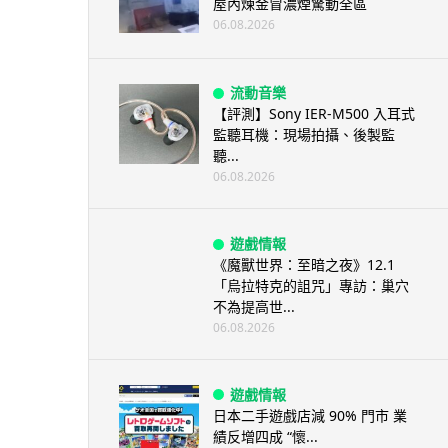
屋內煉金冒濃煙驚動全區
06.08.2026
流動音樂
【評測】Sony IER-M500 入耳式
監聽耳機：現場拍攝、後製監
聽...
06.08.2026
遊戲情報
《魔獸世界：至暗之夜》12.1
「烏拉特克的詛咒」專訪：巢穴
不為提高世...
06.08.2026
遊戲情報
日本二手遊戲店減 90% 門市 業
績反增四成 “懷...