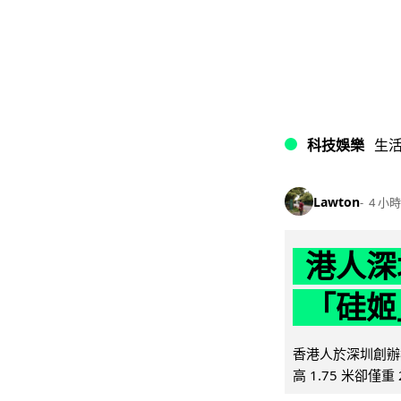
科技娛樂
生
Lawton
4 小時
港人深
「硅姬
香港人於深圳創辦初
高 1.75 米卻僅重 