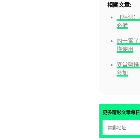
相關文章:
【評測】
必備
的士電子
懂使用
麥當勞推 
參加
更多精彩文章每日