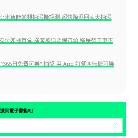
小米智能變頻抽濕機評測 超快降濕回南天抽濕
支付如抽盲盒 搭客被迫要俾齊頭 稱是替工車不
"365日免費可樂" 抽獎 用 App 訂餐叫無糖可樂
📮
送到電子郵箱