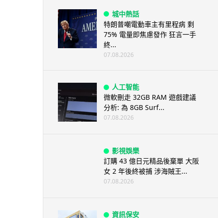
城中熱話
特朗普嘲電動車主有里程病 剩
75% 電量即焦慮發作 狂言一手
終...
07.08.2026
人工智能
微軟刪走 32GB RAM 遊戲建議
分析: 為 8GB Surf...
07.08.2026
影視娛樂
訂購 43 億日元精品後棄單 大阪
女 2 年後終被捕 涉海賊王...
07.08.2026
資訊保安