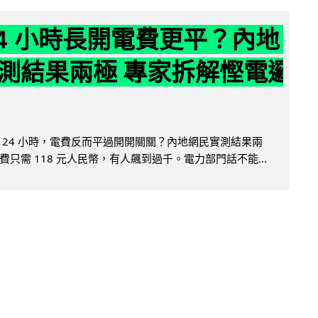
24 小時長開電費更平？內地
測結果兩極 專家拆解慳電邏
 24 小時，電費反而平過開開關關？內地網民實測結果兩
只需 118 元人民幣，有人飆到過千。電力部門話不能...