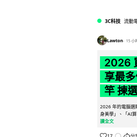
3C科技
流動
Lawton
15 小
202
享最多
竿 揀
2026 年的電
身美學」、「AI算
讀全文
17
分