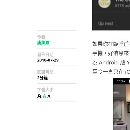
作者
唐美鳳
如果你在臨睡前有使
手機，好消息來了
發佈日期
2018-07-29
為 Android 版
至今一直只在 i
閱讀時間
2分鐘
字體大小
A
A
A