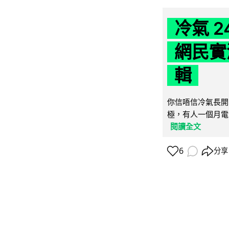
冷氣 
網民實
輯
你信唔信冷氣長開
極，有人一個月電費
閱讀全文
6
分享