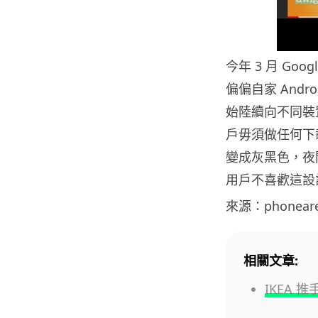
今年 3 月 Goog
偏偏自家 And
始陸續向不同裝
戶毋須做任何下載動
變成灰黑色，夜
用戶不喜歡這設
來源：phonear
相關文章:
IKEA