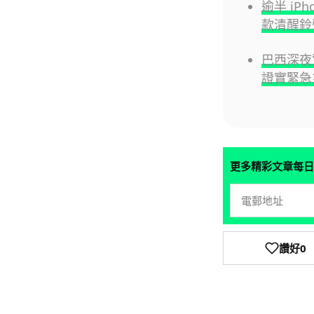
逾半 iP
款清醒鈴
巴西深夜
證實緊急
更多精彩文章每日
讚好
0