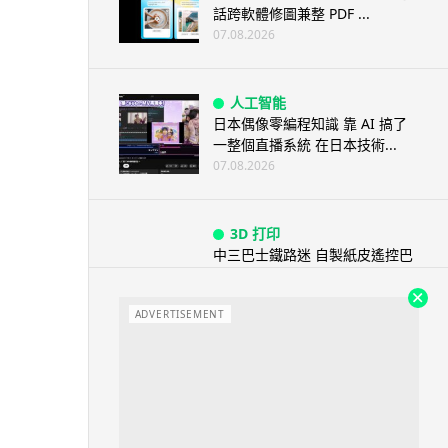
話跨軟體修圖兼整 PDF ...
07.08.2026
人工智能
日本偶像零編程知識 靠 AI 搞了
一整個直播系統 在日本技術...
07.08.2026
3D 打印
中三巴士鐵路迷 自製紙皮遙控巴
士 門,水撥識郁 + 實時GPS報站
07.08.2026
ADVERTISEMENT
城中熱話
iPhone 加速撤出中國 印度成新
機主要基地 上年組裝增至550...
07.08.2026