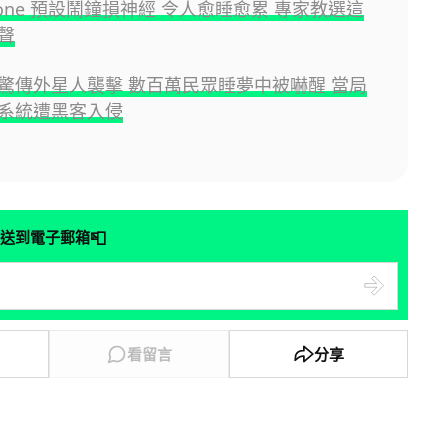
hone 預設鬧鐘損神經 令人愈睡愈累 專家教選這
聲
驚傳外星人襲擊 數百萬民眾睡夢中被嚇醒 當局
系統遭黑客入侵
📮
送到電子郵箱
看留言
分享