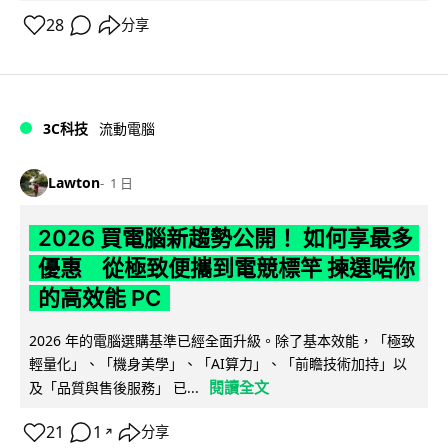
28
分享
3C科技
流動電腦
Lawton
1 日
2026 買電腦新趨勢公開！ 如何享最多
優惠 從極致便攜到電競標竿 揀選啱你
的高效能 PC
2026 年的電腦選購基準已經全面升級。除了基本效能，「極致
輕量化」、「機身美學」、「AI算力」、「前瞻技術加持」以
閱讀全文
及「品質與售後服務」 已...
21
1
分享
↗