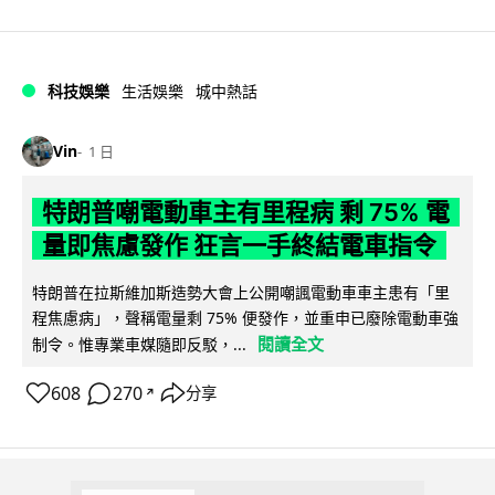
科技娛樂
生活娛樂
城中熱話
Vin
1 日
特朗普嘲電動車主有里程病 剩 75% 電
量即焦慮發作 狂言一手終結電車指令
特朗普在拉斯維加斯造勢大會上公開嘲諷電動車車主患有「里
程焦慮病」，聲稱電量剩 75% 便發作，並重申已廢除電動車強
閱讀全文
制令。惟專業車媒隨即反駁，...
608
270
分享
↗