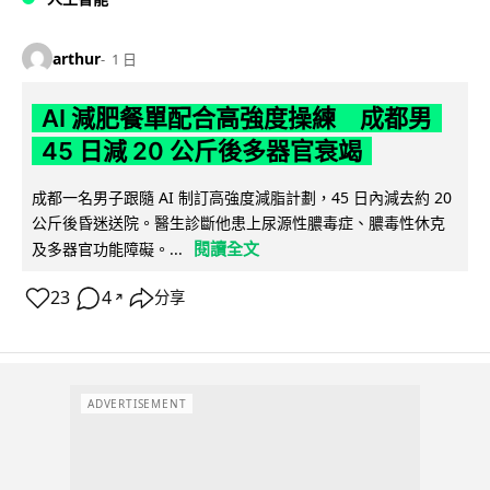
arthur
1 日
AI 減肥餐單配合高強度操練 成都男
45 日減 20 公斤後多器官衰竭
成都一名男子跟隨 AI 制訂高強度減脂計劃，45 日內減去約 20
公斤後昏迷送院。醫生診斷他患上尿源性膿毒症、膿毒性休克
閱讀全文
及多器官功能障礙。...
23
4
分享
↗
ADVERTISEMENT