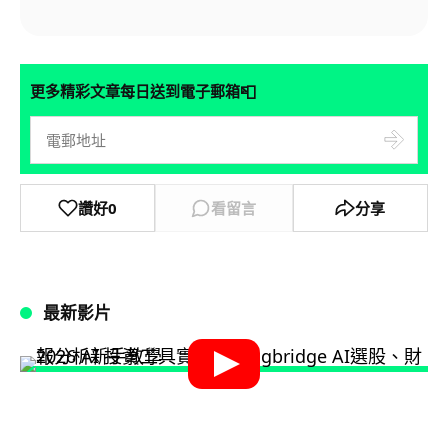
📮
更多精彩文章每日送到電子郵箱
讚好
0
看留言
分享
最新影片