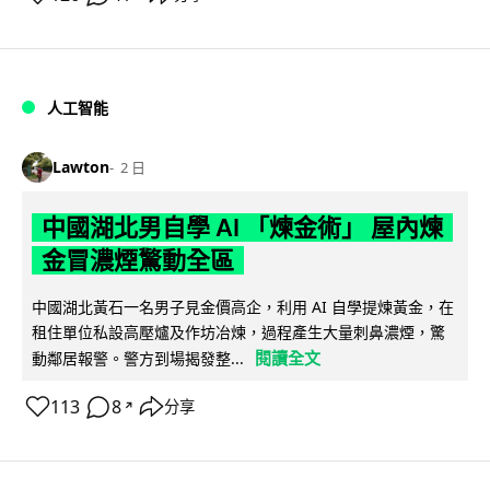
人工智能
Lawton
2 日
中國湖北男自學 AI 「煉金術」 屋內煉
金冒濃煙驚動全區
中國湖北黃石一名男子見金價高企，利用 AI 自學提煉黃金，在
租住單位私設高壓爐及作坊冶煉，過程產生大量刺鼻濃煙，驚
閱讀全文
動鄰居報警。警方到場揭發整...
113
8
分享
↗