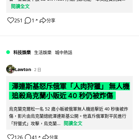
閱讀全文
251
1
分享
↗
科技娛樂
生活娛樂
城中熱話
Lawton
2 日
澤連斯基怒斥俄軍「人肉狩獵」 無人機
追殺烏克蘭小販近 40 秒仍被炸傷
烏克蘭克爾松一名 52 歲小販被俄軍無人機追擊近 40 秒後被炸
傷，影片由烏克蘭總統澤連斯基公開。他直斥俄軍對平民進行
閱讀全文
「狩獵式」攻擊，烏克蘭...
126
41
分享
↗