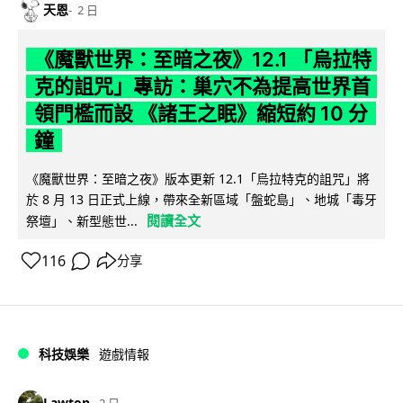
天恩
2 日
《魔獸世界：至暗之夜》12.1 「烏拉特
克的詛咒」專訪：巢穴不為提高世界首
領門檻而設 《諸王之眠》縮短約 10 分
鐘
《魔獸世界：至暗之夜》版本更新 12.1「烏拉特克的詛咒」將
於 8 月 13 日正式上線，帶來全新區域「盤蛇島」、地城「毒牙
閱讀全文
祭壇」、新型態世...
116
分享
科技娛樂
遊戲情報
Lawton