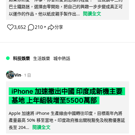
巴士鐵路迷，選擇由零開始，把自己的興趣一步步變成真正可
閱讀全文
以運作的作品。他以紙皮親手製作出...
3,652
210
分享
↗
科技娛樂
生活娛樂
城中熱話
Vin
1 日
iPhone 加速撤出中國 印度成新機主要
基地 上年組裝增至5500萬部
Apple 加速將 iPhone 生產線由中國轉往印度，目標兩年內將
產量最高 50% 移至當地。印度政府推出關稅豁免及稅務優惠延
閱讀全文
長至 204...