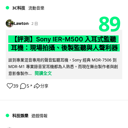
3C科技
流動音樂
89
Lawton
2 日
【評測】Sony IER-M500 入耳式監聽
耳機：現場拍攝、後製監聽與人聲利器
談到專業混音專用的聲音監聽耳機，Sony 經典 MDR-7506 到
MDR-M1 專業錄音室耳機都為人熟悉。而現在舞台製作者與創
閱讀全文
意影像製作...
39
5
分享
↗
科技娛樂
遊戲情報