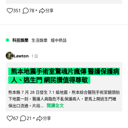
351
78
分享
↗
科技娛樂
生活娛樂
城中熱話
Lawton
1 日
熊本地震手術室驚魂片瘋傳 醫護保護病
人、逃生門 網民讚值得尊敬
熊本縣 7 月 28 日發生 7.1 級地震，熊本綜合醫院手術室鏡頭拍
下地震一刻，醫護人員臨危不亂保護病人，更馬上開逃生門確
閱讀全文
保出口流通。片段...
67
21
分享
↗