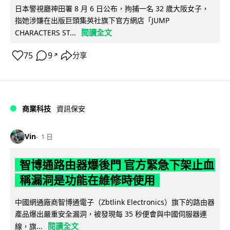
日本警視廳神田署 8 月 6 日公布，拘捕一名 32 歲大阪女子，
指她涉嫌在出版巨頭集英社旗下官方網店「JUMP
閱讀全文
CHARACTERS ST...
75
9
分享
↗
商業科技
資訊保安
Vin
1 日
智博通路由器爆後門 官方緊急下架止血
稱漏洞是功能在維修時使用
中國網通廠商智博通電子（Zbtlink Electronics）旗下的路由器
產品爆出嚴重安全漏洞，被發現每 35 秒便會與中國伺服器連
閱讀全文
線，旗...