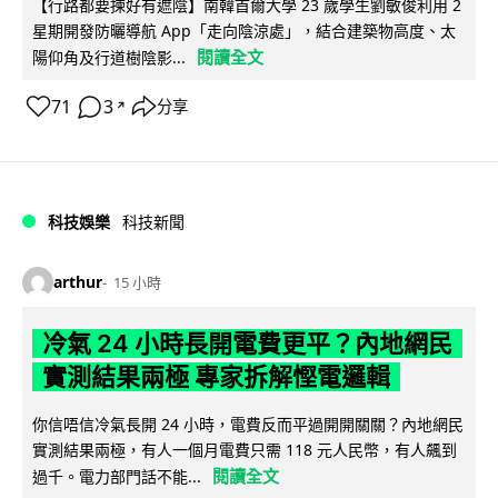
【行路都要揀好有遮陰】南韓首爾大學 23 歲學生劉敏俊利用 2
星期開發防曬導航 App「走向陰涼處」，結合建築物高度、太
閱讀全文
陽仰角及行道樹陰影...
71
3
分享
↗
科技娛樂
科技新聞
arthur
15 小時
冷氣 24 小時長開電費更平？內地網民
實測結果兩極 專家拆解慳電邏輯
你信唔信冷氣長開 24 小時，電費反而平過開開關關？內地網民
實測結果兩極，有人一個月電費只需 118 元人民幣，有人飆到
閱讀全文
過千。電力部門話不能...