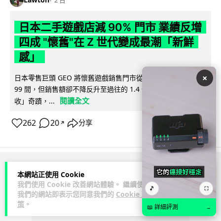
2 日
日本二手遊戲店減 90% 門市 業績反增
四成 "懷舊"在 Z 世代變成最潮「新鮮
感」
×
日本零售巨頭 GEO 將懷舊遊戲銷售門市從 1,000 間大幅減至
99 間，但銷售額卻不降反升至過往的 1.4 倍。做到「減店增
閱讀全文
收」奇蹟，...
262
20
分享
↗
ADVERTISEMENT
本網站正使用 Cookie
我們使用 Cookie 改善網站體驗。 繼續使用
🎵
⛶
我們的網站即表示您同意我們的
Cookie 政
策
。
📖 詳細評測
→