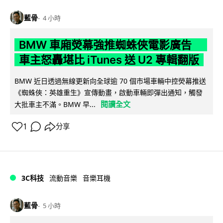
藍骨
4 小時
BMW 車廂熒幕強推蜘蛛俠電影廣告
車主怒轟堪比 iTunes 送 U2 專輯翻版
BMW 近日透過無線更新向全球逾 70 個市場車輛中控熒幕推送
《蜘蛛俠：英雄重生》宣傳動畫，啟動車輛即彈出通知，觸發
閱讀全文
大批車主不滿。BMW 早...
1
分享
3C科技
流動音樂
音樂耳機
藍骨
5 小時