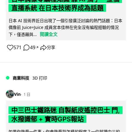
直播系統 在日本技術界成為話題
日本 AI 技術界近日出現了一個引發廣泛討論的熱門話題：日本
偶像前 Juice=Juice 成員宮本佳林在完全沒有編程經驗的情況
閱讀全文
下，僅憑藉與...
571
49
分享
↗
商業科技
3D 打印
Vin
1 日
中三巴士鐵路迷 自製紙皮遙控巴士 門,
水撥識郁 + 實時GPS報站
如果你熱愛一件事，你會熱愛到怎樣的程度？一位就讀中三的