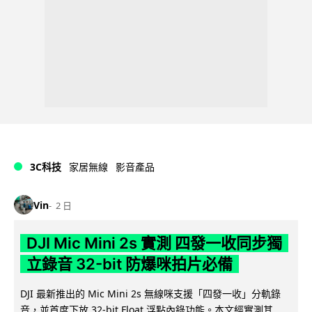
3C科技
家居無線
影音產品
Vin
2 日
DJI Mic Mini 2s 實測 四發一收同步獨
立錄音 32-bit 防爆咪拍片必備
DJI 最新推出的 Mic Mini 2s 無線咪支援「四發一收」分軌錄
音，並首度下放 32-bit Float 浮點內錄功能。本文經實測其...