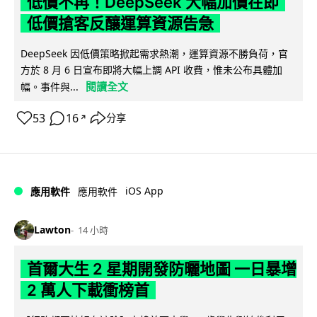
低價不再！DeepSeek 大幅加價在即
低價搶客反釀運算資源告急
DeepSeek 因低價策略掀起需求熱潮，運算資源不勝負荷，官
方於 8 月 6 日宣布即將大幅上調 API 收費，惟未公布具體加
閱讀全文
幅。事件與...
53
16
分享
↗
iOS App
應用軟件
應用軟件
Lawton
14 小時
首爾大生 2 星期開發防曬地圖 一日暴增
2 萬人下載衝榜首