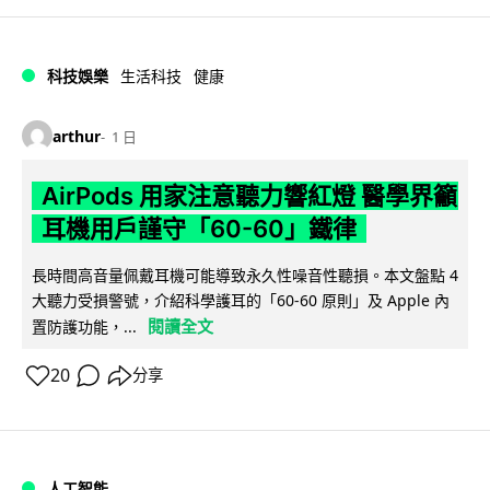
科技娛樂
生活科技
健康
arthur
1 日
AirPods 用家注意聽力響紅燈 醫學界籲
耳機用戶謹守「60-60」鐵律
長時間高音量佩戴耳機可能導致永久性噪音性聽損。本文盤點 4
大聽力受損警號，介紹科學護耳的「60-60 原則」及 Apple 內
閱讀全文
置防護功能，...
20
分享
人工智能