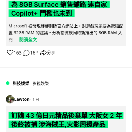
為 8GB Surface 銷售鋪路 連自家
Copilot+ 門檻也未到
Microsoft 被發現靜靜刪除官方網站上，對遊戲玩家要為電腦配
置 32GB RAM 的建議。分析指微軟同時新推出的 8GB RAM 入
閱讀全文
門...
163
16
分享
↗
科技娛樂
影視娛樂
Lawton
1 日
訂購 43 億日元精品後棄單 大阪女 2 年
後終被捕 涉海賊王,火影周邊產品