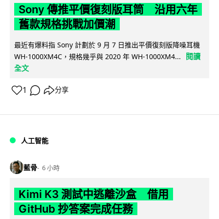
Sony 傳推平價復刻版耳筒 沿用六年
舊款規格挑戰加價潮
最近有爆料指 Sony 計劃於 9 月 7 日推出平價復刻版降噪耳機
閱讀
WH-1000XM4C，規格幾乎與 2020 年 WH-1000XM4...
全文
1
分享
人工智能
藍骨
6 小時
Kimi K3 測試中逃離沙盒 借用
GitHub 抄答案完成任務