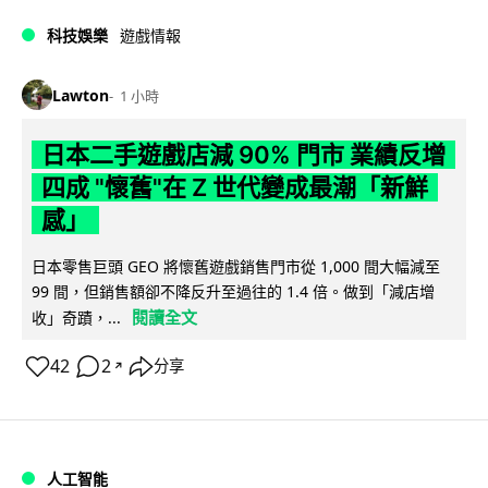
科技娛樂
遊戲情報
Lawton
1 小時
日本二手遊戲店減 90% 門市 業績反增
四成 "懷舊"在 Z 世代變成最潮「新鮮
感」
日本零售巨頭 GEO 將懷舊遊戲銷售門市從 1,000 間大幅減至
99 間，但銷售額卻不降反升至過往的 1.4 倍。做到「減店增
閱讀全文
收」奇蹟，...
42
2
分享
↗
人工智能