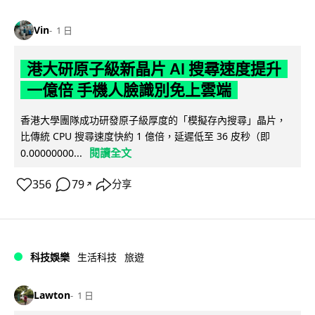
Vin
1 日
港大研原子級新晶片 AI 搜尋速度提升
一億倍 手機人臉識別免上雲端
香港大學團隊成功研發原子級厚度的「模擬存內搜尋」晶片，
比傳統 CPU 搜尋速度快約 1 億倍，延遲低至 36 皮秒（即
閱讀全文
0.00000000...
356
79
分享
↗
科技娛樂
生活科技
旅遊
Lawton
1 日