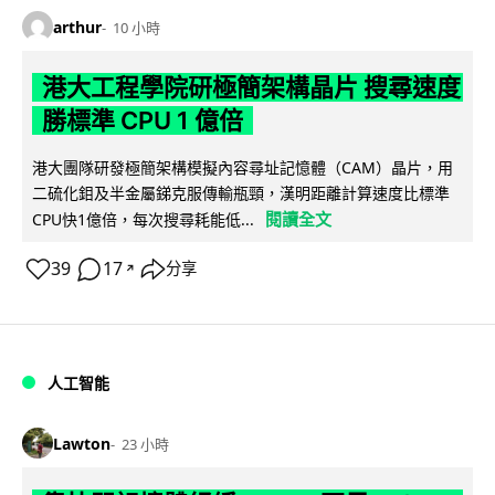
arthur
10 小時
港大工程學院研極簡架構晶片 搜尋速度
勝標準 CPU 1 億倍
港大團隊研發極簡架構模擬內容尋址記憶體（CAM）晶片，用
二硫化鉬及半金屬銻克服傳輸瓶頸，漢明距離計算速度比標準
閱讀全文
CPU快1億倍，每次搜尋耗能低...
39
17
分享
↗
人工智能
Lawton
23 小時