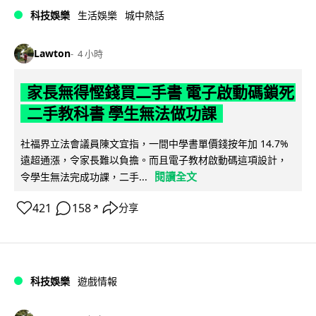
科技娛樂
生活娛樂
城中熱話
Lawton
4 小時
家長無得慳錢買二手書 電子啟動碼鎖死
二手教科書 學生無法做功課
社福界立法會議員陳文宜指，一間中學書單價錢按年加 14.7%
遠超通漲，令家長難以負擔。而且電子教材啟動碼這項設計，
閱讀全文
令學生無法完成功課，二手...
421
158
分享
↗
科技娛樂
遊戲情報