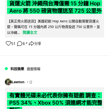
貨運火箭 沖繩飛台灣僅需 15 分鐘 Hop
Aero 將 550 磅貨物運送至 725 公里外
【真正用火箭送貨】美國初創 Hop Aero 公開自動駕駛貨運火
箭，聲稱可在 15 分鐘內將 250 公斤物資投送 750 公里外，並
閱讀全文
以沖繩...
51
6
分享
↗
科技娛樂
遊戲情報
Lawton
1 日
有實體光碟未必代表你擁有遊戲 調查：
PS5 34%、Xbox 50% 須連網才能完整