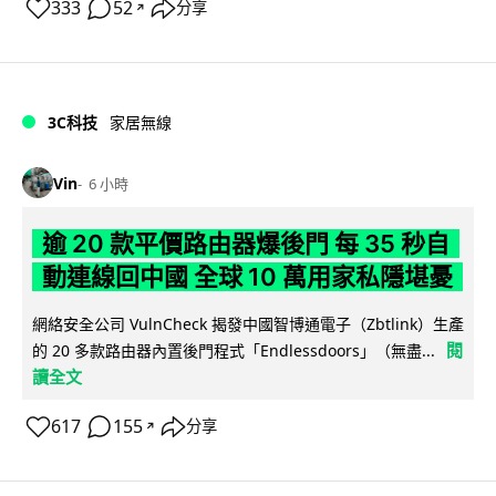
333
52
分享
↗
3C科技
家居無線
Vin
6 小時
逾 20 款平價路由器爆後門 每 35 秒自
動連線回中國 全球 10 萬用家私隱堪憂
網絡安全公司 VulnCheck 揭發中國智博通電子（Zbtlink）生產
閱
的 20 多款路由器內置後門程式「Endlessdoors」（無盡...
讀全文
617
155
分享
↗