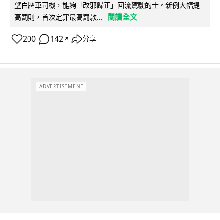
望白牌車司機，能夠「改邪歸正」回流駕駛的士。新例大幅提
閱讀全文
高罰則，首次定罪最高罰款...
200
142
分享
↗
ADVERTISEMENT