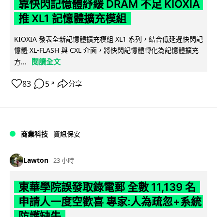
靠快閃記憶體紓緩 DRAM 不足 KIOXIA
推 XL1 記憶體擴充模組
KIOXIA 發表全新記憶體擴充模組 XL1 系列，結合低延遲快閃記
憶體 XL-FLASH 與 CXL 介面，將快閃記憶體轉化為記憶體擴充
閱讀全文
方...
83
5
分享
↗
商業科技
資訊保安
Lawton
23 小時
東華學院誤發取錄電郵 全數 11,139 名
申請人一度空歡喜 專家:人為疏忽+系統
防護缺失