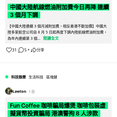
中國大陸航線燃油附加費今日再降 連續
3 個月下調
【中國大陸連續 3 個月減附加費，相反香港不斷加價】中國大
陸多家航空公司自 8 月 5 日起再度下調內陸航線燃油附加費，
閱讀全文
為年內連續第 3 個...
31
5
分享
↗
科技娛樂
生活科技
區塊鏈
Lawton
1 日
Fun Coffee 咖啡騙局爆煲 咖啡包裝虛
擬貨幣投資騙局 港澳警拘 8 人涉款