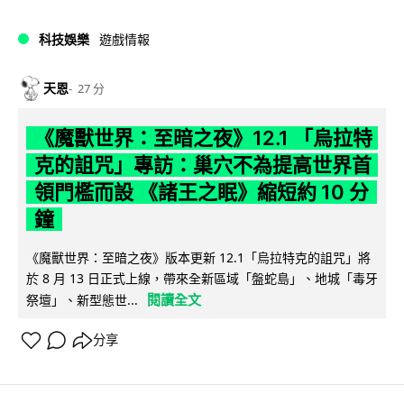
科技娛樂
遊戲情報
天恩
27 分
《魔獸世界：至暗之夜》12.1 「烏拉特
克的詛咒」專訪：巢穴不為提高世界首
領門檻而設 《諸王之眠》縮短約 10 分
鐘
《魔獸世界：至暗之夜》版本更新 12.1「烏拉特克的詛咒」將
於 8 月 13 日正式上線，帶來全新區域「盤蛇島」、地城「毒牙
閱讀全文
祭壇」、新型態世...
分享