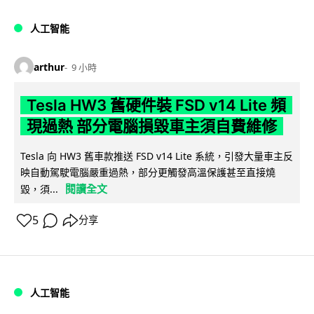
人工智能
arthur
9 小時
Tesla HW3 舊硬件裝 FSD v14 Lite 頻
現過熱 部分電腦損毀車主須自費維修
Tesla 向 HW3 舊車款推送 FSD v14 Lite 系統，引發大量車主反
映自動駕駛電腦嚴重過熱，部分更觸發高溫保護甚至直接燒
閱讀全文
毀，須...
5
分享
人工智能