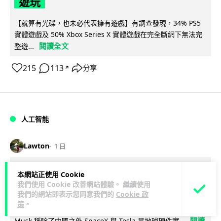
遊玩
【就算有光碟，也未必代表擁有遊戲】有調查發現，34% PS5
實體遊戲及 50% Xbox Series X 實體遊戲在完全斷網下無法完
閱讀全文
整遊...
215
113
分享
↗
人工智能
Lawton
1 日
Elon Musk 稱 SpaceX Tesla 是地球最
本網站正使用 Cookie
我們使用 Cookie 改善網站體驗。 繼續使用
強兩間硬件公司 「除了中國之外」
我們的網站即表示您同意我們的
Cookie 政
策
。
SpaceX 舉行 2026 年第二季度業績電話會議，創辦人 Elon
閱讀
Musk 稱除了中國之外 SpaceX 與 Tesla 是地球硬件實...