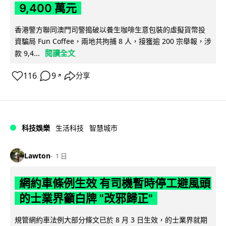
9,400 萬元
香港警方聯同澳門司警搗破以養生咖啡生意包裝的虛擬貨幣投
資騙局 Fun Coffee，兩地共拘捕 8 人，接獲逾 200 宗舉報，涉
閱讀全文
款 9,4...
116
9
分享
↗
科技娛樂
生活科技
智慧城市
Lawton
1 日
網約車條例生效 有司機暫時停工避風頭
的士業界籲白牌 "改邪歸正"
規管網約車法例大部分條文已於 8 月 3 日生效，的士業界就期