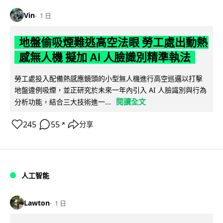
Vin
1 日
地盤偷吸煙難逃高空法眼 勞工處出動熱
感無人機 擬加 AI 人臉識別精準執法
勞工處投入配備熱感應鏡頭的小型無人機進行高空巡邏以打擊
地盤違例吸煙，並正研究於未來一年內引入 AI 人臉識別與行為
閱讀全文
分析功能，結合三大技術進一...
245
55
分享
↗
人工智能
Lawton
1 日