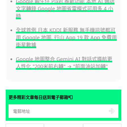
Google 親生仔 Pixel 推新功能 本地 AI 通話
文字轉錄 Google 地圖省電模式可用多 4 小
時
全球首例 日本 KDDI 新服務 無手機訊號都可
用 Google 地圖, 行山 App 19 款 App 免費用
衛星數據
Google 地圖整合 Gemini AI 對話式導航更
人性化 "200米前右轉" → "前面油站加轉"
📮
更多精彩文章每日送到電子郵箱