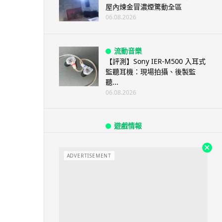
屋內煉金冒濃煙驚動全區
06.08.2026
流動音樂
【評測】Sony IER-M500 入耳式
監聽耳機：現場拍攝、後製監
聽...
06.08.2026
遊戲情報
《魔獸世界：至暗之夜》12.1
「烏拉特克的詛咒」專訪：巢穴
不為提高世...
ADVERTISEMENT
06.08.2026
遊戲情報
日本二手遊戲店減 90% 門市 業
績反增四成 “懷...