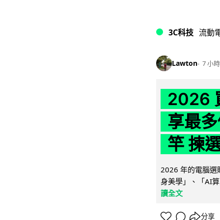
3C科技
流動
Lawton
7 小時
202
享最多
竿 揀
2026 年的電
身美學」、「AI算
讀全文
分享