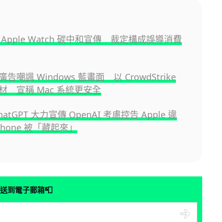
Apple Watch 碳中和宣傳 裁定構成誤導消費
新廣告嘲諷 Windows 藍畫面 以 CrowdStrike
材 宣稱 Mac 系統更安全
atGPT 大力宣傳 OpenAI 考慮控告 Apple 違
Phone 被「藏起來」
📮
送到電子郵箱