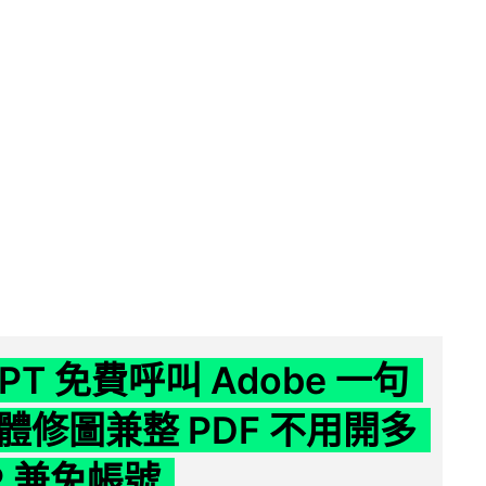
GPT 免費呼叫 Adobe 一句
體修圖兼整 PDF 不用開多
P 兼免帳號