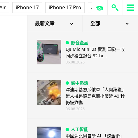
Air
iPhone 17
iPhone 17 Pro
AirPods Pro 3
Ap
最新文章
全部
影音產品
DJI Mic Mini 2s 實測 四發一收
同步獨立錄音 32-bi...
06.08.2026
城中熱話
澤連斯基怒斥俄軍「人肉狩獵」
無人機追殺烏克蘭小販近 40 秒
仍被炸傷
06.08.2026
人工智能
中國湖北男自學 AI 「煉金術」