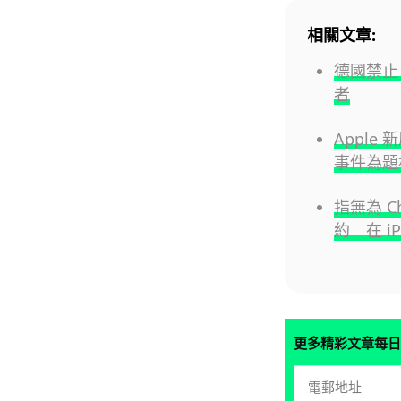
相關文章:
德國禁止 
者
Apple 
事件為題
指無為 Ch
約 在 i
更多精彩文章每日