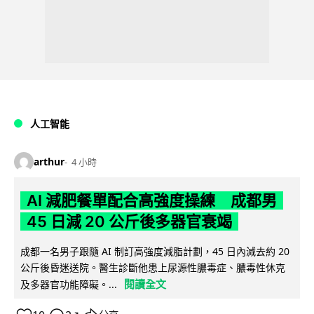
人工智能
arthur
4 小時
AI 減肥餐單配合高強度操練 成都男
45 日減 20 公斤後多器官衰竭
成都一名男子跟隨 AI 制訂高強度減脂計劃，45 日內減去約 20
公斤後昏迷送院。醫生診斷他患上尿源性膿毒症、膿毒性休克
閱讀全文
及多器官功能障礙。...