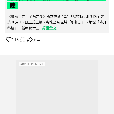
鐘
《魔獸世界：至暗之夜》版本更新 12.1「烏拉特克的詛咒」將
於 8 月 13 日正式上線，帶來全新區域「盤蛇島」、地城「毒牙
閱讀全文
祭壇」、新型態世...
115
分享
ADVERTISEMENT