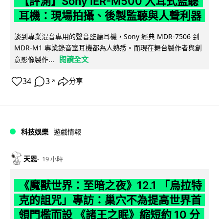
【評測】Sony IER-M500 入耳式監聽
耳機：現場拍攝、後製監聽與人聲利器
談到專業混音專用的聲音監聽耳機，Sony 經典 MDR-7506 到
MDR-M1 專業錄音室耳機都為人熟悉。而現在舞台製作者與創
閱讀全文
意影像製作...
34
3
分享
↗
科技娛樂
遊戲情報
天恩
19 小時
《魔獸世界：至暗之夜》12.1 「烏拉特
克的詛咒」專訪：巢穴不為提高世界首
領門檻而設 《諸王之眠》縮短約 10 分