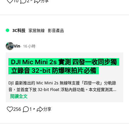
10
2
分享
↗
3C科技
家居無線
影音產品
Vin
16 小時
DJI Mic Mini 2s 實測 四發一收同步獨
立錄音 32-bit 防爆咪拍片必備
DJI 最新推出的 Mic Mini 2s 無線咪支援「四發一收」分軌錄
音，並首度下放 32-bit Float 浮點內錄功能。本文經實測其...
閱讀全文
256
1
分享
↗