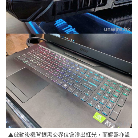
▲啟動後機背銀黑交界位會滲出紅光，而鍵盤亦設