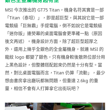
銀色全金屬機身超有型
MSI 今次推出的 GT75 Titan，機身名符其實是一部
「Titan（泰坦）」，即是超巨型，與其說它是一部
電競級「巨無霸」手提電腦，倒不如說它是電競級
「迷你版」連熒幕的桌面電腦會更準確一點（原因
後文再述）。機身設計方面，除了超巨型超厚之
外，還用上幾乎全銀色的全金屬機身，就連 MSI 的
龍紋 logo 都變了銀色，只有機身較後散熱位部分用
上黑色設計，但整體搭配起來仍然是十分有型。當
然，對比桌面電腦而言，Titan 仍算「流動」，最少
想由書房拿出廳玩都無問題，但重達 2.6kg 的重
量，相信不會有人打算拿它出街玩吧？