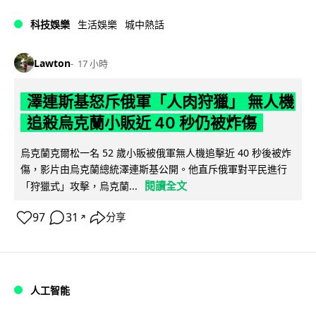
科技娛樂
生活娛樂
城中熱話
Lawton
17 小時
澤連斯基怒斥俄軍「人肉狩獵」 無人機
追殺烏克蘭小販近 40 秒仍被炸傷
烏克蘭克爾松一名 52 歲小販被俄軍無人機追擊近 40 秒後被炸
傷，影片由烏克蘭總統澤連斯基公開。他直斥俄軍對平民進行
閱讀全文
「狩獵式」攻擊，烏克蘭...
97
31
分享
↗
人工智能