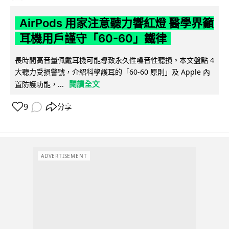
AirPods 用家注意聽力響紅燈 醫學界籲
耳機用戶謹守「60-60」鐵律
長時間高音量佩戴耳機可能導致永久性噪音性聽損。本文盤點 4
大聽力受損警號，介紹科學護耳的「60-60 原則」及 Apple 內
閱讀全文
置防護功能，...
9
分享
ADVERTISEMENT