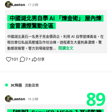
Lawton
17 小時
中國湖北男自學 AI 「煉金術」 屋內煉
金冒濃煙驚動全區
中國湖北黃石一名男子見金價高企，利用 AI 自學提煉黃金，在
租住單位私設高壓爐及作坊冶煉，過程產生大量刺鼻濃煙，驚
閱讀全文
動鄰居報警。警方到場揭發整...
101
7
分享
↗
3C科技
流動音樂
89
Lawton
19 小時