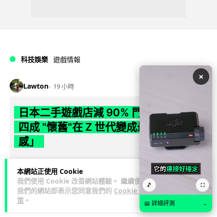
科技娛樂
遊戲情報
×
Lawton
19 小時
日本二手遊戲店減 90% 門市 業績反增
四成 "懷舊"在 Z 世代變成最潮「新鮮
感」
日本零售巨頭 GEO 將懷舊遊戲銷售門市從 1,000 間大幅減至
本網站正使用 Cookie
99 間，但銷售額卻不降反升至過往的 1.4 倍。做到「減店增
我們使用 Cookie 改善網站體驗。 繼續使用
閱讀全文
收」奇蹟，...
🎵
⛶
我們的網站即表示您同意我們的
Cookie 政
策
。
📖 詳細評測
→
223
18
分享
↗