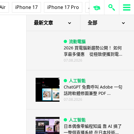
Air
iPhone 17
iPhone 17 Pro
AirPods Pro 3
Ap
最新文章
全部
流動電腦
2026 買電腦新趨勢公開！ 如何
享最多優惠 從極致便攜到電...
07.08.2026
人工智能
ChatGPT 免費呼叫 Adobe 一句
話跨軟體修圖兼整 PDF ...
07.08.2026
人工智能
日本偶像零編程知識 靠 AI 搞了
一整個直播系統 在日本技術...