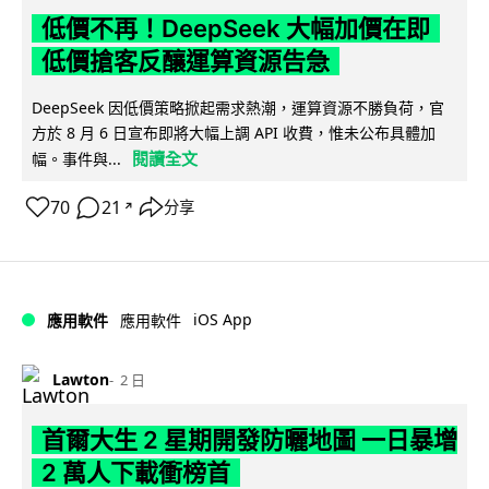
低價不再！DeepSeek 大幅加價在即
低價搶客反釀運算資源告急
DeepSeek 因低價策略掀起需求熱潮，運算資源不勝負荷，官
方於 8 月 6 日宣布即將大幅上調 API 收費，惟未公布具體加
閱讀全文
幅。事件與...
70
21
分享
↗
iOS App
應用軟件
應用軟件
Lawton
2 日
首爾大生 2 星期開發防曬地圖 一日暴增
2 萬人下載衝榜首