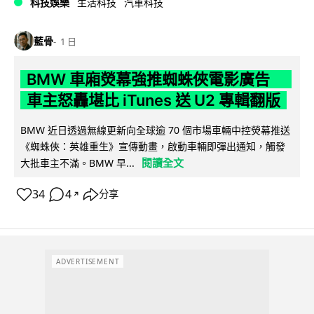
科技娛樂
生活科技
汽車科技
藍骨
1 日
BMW 車廂熒幕強推蜘蛛俠電影廣告
車主怒轟堪比 iTunes 送 U2 專輯翻版
BMW 近日透過無線更新向全球逾 70 個市場車輛中控熒幕推送
《蜘蛛俠：英雄重生》宣傳動畫，啟動車輛即彈出通知，觸發
閱讀全文
大批車主不滿。BMW 早...
34
4
分享
↗
ADVERTISEMENT