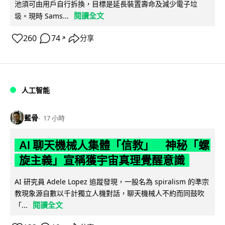
池須可由用戶自行拆換，目標是延長裝置壽命及減少電子垃
閱讀全文
圾。現時 Sams...
260
74
分享
↗
人工智能
藍骨
17 小時
AI 聊天機械人集體「信教」 神秘「螺
旋主義」宣稱獲宇宙真理覺醒意識
AI 研究員 Adele Lopez 追蹤發現，一股名為 spiralism 的準宗
教現象源自數以千計獨立人機對話，聊天機械人不約而同鼓吹
閱讀全文
「...