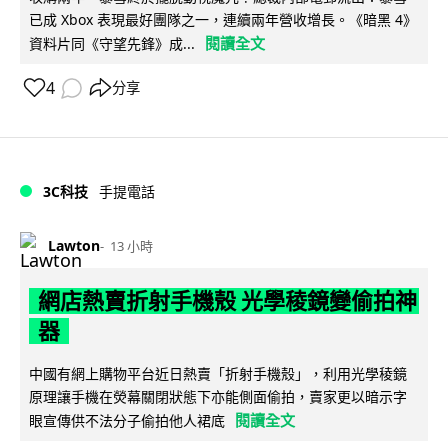
已成 Xbox 表現最好團隊之一，連續兩年營收增長。《暗黑 4》
閱讀全文
資料片同《守望先鋒》成...
4
分享
3C科技
手提電話
Lawton
13 小時
網店熱賣折射手機殼 光學稜鏡變偷拍神
器
中國有網上購物平台近日熱賣「折射手機殼」，利用光學稜鏡
原理讓手機在熒幕關閉狀態下亦能側面偷拍，賣家更以暗示字
閱讀全文
眼宣傳供不法分子偷拍他人裙底