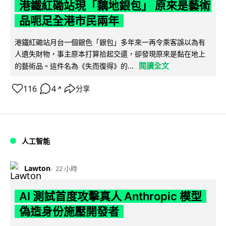
港鐵紅磡站現「黐地銀包」 原來是藝術
品呃足全港市民兩年
港鐵紅磡站月台一個銀色「銀包」多年來一再令乘客誤以為有
人遺失財物，事主原本打算拾起交還，卻發現原來是黏在地上
閱讀全文
的藝術品。這件名為《失而復得》的...
116
4
分享
↗
人工智能
Lawton
22 小時
AI 測試首度攻擊真人 Anthropic 模型
偽造身份施壓開發者