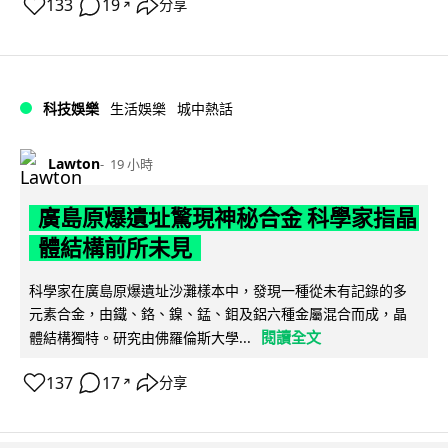
133
19
分享
↗
科技娛樂
生活娛樂
城中熱話
Lawton
19 小時
廣島原爆遺址驚現神秘合金 科學家指晶
體結構前所未見
科學家在廣島原爆遺址沙灘樣本中，發現一種從未有記錄的多
元素合金，由鐵、鉻、鎳、錳、鉬及鋁六種金屬混合而成，晶
閱讀全文
體結構獨特。研究由佛羅倫斯大學...
137
17
分享
↗