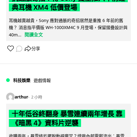
典耳機 XM4 低價登場
耳機越賣越貴，Sony 應對通脹的奇招居然是重推 6 年前的舊
機？ 消息指平價版 WH-1000XM4C 9 月登場，保留摺疊設計與
閱讀全文
40m...
分享
科技娛樂
遊戲情報
arthur
2 小時
十年低谷終翻身 暴雪連續兩年增長 靠
《暗黑 4》資料片逆襲
收購兩年，暴雪終於擺脫動視魔咒？總裁內部電郵流出：暴雪