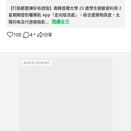
【行路都要揀好有遮陰】南韓首爾大學 23 歲學生劉敏俊利用 2
星期開發防曬導航 App「走向陰涼處」，結合建築物高度、太
閱讀全文
陽仰角及行道樹陰影...
100
4
分享
↗
ADVERTISEMENT