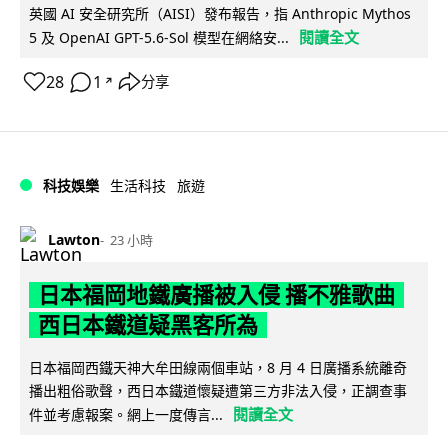
英國 AI 安全研究所（AISI）發布報告，指 Anthropic Mythos
閱讀全文
5 及 OpenAI GPT-5.6-Sol 模型在網絡安...
28
1
分享
↗
科技娛樂
生活科技
旅遊
Lawton
23 小時
日本福岡地鐵廣播被入侵 播不雅歌曲
西日本鐵道疑黑客所為
日本福岡西鐵天神大牟田線兩個車站，8 月 4 日廣播系統離奇
播出粗俗歌聲，西日本鐵道懷疑遭第三方非法入侵，正調查事
閱讀全文
件並考慮報案。網上一度傳言...