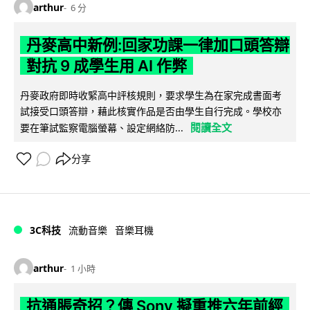
arthur
6 分
丹麥高中新例:回家功課一律加口頭答辯
對抗 9 成學生用 AI 作弊
丹麥政府即時收緊高中評核規則，要求學生為在家完成書面考
試接受口頭答辯，藉此核實作品是否由學生自行完成。學校亦
閱讀全文
要在筆試監察電腦螢幕、設定網絡防...
分享
3C科技
流動音樂
音樂耳機
arthur
1 小時
抗通脹奇招？傳 Sony 擬重推六年前經