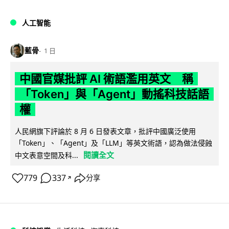
人工智能
藍骨
1 日
中國官媒批評 AI 術語濫用英文 稱
「Token」與「Agent」動搖科技話語
權
人民網旗下評論於 8 月 6 日發表文章，批評中國廣泛使用
「Token」、「Agent」及「LLM」等英文術語，認為做法侵蝕
閱讀全文
中文表意空間及科...
779
337
分享
↗