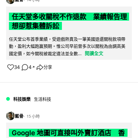
任天堂多收關稅不作退款 業績報告理
想卻惹集體訴訟
任天堂公布首季業績，受遊戲熱賣及一筆美國退還關稅款項帶
動，盈利大幅跑贏預期。惟公司早前曾多次以關稅為由調高美
閱讀全文
國定價，如今關稅被裁定違法並全數...
34
4
分享
↗
科技娛樂
生活科技
藍骨
15 小時
Google 地圖可直接叫外賣訂酒店 香