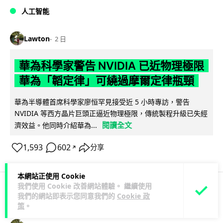
人工智能
Lawton
2 日
華為科學家警告 NVIDIA 已近物理極限
華為「韜定律」可繞過摩爾定律瓶頸
華為半導體首席科學家廖恒罕見接受近 5 小時專訪，警告
NVIDIA 等西方晶片巨頭正逼近物理極限，傳統製程升級已失經
閱讀全文
濟效益。他同時介紹華為...
1,593
602
分享
↗
本網站正使用 Cookie
我們使用 Cookie 改善網站體驗。 繼續使用
我們的網站即表示您同意我們的
Cookie 政
科技娛樂
生活娛樂
城中熱話
策
。