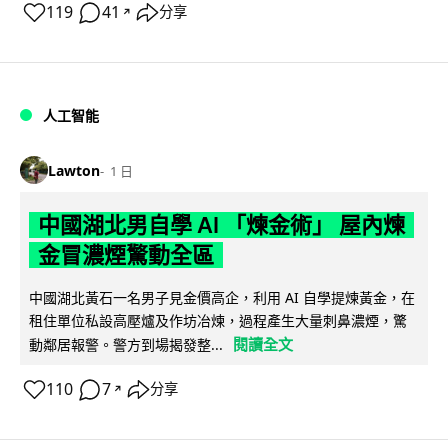
119
41
分享
↗
人工智能
Lawton
1 日
中國湖北男自學 AI 「煉金術」 屋內煉
金冒濃煙驚動全區
中國湖北黃石一名男子見金價高企，利用 AI 自學提煉黃金，在
租住單位私設高壓爐及作坊冶煉，過程產生大量刺鼻濃煙，驚
閱讀全文
動鄰居報警。警方到場揭發整...
110
7
分享
↗