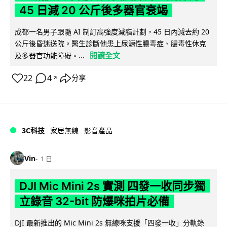
45 日減 20 公斤後多器官衰竭
成都一名男子跟隨 AI 制訂高強度減脂計劃，45 日內減去約 20
公斤後昏迷送院。醫生診斷他患上尿源性膿毒症、膿毒性休克
閱讀全文
及多器官功能障礙。...
22
4
分享
↗
3C科技
家居無線
影音產品
Vin
1 日
DJI Mic Mini 2s 實測 四發一收同步獨
立錄音 32-bit 防爆咪拍片必備
DJI 最新推出的 Mic Mini 2s 無線咪支援「四發一收」分軌錄