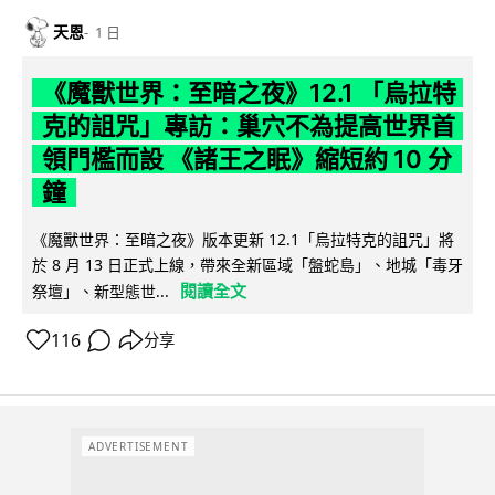
天恩
1 日
《魔獸世界：至暗之夜》12.1 「烏拉特
克的詛咒」專訪：巢穴不為提高世界首
領門檻而設 《諸王之眠》縮短約 10 分
鐘
《魔獸世界：至暗之夜》版本更新 12.1「烏拉特克的詛咒」將
於 8 月 13 日正式上線，帶來全新區域「盤蛇島」、地城「毒牙
閱讀全文
祭壇」、新型態世...
116
分享
ADVERTISEMENT