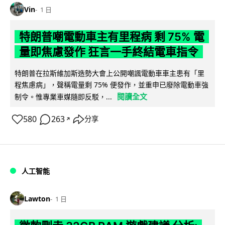
Vin
1 日
特朗普嘲電動車主有里程病 剩 75% 電
量即焦慮發作 狂言一手終結電車指令
特朗普在拉斯維加斯造勢大會上公開嘲諷電動車車主患有「里
程焦慮病」，聲稱電量剩 75% 便發作，並重申已廢除電動車強
閱讀全文
制令。惟專業車媒隨即反駁，...
580
263
分享
↗
人工智能
Lawton
1 日