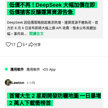
低價不再！DeepSeek 大幅加價在即
低價搶客反釀運算資源告急
DeepSeek 因低價策略掀起需求熱潮，運算資源不勝負荷，官
方於 8 月 6 日宣布即將大幅上調 API 收費，惟未公布具體加
閱讀全文
幅。事件與...
17
3
分享
↗
iOS App
應用軟件
應用軟件
Lawton
4 小時
首爾大生 2 星期開發防曬地圖 一日暴增
2 萬人下載衝榜首