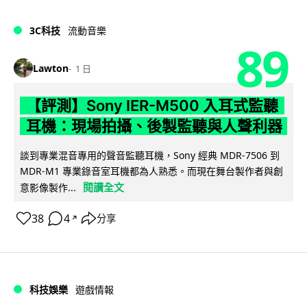
3C科技
流動音樂
89
Lawton
1 日
【評測】Sony IER-M500 入耳式監聽
耳機：現場拍攝、後製監聽與人聲利器
談到專業混音專用的聲音監聽耳機，Sony 經典 MDR-7506 到
MDR-M1 專業錄音室耳機都為人熟悉。而現在舞台製作者與創
閱讀全文
意影像製作...
38
4
分享
↗
科技娛樂
遊戲情報