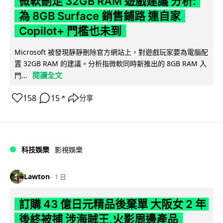
微軟刪走 32GB RAM 遊戲建議 分析:
為 8GB Surface 銷售鋪路 連自家
Copilot+ 門檻也未到
Microsoft 被發現靜靜刪除官方網站上，對遊戲玩家要為電腦配
置 32GB RAM 的建議。分析指微軟同時新推出的 8GB RAM 入
閱讀全文
門...
158
15
分享
↗
科技娛樂
影視娛樂
Lawton
1 日
訂購 43 億日元精品後棄單 大阪女 2 年
後終被捕 涉海賊王,火影周邊產品