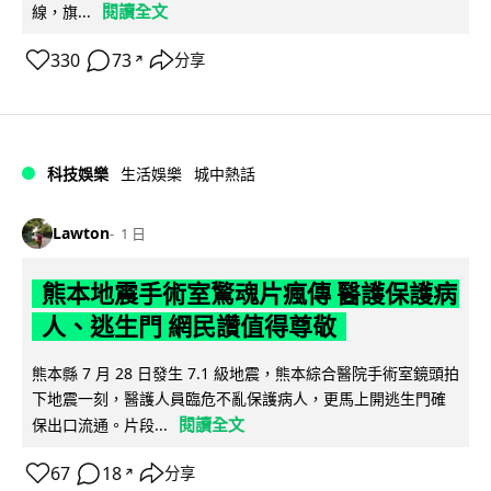
閱讀全文
線，旗...
330
73
分享
↗
科技娛樂
生活娛樂
城中熱話
Lawton
1 日
熊本地震手術室驚魂片瘋傳 醫護保護病
人、逃生門 網民讚值得尊敬
熊本縣 7 月 28 日發生 7.1 級地震，熊本綜合醫院手術室鏡頭拍
下地震一刻，醫護人員臨危不亂保護病人，更馬上開逃生門確
閱讀全文
保出口流通。片段...
67
18
分享
↗