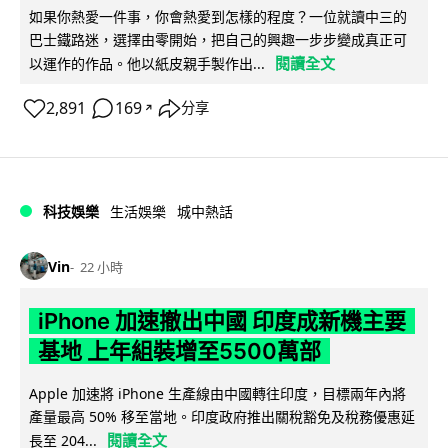
如果你熱愛一件事，你會熱愛到怎樣的程度？一位就讀中三的
巴士鐵路迷，選擇由零開始，把自己的興趣一步步變成真正可
閱讀全文
以運作的作品。他以紙皮親手製作出...
2,891
169
分享
↗
科技娛樂
生活娛樂
城中熱話
Vin
22 小時
iPhone 加速撤出中國 印度成新機主要
基地 上年組裝增至5500萬部
Apple 加速將 iPhone 生產線由中國轉往印度，目標兩年內將
產量最高 50% 移至當地。印度政府推出關稅豁免及稅務優惠延
閱讀全文
長至 204...