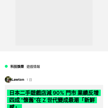
科技娛樂
遊戲情報
Lawton
1 日
日本二手遊戲店減 90% 門市 業績反增
四成 "懷舊"在 Z 世代變成最潮「新鮮
感」