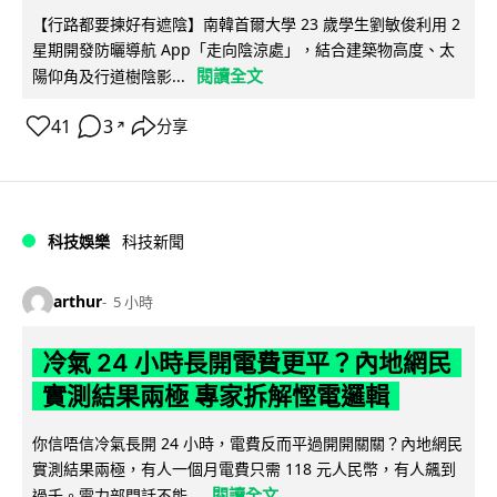
【行路都要揀好有遮陰】南韓首爾大學 23 歲學生劉敏俊利用 2
星期開發防曬導航 App「走向陰涼處」，結合建築物高度、太
閱讀全文
陽仰角及行道樹陰影...
41
3
分享
↗
科技娛樂
科技新聞
arthur
5 小時
冷氣 24 小時長開電費更平？內地網民
實測結果兩極 專家拆解慳電邏輯
你信唔信冷氣長開 24 小時，電費反而平過開開關關？內地網民
實測結果兩極，有人一個月電費只需 118 元人民幣，有人飆到
閱讀全文
過千。電力部門話不能...