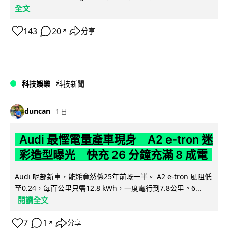
全文
143
20
分享
↗
科技娛樂
科技新聞
duncan
1 日
Audi 最慳電量產車現身 A2 e-tron 迷
彩造型曝光 快充 26 分鐘充滿 8 成電
Audi 呢部新車，能耗竟然係25年前嘅一半。 A2 e-tron 風阻低
至0.24，每百公里只需12.8 kWh，一度電行到7.8公里。6...
閱讀全文
7
1
分享
↗