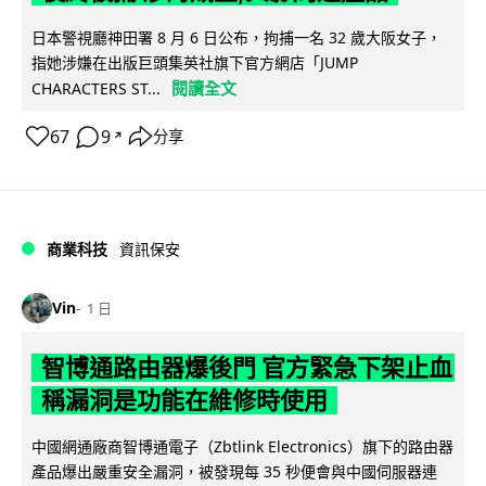
日本警視廳神田署 8 月 6 日公布，拘捕一名 32 歲大阪女子，
指她涉嫌在出版巨頭集英社旗下官方網店「JUMP
閱讀全文
CHARACTERS ST...
67
9
分享
↗
商業科技
資訊保安
Vin
1 日
智博通路由器爆後門 官方緊急下架止血
稱漏洞是功能在維修時使用
中國網通廠商智博通電子（Zbtlink Electronics）旗下的路由器
產品爆出嚴重安全漏洞，被發現每 35 秒便會與中國伺服器連