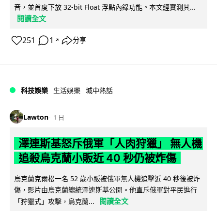
音，並首度下放 32-bit Float 浮點內錄功能。本文經實測其...
閱讀全文
251
1
分享
↗
科技娛樂
生活娛樂
城中熱話
Lawton
1 日
澤連斯基怒斥俄軍「人肉狩獵」 無人機
追殺烏克蘭小販近 40 秒仍被炸傷
烏克蘭克爾松一名 52 歲小販被俄軍無人機追擊近 40 秒後被炸
傷，影片由烏克蘭總統澤連斯基公開。他直斥俄軍對平民進行
閱讀全文
「狩獵式」攻擊，烏克蘭...