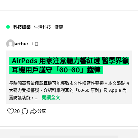
科技娛樂
生活科技
健康
arthur
1 日
AirPods 用家注意聽力響紅燈 醫學界籲
耳機用戶謹守「60-60」鐵律
長時間高音量佩戴耳機可能導致永久性噪音性聽損。本文盤點 4
大聽力受損警號，介紹科學護耳的「60-60 原則」及 Apple 內
閱讀全文
置防護功能，...
20
分享