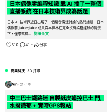
日本偶像零編程知識 靠 AI 搞了一整個
直播系統 在日本技術界成為話題
日本 AI 技術界近日出現了一個引發廣泛討論的熱門話題：日本
偶像前 Juice=Juice 成員宮本佳林在完全沒有編程經驗的情況
閱讀全文
下，僅憑藉與...
510
41
分享
↗
商業科技
3D 打印
Vin
21 小時
中三巴士鐵路迷 自製紙皮遙控巴士 門,
水撥識郁 + 實時GPS報站