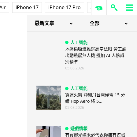
Air
iPhone 17
iPhone 17 Pro
AirPods Pro 3
Ap
最新文章
全部
人工智能
地盤偷吸煙難逃高空法眼 勞工處
出動熱感無人機 擬加 AI 人臉識
別精準...
05.08.2026
人工智能
貨運火箭 沖繩飛台灣僅需 15 分
鐘 Hop Aero 將 5...
05.08.2026
遊戲情報
有實體光碟未必代表你擁有遊戲