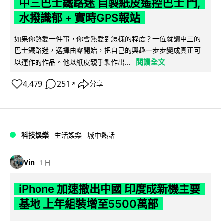
中三巴士鐵路迷 自製紙皮遙控巴士 門,
水撥識郁 + 實時GPS報站
如果你熱愛一件事，你會熱愛到怎樣的程度？一位就讀中三的
巴士鐵路迷，選擇由零開始，把自己的興趣一步步變成真正可
閱讀全文
以運作的作品。他以紙皮親手製作出...
4,479
251
分享
↗
科技娛樂
生活娛樂
城中熱話
Vin
1 日
iPhone 加速撤出中國 印度成新機主要
基地 上年組裝增至5500萬部