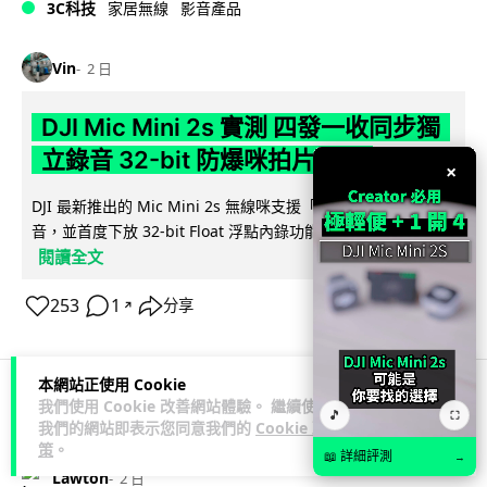
3C科技
家居無線
影音產品
Vin
2 日
DJI Mic Mini 2s 實測 四發一收同步獨
立錄音 32-bit 防爆咪拍片必備
×
DJI 最新推出的 Mic Mini 2s 無線咪支援「四發一收」分軌錄
音，並首度下放 32-bit Float 浮點內錄功能。本文經實測其...
閱讀全文
253
1
分享
↗
本網站正使用 Cookie
我們使用 Cookie 改善網站體驗。 繼續使用
🎵
⛶
科技娛樂
生活娛樂
城中熱話
我們的網站即表示您同意我們的
Cookie 政
策
。
📖 詳細評測
→
Lawton
2 日