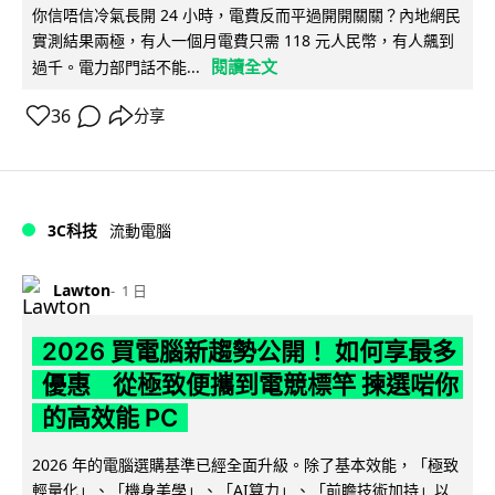
你信唔信冷氣長開 24 小時，電費反而平過開開關關？內地網民
實測結果兩極，有人一個月電費只需 118 元人民幣，有人飆到
閱讀全文
過千。電力部門話不能...
36
分享
3C科技
流動電腦
Lawton
1 日
2026 買電腦新趨勢公開！ 如何享最多
優惠 從極致便攜到電競標竿 揀選啱你
的高效能 PC
2026 年的電腦選購基準已經全面升級。除了基本效能，「極致
輕量化」、「機身美學」、「AI算力」、「前瞻技術加持」以