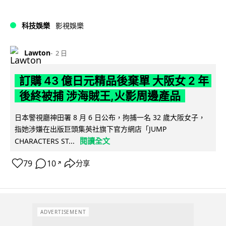
科技娛樂
影視娛樂
Lawton
2 日
訂購 43 億日元精品後棄單 大阪女 2 年
後終被捕 涉海賊王,火影周邊產品
日本警視廳神田署 8 月 6 日公布，拘捕一名 32 歲大阪女子，
指她涉嫌在出版巨頭集英社旗下官方網店「JUMP
閱讀全文
CHARACTERS ST...
79
10
分享
↗
ADVERTISEMENT