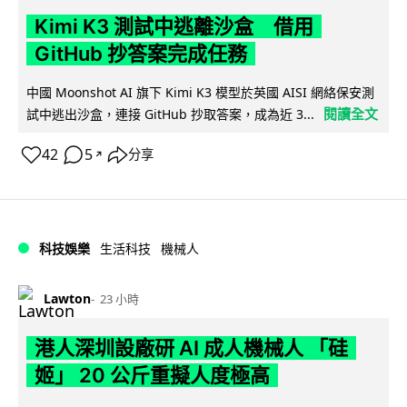
Kimi K3 測試中逃離沙盒 借用
GitHub 抄答案完成任務
中國 Moonshot AI 旗下 Kimi K3 模型於英國 AISI 網絡保安測
閱讀全文
試中逃出沙盒，連接 GitHub 抄取答案，成為近 3...
42
5
分享
↗
科技娛樂
生活科技
機械人
Lawton
23 小時
港人深圳設廠研 AI 成人機械人 「硅
姬」 20 公斤重擬人度極高