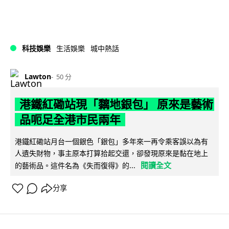
科技娛樂
生活娛樂
城中熱話
Lawton
50 分
港鐵紅磡站現「黐地銀包」 原來是藝術
品呃足全港市民兩年
港鐵紅磡站月台一個銀色「銀包」多年來一再令乘客誤以為有
人遺失財物，事主原本打算拾起交還，卻發現原來是黏在地上
閱讀全文
的藝術品。這件名為《失而復得》的...
分享