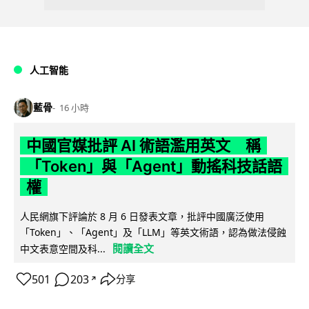
人工智能
藍骨
16 小時
中國官媒批評 AI 術語濫用英文 稱
「Token」與「Agent」動搖科技話語
權
人民網旗下評論於 8 月 6 日發表文章，批評中國廣泛使用
「Token」、「Agent」及「LLM」等英文術語，認為做法侵蝕
閱讀全文
中文表意空間及科...
501
203
分享
↗