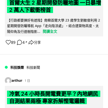
首爾大生 2 星期開發防曬地圖 一日暴增
2 萬人下載衝榜首
【行路都要揀好有遮陰】南韓首爾大學 23 歲學生劉敏俊利用 2
星期開發防曬導航 App「走向陰涼處」，結合建築物高度、太
閱讀全文
陽仰角及行道樹陰影...
89
4
分享
↗
科技娛樂
科技新聞
arthur
1 日
冷氣 24 小時長開電費更平？內地網民
自測結果兩極 專家拆解慳電邏輯