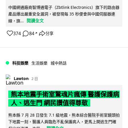
中國網通廠商智博通電子（Zbtlink Electronics）旗下的路由器
產品爆出嚴重安全漏洞，被發現每 35 秒便會與中國伺服器連
閱讀全文
線，旗...
374
84
分享
↗
科技娛樂
生活娛樂
城中熱話
Lawton
2 日
熊本地震手術室驚魂片瘋傳 醫護保護病
人、逃生門 網民讚值得尊敬
熊本縣 7 月 28 日發生 7.1 級地震，熊本綜合醫院手術室鏡頭拍
下地震一刻，醫護人員臨危不亂保護病人，更馬上開逃生門確