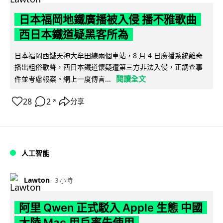
日本福岡地鐵廣播被入侵 播不雅歌曲
西日本鐵道疑黑客所為
日本福岡西鐵天神大牟田線兩個車站，8 月 4 日廣播系統離奇
播出粗俗歌聲，西日本鐵道懷疑遭第三方非法入侵，正調查事
閱讀全文
件並考慮報案。網上一度傳言...
28
2
分享
↗
人工智能
Lawton
3 小時
阿里 Qwen 正式駁入 Apple 生態 中國
大陸 Mac 用戶率先使用