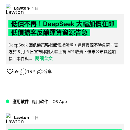
Lawton
1 日
低價不再！DeepSeek 大幅加價在即
低價搶客反釀運算資源告急
DeepSeek 因低價策略掀起需求熱潮，運算資源不勝負荷，官
方於 8 月 6 日宣布即將大幅上調 API 收費，惟未公布具體加
閱讀全文
幅。事件與...
69
19
分享
↗
iOS App
應用軟件
應用軟件
Lawton
1 日