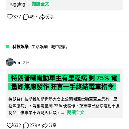
閱讀全文
Hugging...
377
49
分享
↗
科技娛樂
生活娛樂
城中熱話
Vin
2 日
特朗普嘲電動車主有里程病 剩 75% 電
量即焦慮發作 狂言一手終結電車指令
特朗普在拉斯維加斯造勢大會上公開嘲諷電動車車主患有「里
程焦慮病」，聲稱電量剩 75% 便發作，並重申已廢除電動車強
閱讀全文
制令。惟專業車媒隨即反駁，...
632
279
分享
↗