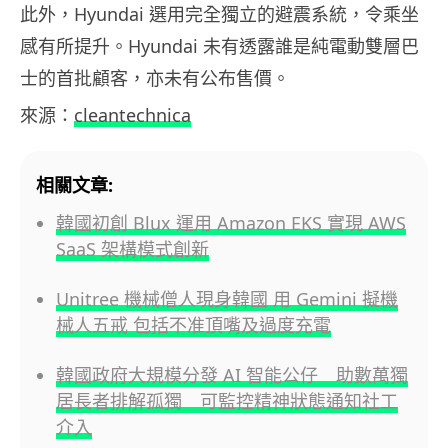
此外，Hyundai 選用完全獨立的避震系統，令乘坐
感有所提升。Hyundai 未有透露誰是純電動雙層巴
士的首批顧客，亦未有公布售價。
來源：
cleantechnica
相關文章:
韓國初創 Blux 運用 Amazon EKS 實現 AWS
SaaS 架構模式創新
Unitree 機械僧人現身韓國 用 Gemini 擬機
械人五戒 包括不准頂嘴及過度充電
韓國政府大規模分發 AI 智能公仔 助數萬獨
居長者排解孤獨 可監控精神狀態通知社工
介入