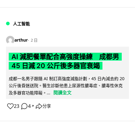
人工智能
arthur
2 日
AI 減肥餐單配合高強度操練 成都男
45 日減 20 公斤後多器官衰竭
成都一名男子跟隨 AI 制訂高強度減脂計劃，45 日內減去約 20
公斤後昏迷送院。醫生診斷他患上尿源性膿毒症、膿毒性休克
閱讀全文
及多器官功能障礙。...
23
4
分享
↗