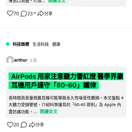
閱讀全文
保出口流通。片段...
70
23
分享
↗
科技娛樂
生活科技
健康
arthur
2 日
AirPods 用家注意聽力響紅燈 醫學界籲
耳機用戶謹守「60-60」鐵律
長時間高音量佩戴耳機可能導致永久性噪音性聽損。本文盤點 4
大聽力受損警號，介紹科學護耳的「60-60 原則」及 Apple 內
閱讀全文
置防護功能，...
20
分享