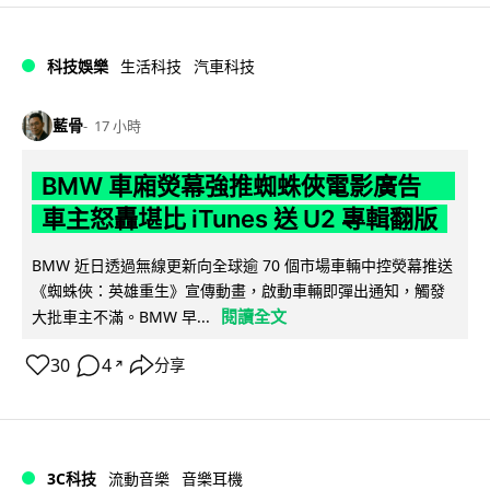
科技娛樂
生活科技
汽車科技
藍骨
17 小時
BMW 車廂熒幕強推蜘蛛俠電影廣告
車主怒轟堪比 iTunes 送 U2 專輯翻版
BMW 近日透過無線更新向全球逾 70 個市場車輛中控熒幕推送
《蜘蛛俠：英雄重生》宣傳動畫，啟動車輛即彈出通知，觸發
閱讀全文
大批車主不滿。BMW 早...
30
4
分享
↗
3C科技
流動音樂
音樂耳機