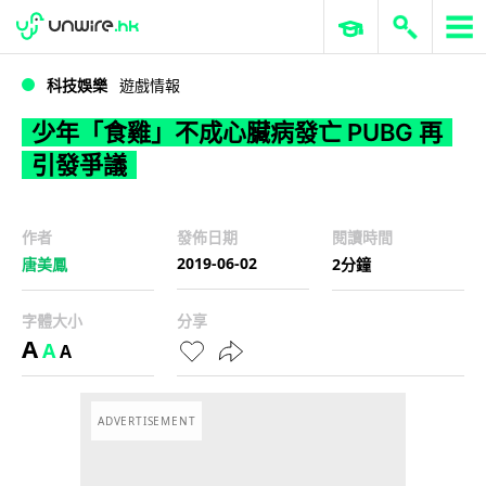
WWDC 2026
GenAI 與雲端科技專區
ERP 與商業 AI
少年「食雞」不成心臟病發亡 PUBG 再引發爭議
科技娛樂
遊戲情報
少年「食雞」不成心臟病發亡 PUBG 再
引發爭議
作者
發佈日期
閱讀時間
2019-06-02
唐美鳳
2分鐘
字體大小
分享
A
A
A
ADVERTISEMENT