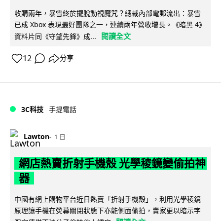
收購兩年，暴雪終於擺脫動視魔咒？總裁內部電郵流出：暴雪
已成 Xbox 表現最好團隊之一，連續兩年營收增長。《暗黑 4》
閱讀全文
資料片同《守望先鋒》成...
12
分享
3C科技
手提電話
Lawton
1 日
網店熱賣折射手機殼 光學稜鏡變偷拍神
器
中國有網上購物平台近日熱賣「折射手機殼」，利用光學稜鏡
原理讓手機在熒幕關閉狀態下亦能側面偷拍，賣家更以暗示字