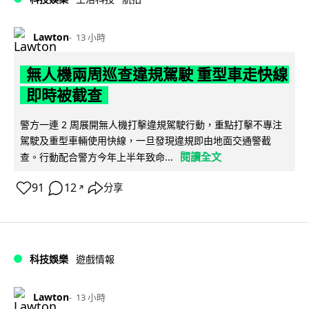
Lawton
13 小時
無人機兩周巡查違規駕駛 重型車走快線
即時被截查
警方一連 2 周展開無人機打擊違規駕駛行動，重點打擊不專注
駕駛及重型車輛使用快線，一旦發現違規即由地面交通警截
閱讀全文
查。行動配合警方今年上半年致命...
91
12
分享
↗
科技娛樂
遊戲情報
Lawton
13 小時