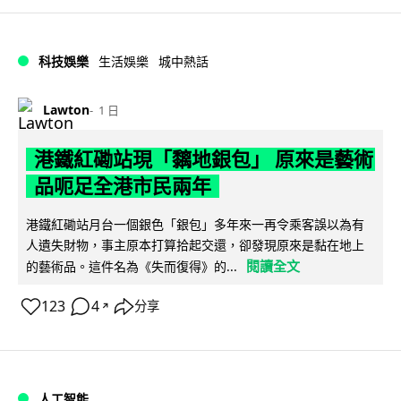
科技娛樂
生活娛樂
城中熱話
Lawton
1 日
港鐵紅磡站現「黐地銀包」 原來是藝術
品呃足全港市民兩年
港鐵紅磡站月台一個銀色「銀包」多年來一再令乘客誤以為有
人遺失財物，事主原本打算拾起交還，卻發現原來是黏在地上
閱讀全文
的藝術品。這件名為《失而復得》的...
123
4
分享
↗
人工智能