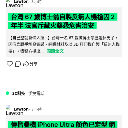
Lawton
8 小時
台灣 67 歲博士翁自製反無人機槍囚 2
年半 法官斥藏火藥恐危害治安
【自己整就會俾人拉...】台灣一名 67 歲擁博士學歷退休男子，
因俄烏戰爭觸發靈感，網購材料及以 3D 打印機自製「反無人機
閱讀全文
槍」，遭警方搜出...
分享
3C科技
手提電話
Lawton
8 小時
傳摺疊機 iPhone Ultra 顏色已定型 網