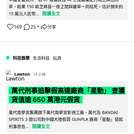
草，結果 150 畝芝麻苗一夜之間與雜草一同枯死，估計損失約
閱讀全文
15 萬元人民幣...
169
25
分享
↗
科技娛樂
生活科技
玩具
Lawton
14 小時
萬代刑事追擊假高達廠商「星動」 查獲
貨值逾 650 萬港元假貨
萬代南夢宮集團旗下萬代南夢宮影視工廠、萬代及 BANDAI
SPIRITS 3 間公司對中國大陸假冒 GUNPLA 廠商「星動」發起
閱讀全文
刑事控告...