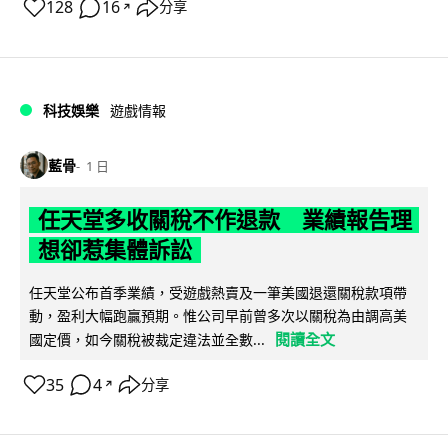
128
16
分享
↗
科技娛樂
遊戲情報
藍骨
1 日
任天堂多收關稅不作退款 業績報告理
想卻惹集體訴訟
任天堂公布首季業績，受遊戲熱賣及一筆美國退還關稅款項帶
動，盈利大幅跑贏預期。惟公司早前曾多次以關稅為由調高美
閱讀全文
國定價，如今關稅被裁定違法並全數...
35
4
分享
↗