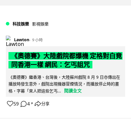
科技娛樂
影視娛樂
Lawton
9 小時
《奧德賽》大陸戲院都爆機 定格對白竟
同香港一樣 網民：乞丐詛咒
《奧德賽》繼香港、台灣後，大陸蘇州戲院 8 月 9 日亦傳出在
播放時發生意外，戲院出現機器冒煙情況，而播放停止時的畫
閱讀全文
格，字幕「來人把這些乞丐...
59
4
分享
↗