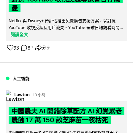
憂
Netflix 與 Disney+ 傳評估推出免費廣告支援方案，以對抗
YouTube 收視反超及用戶流失。YouTube 全球日均觀看時間...
閱讀全文
93
8
分享
↗
人工智能
Lawton
13 小時
中國農夫 AI 開錯除草配方 AI 幻覺累老
農蝕 17 萬 150 畝芝麻苗一夜枯死
中國安徽滁州一名 67 歲農民按 AI 生成農藥配方為芝麻田除