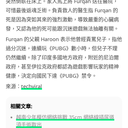
突然倒臥在床上。家人馬上將 Furqan 送往醫院，
可惜最後返魂乏術。負責救人的醫生指 Furqan 的
死是因為突如其來的強烈激動，導致嚴重的心臟病
發，又認為他的死可能跟沉迷遊戲無法抽離有關。
Furqan 的父親 Haroon 表示他曾經責罵兒子，指他
過分沉迷，連續玩《PUBG》數小時，但兒子不理
仍然繼續。除了印度多國地方政府，附近的尼泊爾
政府，甚至伊拉克政府都認為遊戲影響玩家的精神
健康，決定向國民下達《PUBG》禁令。
來源：
techviral
相關文章:
越南少年模仿網絡挑戰 35cm 網絡線插尿道
須手術取出