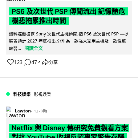
PS6 及次世代 PSP 傳聞流出 記憶體危
機恐拖累推出時間
爆料媒體披露 Sony 次世代主機傳聞,指 PS6 及次世代 PSP 手提
裝置預計 2027 年底推出,分別為一款強大家用主機及一款性能
閱讀全文
較弱...
123
47
分享
↗
科技娛樂
影視娛樂
Lawton
13 小時
Netflix 與 Disney 傳研究免費觀看方案
對抗 YouTube 收視反超專家警告存隱