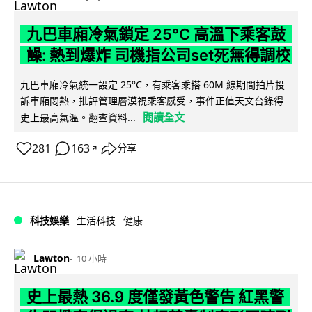
九巴車廂冷氣鎖定 25°C 高溫下乘客鼓
譟: 熱到爆炸 司機指公司set死無得調校
九巴車廂冷氣統一設定 25°C，有乘客乘搭 60M 線期間拍片投
訴車廂悶熱，批評管理層漠視乘客感受，事件正值天文台錄得
閱讀全文
史上最高氣溫。翻查資料...
281
163
分享
↗
科技娛樂
生活科技
健康
Lawton
10 小時
史上最熱 36.9 度僅發黃色警告 紅黑警