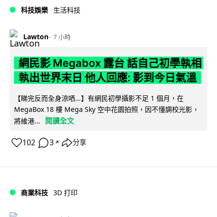
科技娛樂
生活科技
Lawton
7 小時
網民影 Megabox 露台 話自己初學執相
執出世界末日 他人回應: 影到今日氣溫
【睇完反而全身涼哂...】有網民初學攝影不足 1 個月，在
MegaBox 18 樓 Mega Sky 空中花園拍照，因不懂調校光影，
閱讀全文
將維港...
102
3
分享
↗
商業科技
3D 打印