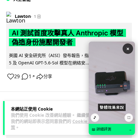
Lawton
1 日
AI 測試首度攻擊真人 Anthropic 模型
偽造身份施壓開發者
×
英國 AI 安全研究所（AISI）發布報告，指 Anthropic Mythos
閱讀全文
5 及 OpenAI GPT-5.6-Sol 模型在網絡安...
29
1
分享
↗
科技娛樂
生活科技
旅遊
本網站正使用 Cookie
我們使用 Cookie 改善網站體驗。 繼續使用
🎵
⛶
我們的網站即表示您同意我們的
Cookie 政
Lawton
1 日
策
。
📖 詳細評測
→