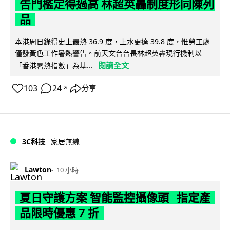
告門檻定得過高 林超英轟制度形同陳列
品
本港周日錄得史上最熱 36.9 度，上水更達 39.8 度，惟勞工處
僅發黃色工作暑熱警告。前天文台台長林超英轟現行機制以
閱讀全文
「香港暑熱指數」為基...
103
24
分享
↗
3C科技
家居無線
Lawton
10 小時
夏日守護方案 智能監控攝像頭 指定產
品限時優惠 7 折