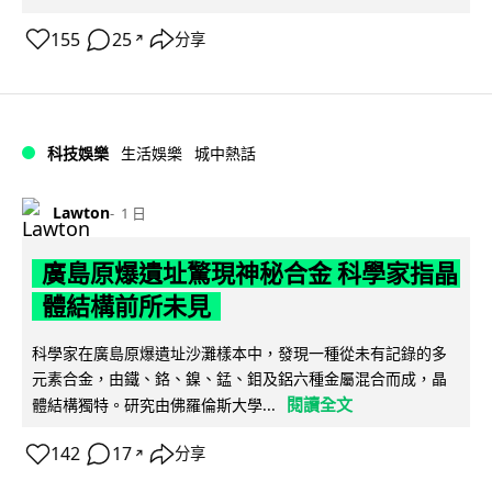
155
25
分享
↗
科技娛樂
生活娛樂
城中熱話
Lawton
1 日
廣島原爆遺址驚現神秘合金 科學家指晶
體結構前所未見
科學家在廣島原爆遺址沙灘樣本中，發現一種從未有記錄的多
元素合金，由鐵、鉻、鎳、錳、鉬及鋁六種金屬混合而成，晶
閱讀全文
體結構獨特。研究由佛羅倫斯大學...
142
17
分享
↗