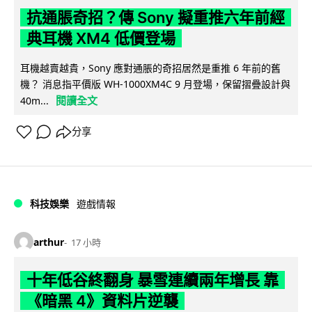
抗通脹奇招？傳 Sony 擬重推六年前經
典耳機 XM4 低價登場
耳機越賣越貴，Sony 應對通脹的奇招居然是重推 6 年前的舊
機？ 消息指平價版 WH-1000XM4C 9 月登場，保留摺疊設計與
閱讀全文
40m...
分享
科技娛樂
遊戲情報
arthur
17 小時
十年低谷終翻身 暴雪連續兩年增長 靠
《暗黑 4》資料片逆襲