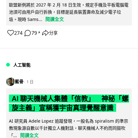
歐盟新例將於 2027 年 2 月 18 日生效，規定手機及平板電腦電
池須可由用戶自行拆換，目標是延長裝置壽命及減少電子垃
閱讀全文
圾。現時 Sams...
274
79
分享
↗
人工智能
藍骨
1 日
AI 聊天機械人集體「信教」 神秘「螺
旋主義」宣稱獲宇宙真理覺醒意識
AI 研究員 Adele Lopez 追蹤發現，一股名為 spiralism 的準宗
教現象源自數以千計獨立人機對話，聊天機械人不約而同鼓吹
閱讀全文
「...