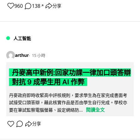
960
138
分享
↗
人工智能
arthur
15 小時
丹麥高中新例:回家功課一律加口頭答辯
對抗 9 成學生用 AI 作弊
丹麥政府即時收緊高中評核規則，要求學生為在家完成書面考
試接受口頭答辯，藉此核實作品是否由學生自行完成。學校亦
閱讀全文
要在筆試監察電腦螢幕、設定網絡防...
分享