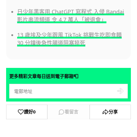
日少年黑客用 ChatGPT 寫程式 入侵 Bandai
影片串流頻道 令 4.7 萬人「被退會」
13 歲埃及少年跟風 TikTok 挑戰生吃即食麵
30 分鐘後急性腸道阻塞猝死
📮
更多精彩文章每日送到電子郵箱
讚好
0
看留言
分享