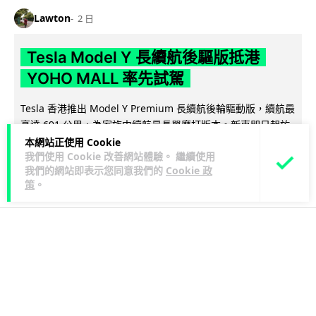
Lawton
2 日
Tesla Model Y 長續航後驅版抵港
YOHO MALL 率先試駕
Tesla 香港推出 Model Y Premium 長續航後輪驅動版，續航最
高達 691 公里，為家族中續航最長單摩打版本。新車即日起於
閱讀全文
元...
本網站正使用 Cookie
我們使用 Cookie 改善網站體驗。 繼續使用
我們的網站即表示您同意我們的
Cookie 政
92
19
分享
↗
策
。
人工智能
Vin
7 小時