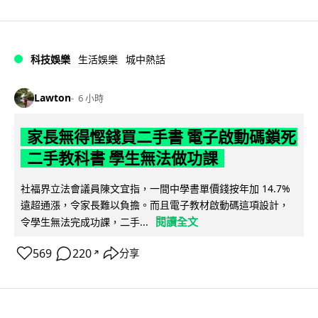
科技娛樂
生活娛樂
城中熱話
Lawton
6 小時
家長無得慳錢買二手書 電子啟動碼鎖死
二手教科書 學生無法做功課
社福界立法會議員陳文宜指，一間中學書單價錢按年加 14.7%
遠超通漲，令家長難以負擔。而且電子教材啟動碼這項設計，
閱讀全文
令學生無法完成功課，二手...
569
220
分享
↗