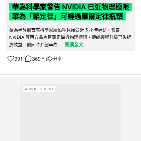
華為科學家警告 NVIDIA 已近物理極限
華為「韜定律」可繞過摩爾定律瓶頸
華為半導體首席科學家廖恒罕見接受近 5 小時專訪，警告
NVIDIA 等西方晶片巨頭正逼近物理極限，傳統製程升級已失經
閱讀全文
濟效益。他同時介紹華為...
991
369
分享
↗
ADVERTISEMENT