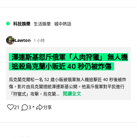
科技娛樂
生活娛樂
城中熱話
Lawton
1 小時
澤連斯基怒斥俄軍「人肉狩獵」 無人機
追殺烏克蘭小販近 40 秒仍被炸傷
烏克蘭克爾松一名 52 歲小販被俄軍無人機追擊近 40 秒後被炸
傷，影片由烏克蘭總統澤連斯基公開。他直斥俄軍對平民進行
閱讀全文
「狩獵式」攻擊，烏克蘭...
21
3
分享
↗