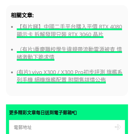
相關文章:
【有片睇】中國二手平台購入平價 RTX 4080
顯示卡 拆解發現只裝 RTX 3060 晶片
（有片)重慶職校學生違規帶流動電源被查 情
緒激動下跪求情
(有片) vivo X300 / X300 Pro初步評測 旗艦系
列手機 細機旗艦配置 附開售詳情公佈
📮
更多精彩文章每日送到電子郵箱