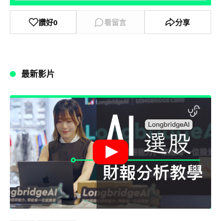
讚好
0
看留言
分享
最新影片