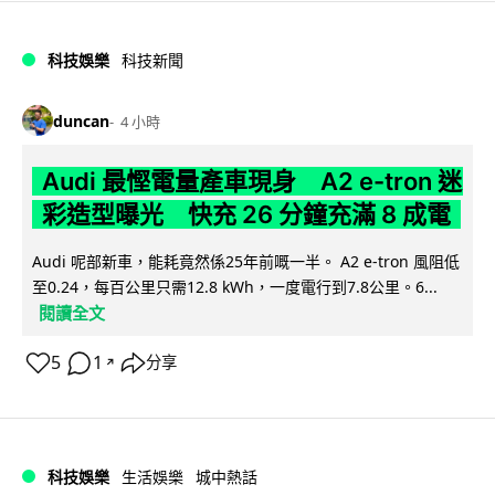
科技娛樂
科技新聞
duncan
4 小時
Audi 最慳電量產車現身 A2 e-tron 迷
彩造型曝光 快充 26 分鐘充滿 8 成電
Audi 呢部新車，能耗竟然係25年前嘅一半。 A2 e-tron 風阻低
至0.24，每百公里只需12.8 kWh，一度電行到7.8公里。6...
閱讀全文
5
1
分享
↗
科技娛樂
生活娛樂
城中熱話