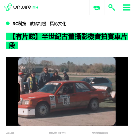
WWDC 2026
GenAI 與雲端科技專區
ERP 與商業 AI
【有片睇】半世紀古董攝影機實拍賽車片段
3C科技
數碼相機
攝影文化
【有片睇】半世紀古董攝影機實拍賽車片
段
作者
發佈日期
閱讀時間