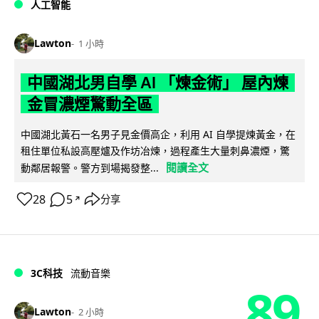
人工智能
Lawton
1 小時
中國湖北男自學 AI 「煉金術」 屋內煉
金冒濃煙驚動全區
中國湖北黃石一名男子見金價高企，利用 AI 自學提煉黃金，在
租住單位私設高壓爐及作坊冶煉，過程產生大量刺鼻濃煙，驚
閱讀全文
動鄰居報警。警方到場揭發整...
28
5
分享
↗
3C科技
流動音樂
89
Lawton
2 小時