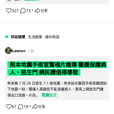
327
73
分享
↗
科技娛樂
生活娛樂
城中熱話
Lawton
1 日
熊本地震手術室驚魂片瘋傳 醫護保護病
人、逃生門 網民讚值得尊敬
熊本縣 7 月 28 日發生 7.1 級地震，熊本綜合醫院手術室鏡頭拍
下地震一刻，醫護人員臨危不亂保護病人，更馬上開逃生門確
閱讀全文
保出口流通。片段...
67
18
分享
↗