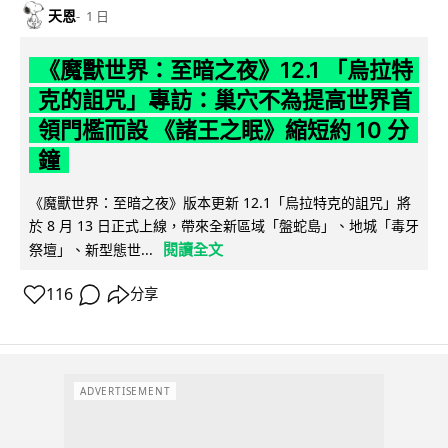
天恩
1 日
《魔獸世界：至暗之夜》12.1 「烏拉特
克的詛咒」專訪：巢穴不為提高世界首
領門檻而設 《諸王之眠》縮短約 10 分
鐘
《魔獸世界：至暗之夜》版本更新 12.1「烏拉特克的詛咒」將
於 8 月 13 日正式上線，帶來全新區域「盤蛇島」、地城「毒牙
閱讀全文
祭壇」、新型態世...
116
分享
ADVERTISEMENT