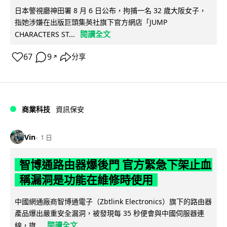
日本警視廳神田署 8 月 6 日公布，拘捕一名 32 歲大阪女子，
指她涉嫌在出版巨頭集英社旗下官方網店「JUMP
閱讀全文
CHARACTERS ST...
67
9
分享
↗
商業科技
資訊保安
Vin
1 日
智博通路由器爆後門 官方緊急下架止血
稱漏洞是功能在維修時使用
中國網通廠商智博通電子（Zbtlink Electronics）旗下的路由器
產品爆出嚴重安全漏洞，被發現每 35 秒便會與中國伺服器連
閱讀全文
線，旗...