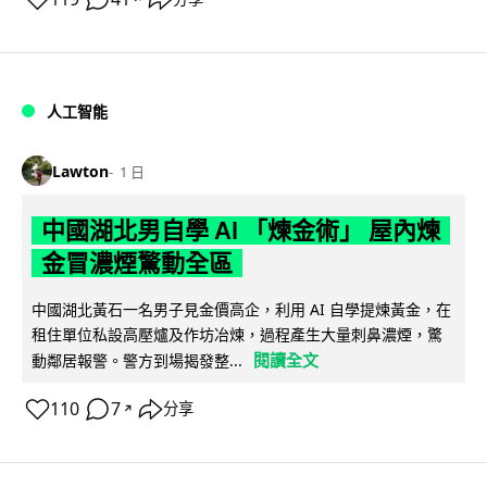
人工智能
Lawton
1 日
中國湖北男自學 AI 「煉金術」 屋內煉
金冒濃煙驚動全區
中國湖北黃石一名男子見金價高企，利用 AI 自學提煉黃金，在
租住單位私設高壓爐及作坊冶煉，過程產生大量刺鼻濃煙，驚
閱讀全文
動鄰居報警。警方到場揭發整...
110
7
分享
↗