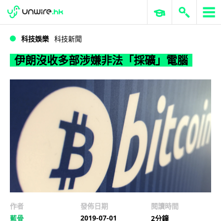
WWDC 2026
GenAI 與雲端科技專區
ERP 與商業 AI
伊朗沒收多部涉嫌非法「採礦」電腦
科技娛樂
科技新聞
伊朗沒收多部涉嫌非法「採礦」電腦
作者
發佈日期
閱讀時間
2019-07-01
藍骨
2分鐘