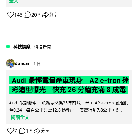
全文
143
20
分享
↗
科技娛樂
科技新聞
duncan
1 日
Audi 最慳電量產車現身 A2 e-tron 迷
彩造型曝光 快充 26 分鐘充滿 8 成電
Audi 呢部新車，能耗竟然係25年前嘅一半。 A2 e-tron 風阻低
至0.24，每百公里只需12.8 kWh，一度電行到7.8公里。6...
閱讀全文
7
1
分享
↗