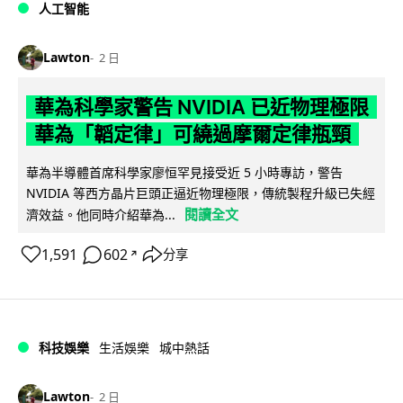
人工智能
Lawton
2 日
華為科學家警告 NVIDIA 已近物理極限
華為「韜定律」可繞過摩爾定律瓶頸
華為半導體首席科學家廖恒罕見接受近 5 小時專訪，警告
NVIDIA 等西方晶片巨頭正逼近物理極限，傳統製程升級已失經
閱讀全文
濟效益。他同時介紹華為...
1,591
602
分享
↗
科技娛樂
生活娛樂
城中熱話
Lawton
2 日