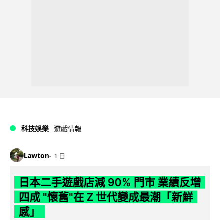
科技娛樂
遊戲情報
Lawton
1 日
日本二手遊戲店減 90% 門市 業績反增
四成 "懷舊"在 Z 世代變成最潮「新鮮
感」