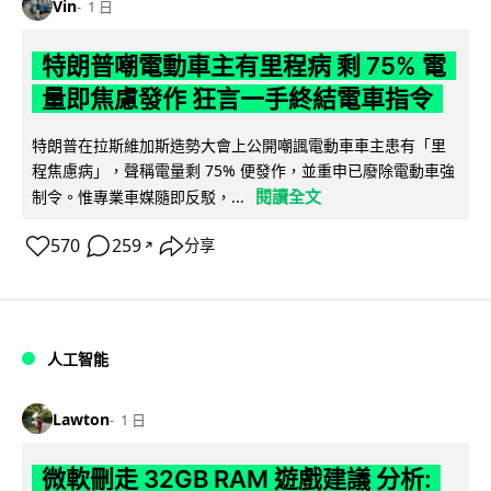
Vin
1 日
特朗普嘲電動車主有里程病 剩 75% 電
量即焦慮發作 狂言一手終結電車指令
特朗普在拉斯維加斯造勢大會上公開嘲諷電動車車主患有「里
程焦慮病」，聲稱電量剩 75% 便發作，並重申已廢除電動車強
閱讀全文
制令。惟專業車媒隨即反駁，...
570
259
分享
↗
人工智能
Lawton
1 日
微軟刪走 32GB RAM 遊戲建議 分析: