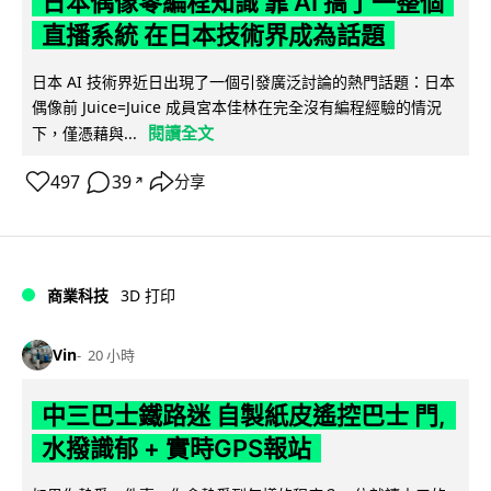
日本偶像零編程知識 靠 AI 搞了一整個
直播系統 在日本技術界成為話題
日本 AI 技術界近日出現了一個引發廣泛討論的熱門話題：日本
偶像前 Juice=Juice 成員宮本佳林在完全沒有編程經驗的情況
閱讀全文
下，僅憑藉與...
497
39
分享
↗
商業科技
3D 打印
Vin
20 小時
中三巴士鐵路迷 自製紙皮遙控巴士 門,
水撥識郁 + 實時GPS報站