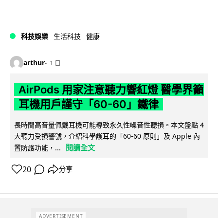
科技娛樂
生活科技
健康
arthur
1 日
AirPods 用家注意聽力響紅燈 醫學界籲
耳機用戶謹守「60-60」鐵律
長時間高音量佩戴耳機可能導致永久性噪音性聽損。本文盤點 4
大聽力受損警號，介紹科學護耳的「60-60 原則」及 Apple 內
閱讀全文
置防護功能，...
20
分享
ADVERTISEMENT