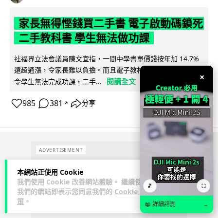
家長無得慳錢買二手書 電子啟動碼鎖死
二手教科書 學生無法做功課
社福界立法會議員陳文宜指，一間中學書單價錢按年加 14.7%
遠超通漲，令家長難以負擔。而且電子教材啟動碼這項設計，
×
閱讀全文
令學生無法完成功課，二手...
985
381
分享
↗
ADVERTISEMENT
本網站正使用 Cookie
我們使用 Cookie 改善網站體驗。 繼續使用
🎵
⛶
我們的網站即表示您同意我們的
Cookie 政
策
。
📖 詳細評測
→