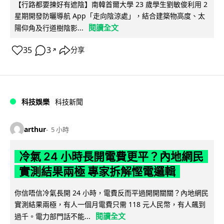
【行路都要揀好有遮陰】南韓首爾大學 23 歲學生劉敏俊利用 2
星期開發防曬導航 App「走向陰涼處」，結合建築物高度、太
閱讀全文
陽仰角及行道樹陰影...
35
3
分享
↗
科技娛樂
科技新聞
arthur
5 小時
冷氣 24 小時長開電費更平？內地網民
實測結果兩極 專家拆解慳電邏輯
你信唔信冷氣長開 24 小時，電費反而平過開開關關？內地網民
實測結果兩極，有人一個月電費只需 118 元人民幣，有人飆到
閱讀全文
過千。電力部門話不能...