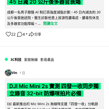
45 日減 20 公斤後多器官衰竭
成都一名男子跟隨 AI 制訂高強度減脂計劃，45 日內減去約 20
公斤後昏迷送院。醫生診斷他患上尿源性膿毒症、膿毒性休克
閱讀全文
及多器官功能障礙。...
22
4
分享
↗
3C科技
家居無線
影音產品
Vin
1 日
DJI Mic Mini 2s 實測 四發一收同步獨
立錄音 32-bit 防爆咪拍片必備
DJI 最新推出的 Mic Mini 2s 無線咪支援「四發一收」分軌錄