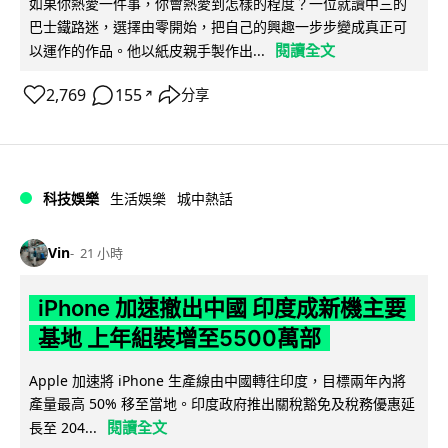
如果你熱愛一件事，你會熱愛到怎樣的程度？一位就讀中三的
巴士鐵路迷，選擇由零開始，把自己的興趣一步步變成真正可
閱讀全文
以運作的作品。他以紙皮親手製作出...
2,769
155
分享
↗
科技娛樂
生活娛樂
城中熱話
Vin
21 小時
iPhone 加速撤出中國 印度成新機主要
基地 上年組裝增至5500萬部
Apple 加速將 iPhone 生產線由中國轉往印度，目標兩年內將
產量最高 50% 移至當地。印度政府推出關稅豁免及稅務優惠延
閱讀全文
長至 204...