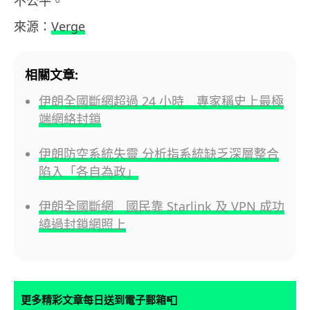
不公平。
來源：
Verge
相關文章:
伊朗全國斷網超過 24 小時 專家稱史上最極
端網絡封鎖
伊朗防空系統失靈 分析指系統缺乏深層整合
陷入「各自為政」
伊朗全國斷網 國民靠 Starlink 及 VPN 成功
繞過封鎖網照上
📮
更多精彩文章每日送到電子郵箱