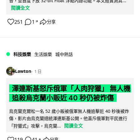
音，並首度下放 32-bit Float 浮點內錄功能。本文經實測其...
閱讀全文
251
1
分享
↗
科技娛樂
生活娛樂
城中熱話
Lawton
1 日
澤連斯基怒斥俄軍「人肉狩獵」 無人機
追殺烏克蘭小販近 40 秒仍被炸傷
烏克蘭克爾松一名 52 歲小販被俄軍無人機追擊近 40 秒後被炸
傷，影片由烏克蘭總統澤連斯基公開。他直斥俄軍對平民進行
閱讀全文
「狩獵式」攻擊，烏克蘭...
119
41
分享
↗