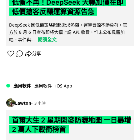
低價不再！DeepSeek 大幅加價在即
低價搶客反釀運算資源告急
DeepSeek 因低價策略掀起需求熱潮，運算資源不勝負荷，官
方於 8 月 6 日宣布即將大幅上調 API 收費，惟未公布具體加
閱讀全文
幅。事件與...
分享
iOS App
應用軟件
應用軟件
Lawton
3 小時
首爾大生 2 星期開發防曬地圖 一日暴增
2 萬人下載衝榜首