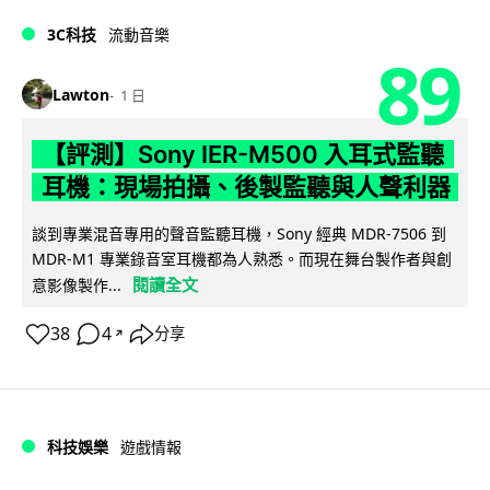
3C科技
流動音樂
89
Lawton
1 日
【評測】Sony IER-M500 入耳式監聽
耳機：現場拍攝、後製監聽與人聲利器
談到專業混音專用的聲音監聽耳機，Sony 經典 MDR-7506 到
MDR-M1 專業錄音室耳機都為人熟悉。而現在舞台製作者與創
閱讀全文
意影像製作...
38
4
分享
↗
科技娛樂
遊戲情報