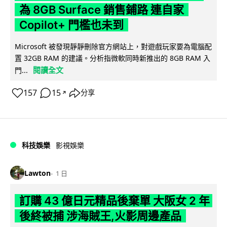
為 8GB Surface 銷售鋪路 連自家
Copilot+ 門檻也未到
Microsoft 被發現靜靜刪除官方網站上，對遊戲玩家要為電腦配
置 32GB RAM 的建議。分析指微軟同時新推出的 8GB RAM 入
閱讀全文
門...
157
15
分享
↗
科技娛樂
影視娛樂
Lawton
1 日
訂購 43 億日元精品後棄單 大阪女 2 年
後終被捕 涉海賊王,火影周邊產品