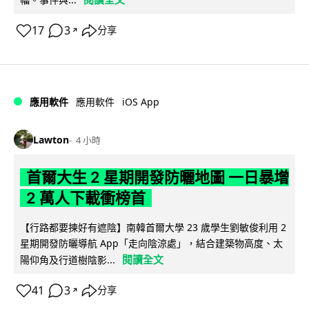
17
3
分享
↗
iOS App
應用軟件
應用軟件
Lawton
4 小時
首爾大生 2 星期開發防曬地圖 一日暴增
2 萬人下載衝榜首
【行路都要揀好有遮陰】南韓首爾大學 23 歲學生劉敏俊利用 2
星期開發防曬導航 App「走向陰涼處」，結合建築物高度、太
閱讀全文
陽仰角及行道樹陰影...
41
3
分享
↗