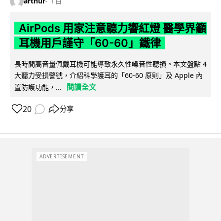
arthur
1 日
AirPods 用家注意聽力響紅燈 醫學界籲
耳機用戶謹守「60-60」鐵律
長時間高音量佩戴耳機可能導致永久性噪音性聽損。本文盤點 4
大聽力受損警號，介紹科學護耳的「60-60 原則」及 Apple 內
閱讀全文
置防護功能，...
20
分享
ADVERTISEMENT