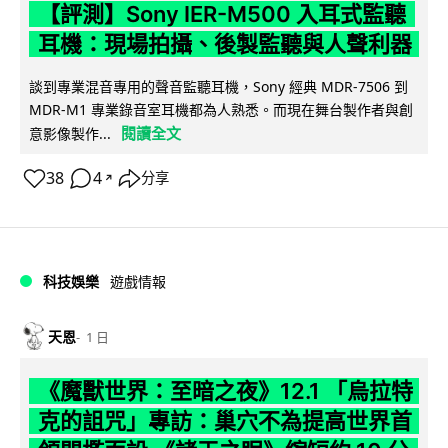
【評測】Sony IER-M500 入耳式監聽
耳機：現場拍攝、後製監聽與人聲利器
談到專業混音專用的聲音監聽耳機，Sony 經典 MDR-7506 到
MDR-M1 專業錄音室耳機都為人熟悉。而現在舞台製作者與創
閱讀全文
意影像製作...
38
4
分享
↗
科技娛樂
遊戲情報
天恩
1 日
《魔獸世界：至暗之夜》12.1 「烏拉特
克的詛咒」專訪：巢穴不為提高世界首