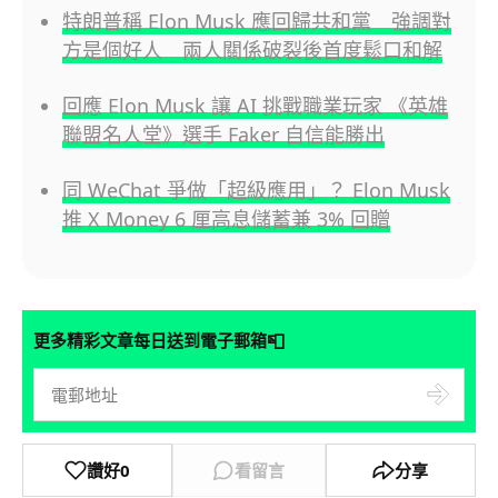
特朗普稱 Elon Musk 應回歸共和黨 強調對
方是個好人 兩人關係破裂後首度鬆口和解
回應 Elon Musk 讓 AI 挑戰職業玩家 《英雄
聯盟名人堂》選手 Faker 自信能勝出
同 WeChat 爭做「超級應用」？ Elon Musk
推 X Money 6 厘高息儲蓄兼 3% 回贈
📮
更多精彩文章每日送到電子郵箱
讚好
0
看留言
分享