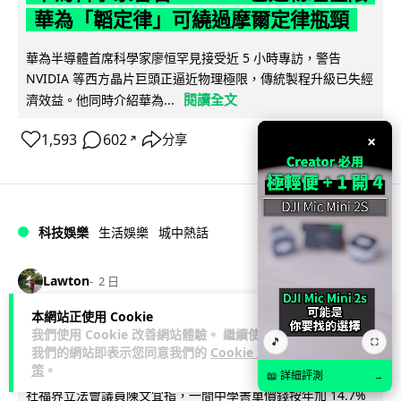
華為「韜定律」可繞過摩爾定律瓶頸
華為半導體首席科學家廖恒罕見接受近 5 小時專訪，警告
NVIDIA 等西方晶片巨頭正逼近物理極限，傳統製程升級已失經
閱讀全文
濟效益。他同時介紹華為...
1,593
602
×
分享
↗
科技娛樂
生活娛樂
城中熱話
Lawton
2 日
本網站正使用 Cookie
家長無得慳錢買二手書 電子啟動碼鎖死
我們使用 Cookie 改善網站體驗。 繼續使用
🎵
⛶
我們的網站即表示您同意我們的
Cookie 政
二手教科書 學生無法做功課
策
。
📖 詳細評測
→
社福界立法會議員陳文宜指，一間中學書單價錢按年加 14.7%