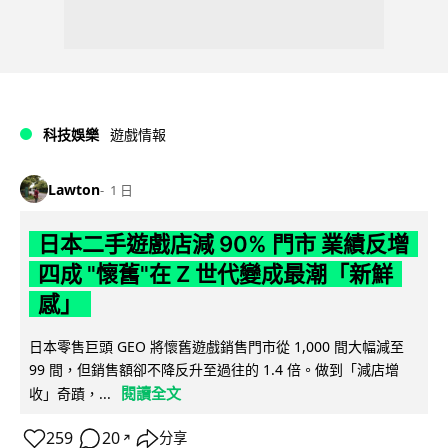
科技娛樂
遊戲情報
Lawton
1 日
日本二手遊戲店減 90% 門市 業績反增
四成 "懷舊"在 Z 世代變成最潮「新鮮
感」
日本零售巨頭 GEO 將懷舊遊戲銷售門市從 1,000 間大幅減至
99 間，但銷售額卻不降反升至過往的 1.4 倍。做到「減店增
閱讀全文
收」奇蹟，...
259
20
分享
↗