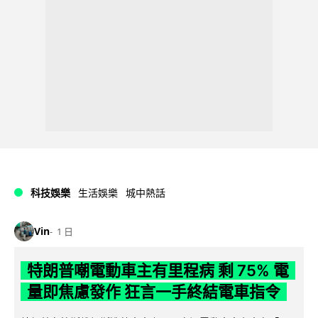
科技娛樂
生活娛樂
城中熱話
Vin
1 日
特朗普嘲電動車主有里程病 剩 75% 電
量即焦慮發作 狂言一手終結電車指令