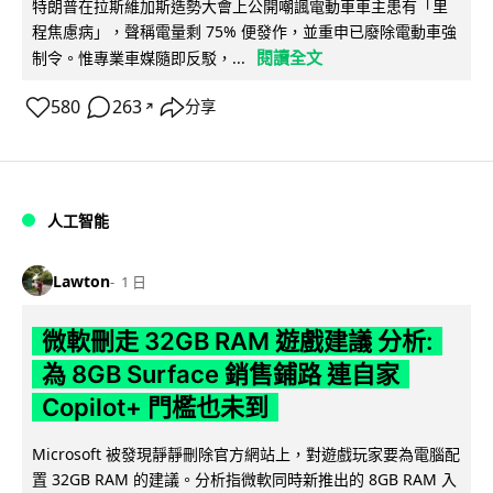
特朗普在拉斯維加斯造勢大會上公開嘲諷電動車車主患有「里
程焦慮病」，聲稱電量剩 75% 便發作，並重申已廢除電動車強
閱讀全文
制令。惟專業車媒隨即反駁，...
580
263
分享
↗
人工智能
Lawton
1 日
微軟刪走 32GB RAM 遊戲建議 分析:
為 8GB Surface 銷售鋪路 連自家
Copilot+ 門檻也未到
Microsoft 被發現靜靜刪除官方網站上，對遊戲玩家要為電腦配
置 32GB RAM 的建議。分析指微軟同時新推出的 8GB RAM 入