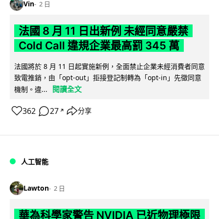
Vin
2 日
法國 8 月 11 日出新例 未經同意嚴禁
Cold Call 違規企業最高罰 345 萬
法國將於 8 月 11 日起實施新例，全面禁止企業未經消費者同意
致電推銷，由「opt-out」拒接登記制轉為「opt-in」先徵同意
閱讀全文
機制。違...
362
27
分享
↗
人工智能
Lawton
2 日
華為科學家警告 NVIDIA 已近物理極限