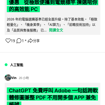
優惠 從極致便攜到電競標竿 揀選啱你
的高效能 PC
2026 年的電腦選購基準已經全面升級。除了基本效能，「極致
輕量化」、「機身美學」、「AI算力」、「前瞻技術加持」以
閱讀全文
及「品質與售後服務」 已...
19
1
分享
↗
人工智能
Vin
20 小時
ChatGPT 免費呼叫 Adobe 一句話跨軟
體修圖兼整 PDF 不用開多個 APP 兼免
帳號