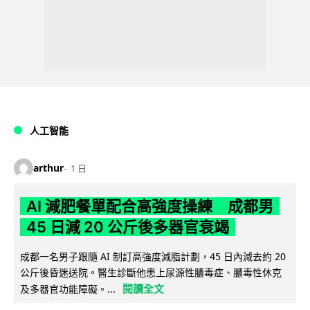
人工智能
arthur
1 日
AI 減肥餐單配合高強度操練 成都男
45 日減 20 公斤後多器官衰竭
成都一名男子跟隨 AI 制訂高強度減脂計劃，45 日內減去約 20
公斤後昏迷送院。醫生診斷他患上尿源性膿毒症、膿毒性休克
閱讀全文
及多器官功能障礙。...