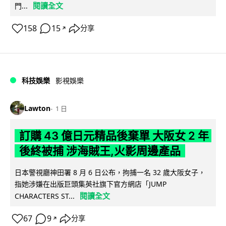
閱讀全文
門...
158
15
分享
↗
科技娛樂
影視娛樂
Lawton
1 日
訂購 43 億日元精品後棄單 大阪女 2 年
後終被捕 涉海賊王,火影周邊產品
日本警視廳神田署 8 月 6 日公布，拘捕一名 32 歲大阪女子，
指她涉嫌在出版巨頭集英社旗下官方網店「JUMP
閱讀全文
CHARACTERS ST...
67
9
分享
↗