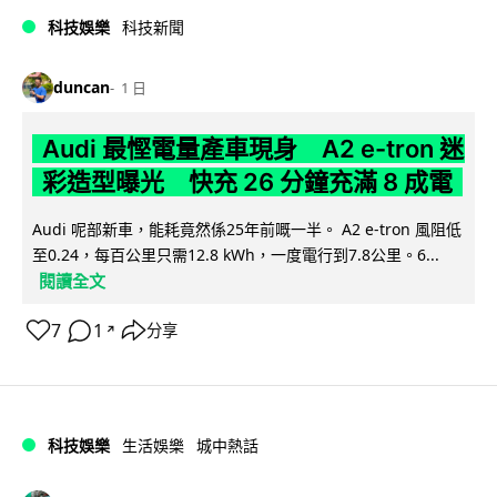
科技娛樂
科技新聞
duncan
1 日
Audi 最慳電量產車現身 A2 e-tron 迷
彩造型曝光 快充 26 分鐘充滿 8 成電
Audi 呢部新車，能耗竟然係25年前嘅一半。 A2 e-tron 風阻低
至0.24，每百公里只需12.8 kWh，一度電行到7.8公里。6...
閱讀全文
7
1
分享
↗
科技娛樂
生活娛樂
城中熱話