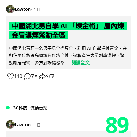
Lawton
1 日
中國湖北男自學 AI 「煉金術」 屋內煉
金冒濃煙驚動全區
中國湖北黃石一名男子見金價高企，利用 AI 自學提煉黃金，在
租住單位私設高壓爐及作坊冶煉，過程產生大量刺鼻濃煙，驚
閱讀全文
動鄰居報警。警方到場揭發整...
110
7
分享
↗
3C科技
流動音樂
89
Lawton
1 日