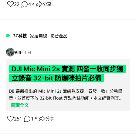
22
4
分享
↗
3C科技
家居無線
影音產品
Vin
1 日
DJI Mic Mini 2s 實測 四發一收同步獨
立錄音 32-bit 防爆咪拍片必備
DJI 最新推出的 Mic Mini 2s 無線咪支援「四發一收」分軌錄
音，並首度下放 32-bit Float 浮點內錄功能。本文經實測其...
閱讀全文
251
1
分享
↗