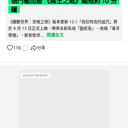
領門檻而設 《諸王之眠》縮短約 10 分
鐘
《魔獸世界：至暗之夜》版本更新 12.1「烏拉特克的詛咒」將
於 8 月 13 日正式上線，帶來全新區域「盤蛇島」、地城「毒牙
閱讀全文
祭壇」、新型態世...
116
分享
ADVERTISEMENT