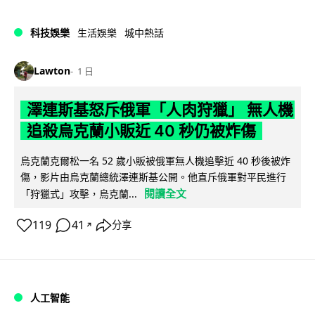
科技娛樂
生活娛樂
城中熱話
Lawton
1 日
澤連斯基怒斥俄軍「人肉狩獵」 無人機
追殺烏克蘭小販近 40 秒仍被炸傷
烏克蘭克爾松一名 52 歲小販被俄軍無人機追擊近 40 秒後被炸
傷，影片由烏克蘭總統澤連斯基公開。他直斥俄軍對平民進行
閱讀全文
「狩獵式」攻擊，烏克蘭...
119
41
分享
↗
人工智能