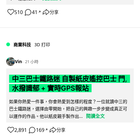
510
41
分享
↗
商業科技
3D 打印
Vin
21 小時
中三巴士鐵路迷 自製紙皮遙控巴士 門,
水撥識郁 + 實時GPS報站
如果你熱愛一件事，你會熱愛到怎樣的程度？一位就讀中三的
巴士鐵路迷，選擇由零開始，把自己的興趣一步步變成真正可
閱讀全文
以運作的作品。他以紙皮親手製作出...
2,891
169
分享
↗