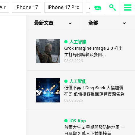
Air
iPhone 17
iPhone 17 Pro
AirPods Pro 3
Ap
最新文章
全部
人工智能
Grok Imagine Image 2.0 推出
主打局部編輯及多圖...
08.08.2026
人工智能
低價不再！DeepSeek 大幅加價
在即 低價搶客反釀運算資源告急
08.08.2026
iOS App
首爾大生 2 星期開發防曬地圖 一
日暴增 2 萬人下載衝榜首