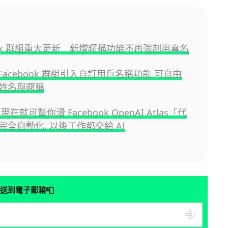
book 群組重大更新 新增暱稱功能不再強制用真名
為 Facebook 群組引入自訂用戶名稱功能 可自由
姓名與暱稱
現在就可幫你滑 Facebook OpenAI Atlas「代
完全自動化, 以後工作都交給 AI
📮
送到電子郵箱