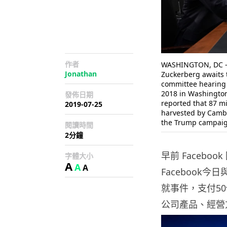
作者
WASHINGTON, DC - 
Jonathan
Zuckerberg awaits 
committee hearing i
2018 in Washington,
發佈日期
reported that 87 m
2019-07-25
harvested by Cambri
the Trump campaig
閱讀時間
2分鐘
早前 Facebo
字體大小
A
A
A
Facebook
就事件，支付50億
公司產品、經營