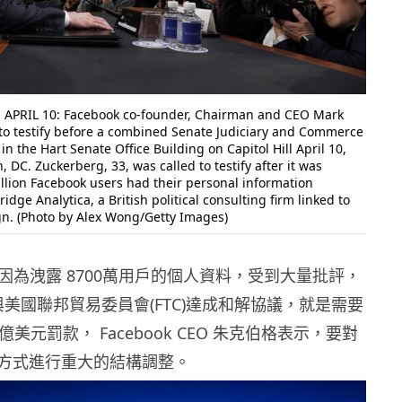
APRIL 10: Facebook co-founder, Chairman and CEO Mark
to testify before a combined Senate Judiciary and Commerce
n the Hart Senate Office Building on Capitol Hill April 10,
 DC. Zuckerberg, 33, was called to testify after it was
illion Facebook users had their personal information
dge Analytica, a British political consulting firm linked to
n. (Photo by Alex Wong/Getty Images)
ok 因為洩露 8700萬用戶的個人資料，受到大量批評，
今日與美國聯邦貿易委員會(FTC)達成和解協議，就是需要
美元罰款， Facebook CEO 朱克伯格表示，要對
方式進行重大的結構調整。