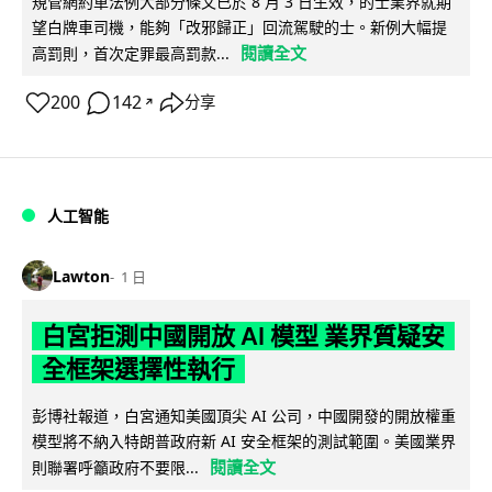
規管網約車法例大部分條文已於 8 月 3 日生效，的士業界就期
望白牌車司機，能夠「改邪歸正」回流駕駛的士。新例大幅提
閱讀全文
高罰則，首次定罪最高罰款...
200
142
分享
↗
人工智能
Lawton
1 日
白宮拒測中國開放 AI 模型 業界質疑安
全框架選擇性執行
彭博社報道，白宮通知美國頂尖 AI 公司，中國開發的開放權重
模型將不納入特朗普政府新 AI 安全框架的測試範圍。美國業界
閱讀全文
則聯署呼籲政府不要限...