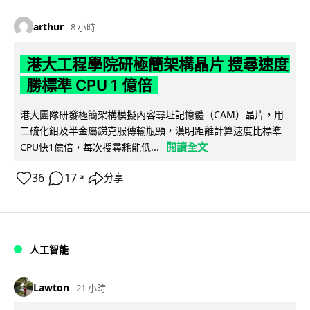
arthur
8 小時
港大工程學院研極簡架構晶片 搜尋速度
勝標準 CPU 1 億倍
港大團隊研發極簡架構模擬內容尋址記憶體（CAM）晶片，用
二硫化鉬及半金屬銻克服傳輸瓶頸，漢明距離計算速度比標準
閱讀全文
CPU快1億倍，每次搜尋耗能低...
36
17
分享
↗
人工智能
Lawton
21 小時