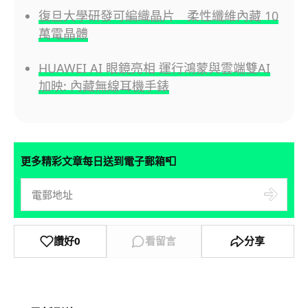
復旦大學研發可編織晶片 柔性纖維內藏 10
萬電晶體
HUAWEI AI 眼鏡亮相 運行鴻蒙與雲端雙AI
加映: 內藏無線耳機手錶
📮
更多精彩文章每日送到電子郵箱
讚好
0
看留言
分享