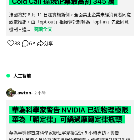
Cold Call 違規企業最高罰 345 萬
法國將於 8 月 11 日起實施新例，全面禁止企業未經消費者同意
致電推銷，由「opt-out」拒接登記制轉為「opt-in」先徵同意
閱讀全文
機制。違...
88
6
分享
↗
人工智能
Lawton
2 小時
華為科學家警告 NVIDIA 已近物理極限
華為「韜定律」可繞過摩爾定律瓶頸
華為半導體首席科學家廖恒罕見接受近 5 小時專訪，警告
NVIDIA 等西方晶片巨頭正逼近物理極限，傳統製程升級已失經