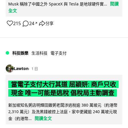
閱讀
Musk 稱除了中國之外 SpaceX 與 Tesla 是地球硬件實...
全文
215
24
分享
↗
科技娛樂
生活科技
電子支付
Lawton
1 日
當電子支付大行其道 屈穎妍: 商戶只收
現金 唯一可能是逃稅 倡稅局主動調查
新加坡知名粥店明輝田雞粥老闆涉逃稅逾 380 萬坡元（約港幣
2,310 萬元）及洗黑錢被控上法庭，家中更藏逾 240 萬坡元現
閱讀全文
金（約港幣...