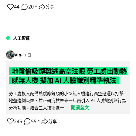
44
20
分享
↗
人工智能
Vin
1 日
地盤偷吸煙難逃高空法眼 勞工處出動熱
感無人機 擬加 AI 人臉識別精準執法
勞工處投入配備熱感應鏡頭的小型無人機進行高空巡邏以打擊
地盤違例吸煙，並正研究於未來一年內引入 AI 人臉識別與行為
閱讀全文
分析功能，結合三大技術進一...
245
55
分享
↗