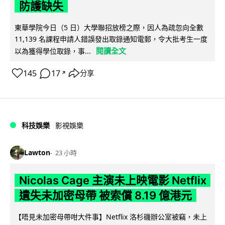
防護缺失
東華學院今日（5 日）大學聯招放榜之際，因人為疏忽向全數
11,139 名課程申請人錯誤發出取錄通知電郵，令大批考生一度
閱讀全文
以為獲得學位取錄，事...
145
17
分享
↗
科技娛樂
影視娛樂
Lawton
23 小時
Nicolas Cage 主演未上映電影 Netflix
遺失未加密母帶 被索償 8.19 億港元
【唔見未加密母帶咁大件事】Netflix 洛杉磯辦公室被竊，未上