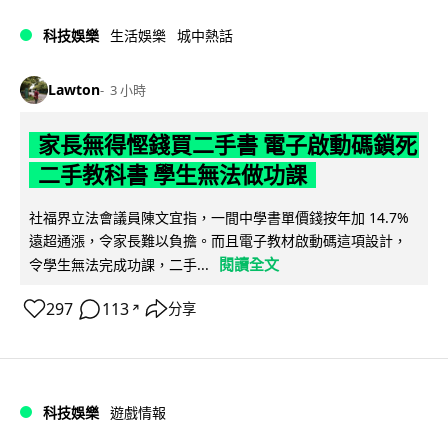
科技娛樂
生活娛樂
城中熱話
Lawton
3 小時
家長無得慳錢買二手書 電子啟動碼鎖死
二手教科書 學生無法做功課
社福界立法會議員陳文宜指，一間中學書單價錢按年加 14.7%
遠超通漲，令家長難以負擔。而且電子教材啟動碼這項設計，
閱讀全文
令學生無法完成功課，二手...
297
113
分享
↗
科技娛樂
遊戲情報