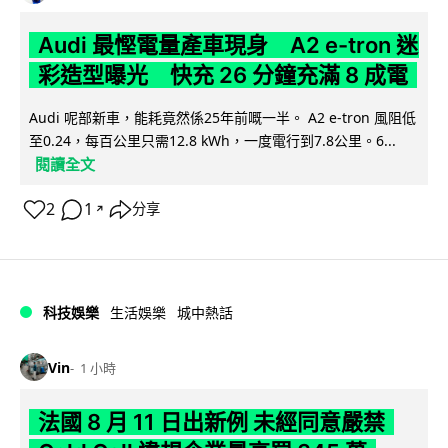
Audi 最慳電量產車現身 A2 e-tron 迷
彩造型曝光 快充 26 分鐘充滿 8 成電
Audi 呢部新車，能耗竟然係25年前嘅一半。 A2 e-tron 風阻低
至0.24，每百公里只需12.8 kWh，一度電行到7.8公里。6...
閱讀全文
2
1
分享
↗
科技娛樂
生活娛樂
城中熱話
Vin
1 小時
法國 8 月 11 日出新例 未經同意嚴禁