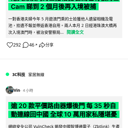
Cam 睇到 2 個月後再入境被捕
一對香港夫婦今年 5 月遊澳門乘的士拾獲他人遺留相機及電
池，拾遺不報並帶返香港自用。兩人本月 2 日經港珠澳大橋再
閱讀全文
次入境澳門時，被治安警察局...
292
46
分享
↗
3C科技
家居無線
Vin
4 小時
逾 20 款平價路由器爆後門 每 35 秒自
動連線回中國 全球 10 萬用家私隱堪憂
網絡安全公司 VulnCheck 揭發中國智博通電子（Zbtlink）生產