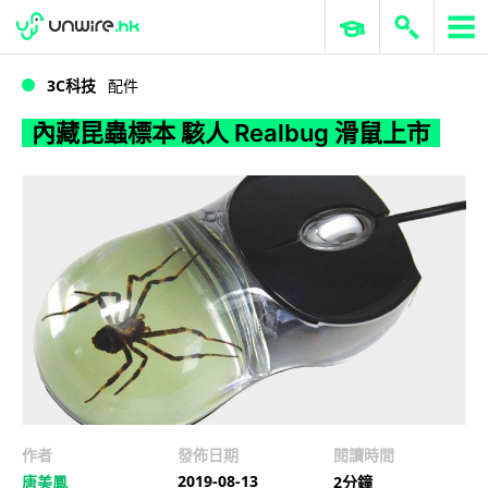
WWDC 2026
GenAI 與雲端科技專區
ERP 與商業 AI
內藏昆蟲標本 駭人 Realbug 滑鼠上市
3C科技
配件
內藏昆蟲標本 駭人 Realbug 滑鼠上市
作者
發佈日期
閱讀時間
2019-08-13
唐美鳳
2分鐘