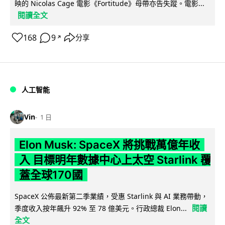
映的 Nicolas Cage 電影《Fortitude》母帶亦告失蹤。電影...
閱讀全文
168
9
分享
↗
人工智能
Vin
1 日
Elon Musk: SpaceX 將挑戰萬億年收
入 目標明年數據中心上太空 Starlink 覆
蓋全球170國
SpaceX 公佈最新第二季業績，受惠 Starlink 與 AI 業務帶動，
閱讀
季度收入按年飆升 92% 至 78 億美元。行政總裁 Elon...
全文