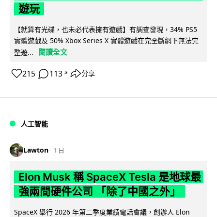
遊玩
【就算有光碟，也未必代表擁有遊戲】有調查發現，34% PS5
實體遊戲及 50% Xbox Series X 實體遊戲在完全斷網下無法完
閱讀全文
整遊...
215
113
分享
↗
人工智能
Lawton
1 日
Elon Musk 稱 SpaceX Tesla 是地球最
強兩間硬件公司 「除了中國之外」
SpaceX 舉行 2026 年第二季度業績電話會議，創辦人 Elon