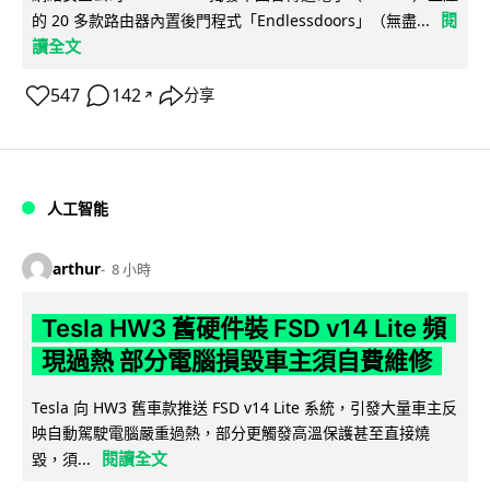
閱
的 20 多款路由器內置後門程式「Endlessdoors」（無盡...
讀全文
547
142
分享
↗
人工智能
arthur
8 小時
Tesla HW3 舊硬件裝 FSD v14 Lite 頻
現過熱 部分電腦損毀車主須自費維修
Tesla 向 HW3 舊車款推送 FSD v14 Lite 系統，引發大量車主反
映自動駕駛電腦嚴重過熱，部分更觸發高溫保護甚至直接燒
閱讀全文
毀，須...