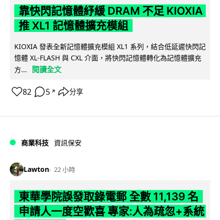
靠快閃記憶體紓緩 DRAM 不足 KIOXIA
推 XL1 記憶體擴充模組
KIOXIA 發表全新記憶體擴充模組 XL1 系列，結合低延遲快閃記
憶體 XL-FLASH 與 CXL 介面，將快閃記憶體轉化為記憶體擴充
閱讀全文
方...
82
5
分享
↗
商業科技
資訊保安
Lawton
22 小時
東華學院誤發取錄電郵 全數 11,139 名
申請人一度空歡喜 專家:人為疏忽+系統