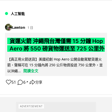
人工智能
Lawton
1 日
貨運火箭 沖繩飛台灣僅需 15 分鐘 Hop
Aero 將 550 磅貨物運送至 725 公里外
【真正用火箭送貨】美國初創 Hop Aero 公開自動駕駛貨運火
箭，聲稱可在 15 分鐘內將 250 公斤物資投送 750 公里外，並
閱讀全文
以沖繩...
51
6
分享
↗
ADVERTISEMENT