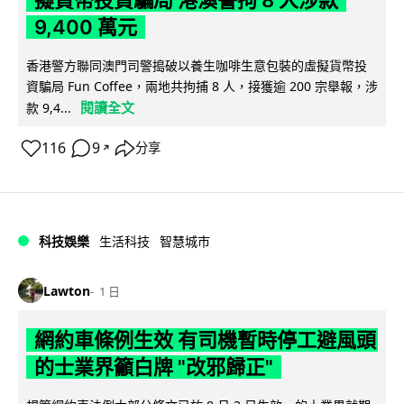
擬貨幣投資騙局 港澳警拘 8 人涉款
9,400 萬元
香港警方聯同澳門司警搗破以養生咖啡生意包裝的虛擬貨幣投
資騙局 Fun Coffee，兩地共拘捕 8 人，接獲逾 200 宗舉報，涉
閱讀全文
款 9,4...
116
9
分享
↗
科技娛樂
生活科技
智慧城市
Lawton
1 日
網約車條例生效 有司機暫時停工避風頭
的士業界籲白牌 "改邪歸正"