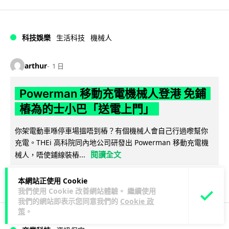
科技娛樂
生活科技
機械人
arthur
1 日
Powerman 移動充電機械人登港 免鋪
樁為的士小巴「送電上門」
你架電動車喺停車場搵唔到樁？有個機械人會自己行過嚟幫你
充電。THEi 高科院同內地公司研發出 Powerman 移動充電機
閱讀全文
械人，唔使鋪線裝樁...
28
14
分享
↗
本網站正使用 Cookie
我們使用 Cookie 改善網站體驗。 繼續使用
我們的網站即表示您同意我們的
Cookie 政
策
。