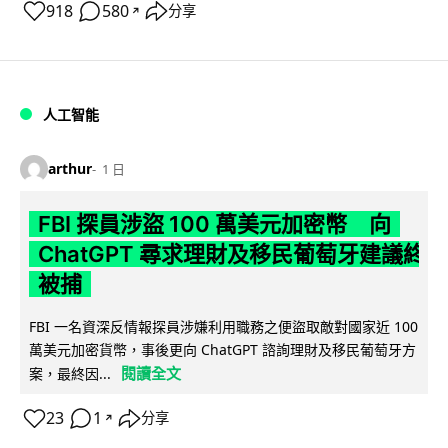
918
580
分享
↗
人工智能
arthur
1 日
FBI 探員涉盜 100 萬美元加密幣 向
ChatGPT 尋求理財及移民葡萄牙建議終
被捕
FBI 一名資深反情報探員涉嫌利用職務之便盜取敵對國家近 100
萬美元加密貨幣，事後更向 ChatGPT 諮詢理財及移民葡萄牙方
閱讀全文
案，最終因...
23
1
分享
↗