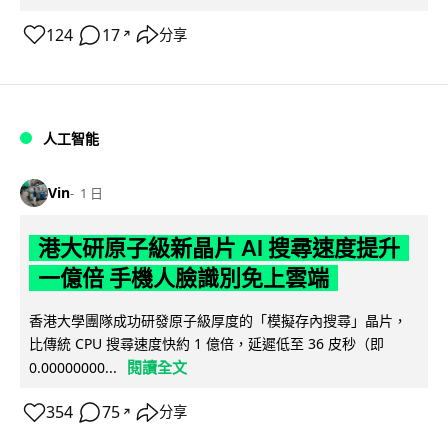
124
17
分享
↗
人工智能
Vin
1 日
港大研原子級新晶片 AI 搜尋速度提升
一億倍 手機人臉識別免上雲端
香港大學團隊成功研發原子級厚度的「模擬存內搜尋」晶片，
比傳統 CPU 搜尋速度快約 1 億倍，延遲低至 36 皮秒（即
閱讀全文
0.00000000...
354
75
分享
↗