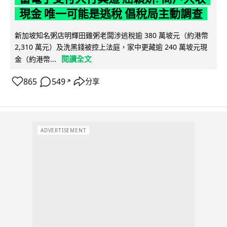
現金 唯一可能是逃稅 倡稅局主動調查
新加坡知名粥店明輝田雞粥老闆涉逃稅逾 380 萬坡元（約港幣
2,310 萬元）及洗黑錢被控上法庭，家中更藏逾 240 萬坡元現
閱讀全文
金（約港幣...
865
549
分享
↗
ADVERTISEMENT