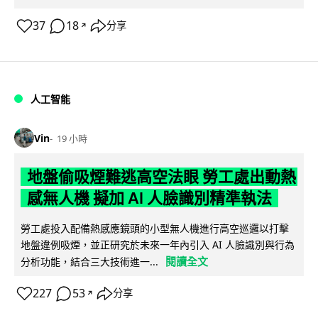
37
18
分享
↗
人工智能
Vin
19 小時
地盤偷吸煙難逃高空法眼 勞工處出動熱
感無人機 擬加 AI 人臉識別精準執法
勞工處投入配備熱感應鏡頭的小型無人機進行高空巡邏以打擊
地盤違例吸煙，並正研究於未來一年內引入 AI 人臉識別與行為
閱讀全文
分析功能，結合三大技術進一...
227
53
分享
↗