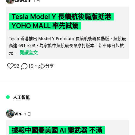
Lawton
1 日
Tesla Model Y 長續航後驅版抵港
YOHO MALL 率先試駕
Tesla 香港推出 Model Y Premium 長續航後輪驅動版，續航最
高達 691 公里，為家族中續航最長單摩打版本。新車即日起於
閱讀全文
元...
92
19
分享
↗
人工智能
Vin
1 日
據報中國憂美國 AI 變武器 不滿