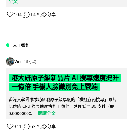
全文
104
14
分享
↗
人工智能
Vin
16 小時
港大研原子級新晶片 AI 搜尋速度提升
一億倍 手機人臉識別免上雲端
香港大學團隊成功研發原子級厚度的「模擬存內搜尋」晶片，
比傳統 CPU 搜尋速度快約 1 億倍，延遲低至 36 皮秒（即
閱讀全文
0.00000000...
311
62
分享
↗