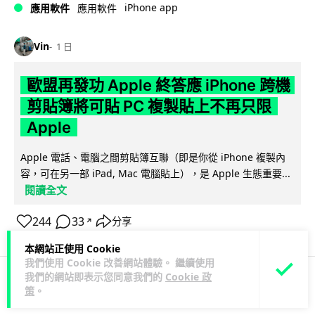
iPhone app
應用軟件
應用軟件
Vin
1 日
歐盟再發功 Apple 終答應 iPhone 跨機
剪貼簿將可貼 PC 複製貼上不再只限
Apple
Apple 電話、電腦之間剪貼簿互聯（即是你從 iPhone 複製內
容，可在另一部 iPad, Mac 電腦貼上），是 Apple 生態重要...
閱讀全文
244
33
分享
↗
本網站正使用 Cookie
我們使用 Cookie 改善網站體驗。 繼續使用
我們的網站即表示您同意我們的
Cookie 政
策
。
3C科技
數碼相機
攝影文化