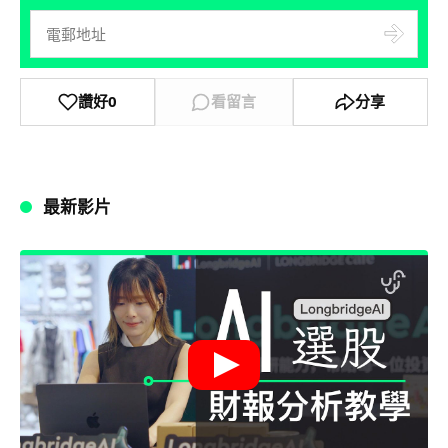
讚好
0
看留言
分享
最新影片