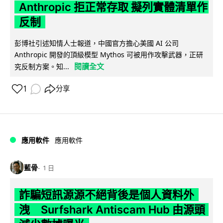
Anthropic 拒正常存取 擬列實體清單作
反制
彭博社引述知情人士報道，中國官方擔心美國 AI 公司
Anthropic 開發的頂級模型 Mythos 可被用作攻擊武器，正研
閱讀全文
究反制方案。知...
1
分享
應用軟件
應用軟件
藍骨
1 日
詐騙短訊源源不絕背後是個人資料外
洩 Surfshark Antiscam Hub 由源頭