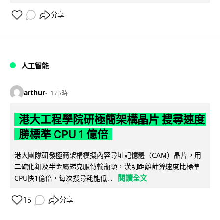
分享
人工智能
arthur
1 小時
港大工程學院研極簡架構晶片 搜尋速度
勝標準 CPU 1 億倍
港大團隊研發極簡架構模擬內容尋址記憶體（CAM）晶片，用
二硫化鉬及半金屬銻克服傳輸瓶頸，漢明距離計算速度比標準
閱讀全文
CPU快1億倍，每次搜尋耗能低...
15
分享