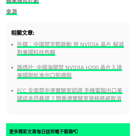
蘋果維修計劃
來源
相關文章:
外媒：中國禁字節跳動 用 NVIDIA 晶片 擬減
對美國科技依賴
路透社: 中國海關禁 NVIDIA H200 晶片入境
美國剛批准出口即遇阻
FCC 全面禁中港實驗室認證 手機電腦出口美
國成本恐暴增 7 間香港實驗室資格將被取消
📮
更多精彩文章每日送到電子郵箱