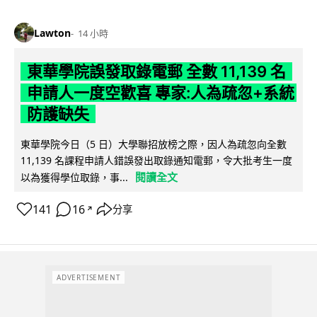
Lawton
14 小時
東華學院誤發取錄電郵 全數 11,139 名
申請人一度空歡喜 專家:人為疏忽+系統
防護缺失
東華學院今日（5 日）大學聯招放榜之際，因人為疏忽向全數
11,139 名課程申請人錯誤發出取錄通知電郵，令大批考生一度
閱讀全文
以為獲得學位取錄，事...
141
16
分享
↗
ADVERTISEMENT