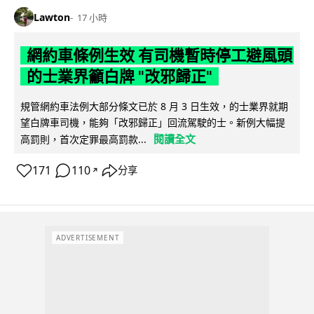
Lawton
17 小時
網約車條例生效 有司機暫時停工避風頭
的士業界籲白牌 "改邪歸正"
規管網約車法例大部分條文已於 8 月 3 日生效，的士業界就期
望白牌車司機，能夠「改邪歸正」回流駕駛的士。新例大幅提
閱讀全文
高罰則，首次定罪最高罰款...
171
110
分享
↗
ADVERTISEMENT