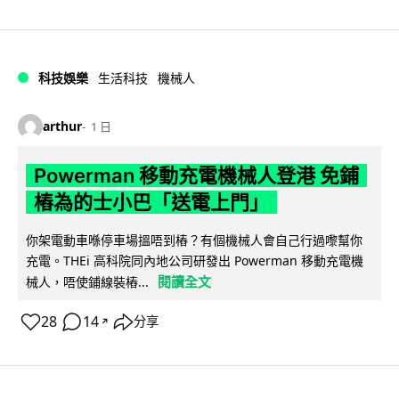
科技娛樂
生活科技
機械人
arthur
1 日
Powerman 移動充電機械人登港 免鋪
樁為的士小巴「送電上門」
你架電動車喺停車場搵唔到樁？有個機械人會自己行過嚟幫你
充電。THEi 高科院同內地公司研發出 Powerman 移動充電機
閱讀全文
械人，唔使鋪線裝樁...
28
14
分享
↗