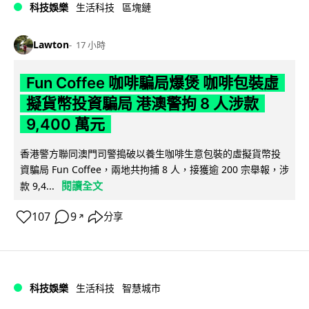
科技娛樂
生活科技
區塊鏈
Lawton
17 小時
Fun Coffee 咖啡騙局爆煲 咖啡包裝虛
擬貨幣投資騙局 港澳警拘 8 人涉款
9,400 萬元
香港警方聯同澳門司警搗破以養生咖啡生意包裝的虛擬貨幣投
資騙局 Fun Coffee，兩地共拘捕 8 人，接獲逾 200 宗舉報，涉
閱讀全文
款 9,4...
107
9
分享
↗
科技娛樂
生活科技
智慧城市