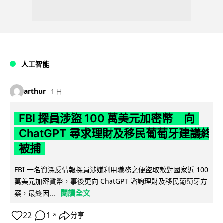
人工智能
arthur
1 日
FBI 探員涉盜 100 萬美元加密幣 向
ChatGPT 尋求理財及移民葡萄牙建議終
被捕
FBI 一名資深反情報探員涉嫌利用職務之便盜取敵對國家近 100
萬美元加密貨幣，事後更向 ChatGPT 諮詢理財及移民葡萄牙方
閱讀全文
案，最終因...
22
1
分享
↗