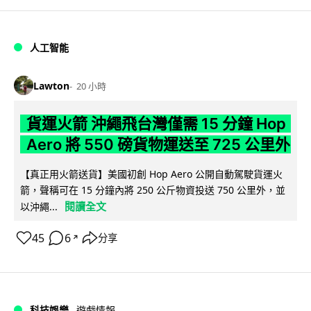
人工智能
Lawton
20 小時
貨運火箭 沖繩飛台灣僅需 15 分鐘 Hop
Aero 將 550 磅貨物運送至 725 公里外
【真正用火箭送貨】美國初創 Hop Aero 公開自動駕駛貨運火
箭，聲稱可在 15 分鐘內將 250 公斤物資投送 750 公里外，並
閱讀全文
以沖繩...
45
6
分享
↗
科技娛樂
遊戲情報