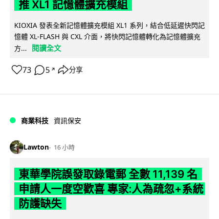
推 XL1 記憶體擴充模組
KIOXIA 發表全新記憶體擴充模組 XL1 系列，結合低延遲快閃記
憶體 XL-FLASH 與 CXL 介面，將快閃記憶體轉化為記憶體擴充
閱讀全文
方...
73
5
分享
↗
商業科技
資訊保安
Lawton
16 小時
東華學院誤發取錄電郵 全數 11,139 名
申請人一度空歡喜 專家:人為疏忽+系統
防護缺失