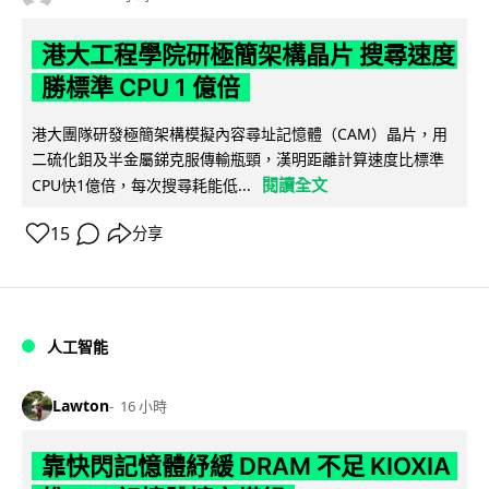
港大工程學院研極簡架構晶片 搜尋速度
勝標準 CPU 1 億倍
港大團隊研發極簡架構模擬內容尋址記憶體（CAM）晶片，用
二硫化鉬及半金屬銻克服傳輸瓶頸，漢明距離計算速度比標準
閱讀全文
CPU快1億倍，每次搜尋耗能低...
15
分享
人工智能
Lawton
16 小時
靠快閃記憶體紓緩 DRAM 不足 KIOXIA