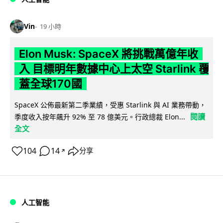
Vin
19 小時
Elon Musk: SpaceX 將挑戰萬億年收
入 目標明年數據中心上太空 Starlink 覆
蓋全球170國
SpaceX 公佈最新第二季業績，受惠 Starlink 與 AI 業務帶動，
閱讀
季度收入按年飆升 92% 至 78 億美元。行政總裁 Elon...
全文
104
14
分享
↗
人工智能