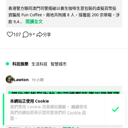
香港警方聯同澳門司警搗破以養生咖啡生意包裝的虛擬貨幣投
資騙局 Fun Coffee，兩地共拘捕 8 人，接獲逾 200 宗舉報，涉
閱讀全文
款 9,4...
107
9
分享
↗
科技娛樂
生活科技
智慧城市
Lawton
19 小時
網約車條例生效 有司機暫時停工避風頭
本網站正使用 Cookie
的士業界籲白牌 "改邪歸正"
我們使用 Cookie 改善網站體驗。 繼續使用
我們的網站即表示您同意我們的
Cookie 政
規管網約車法例大部分條文已於 8 月 3 日生效，的士業界就期
策
。
望白牌車司機，能夠「改邪歸正」回流駕駛的士。新例大幅提