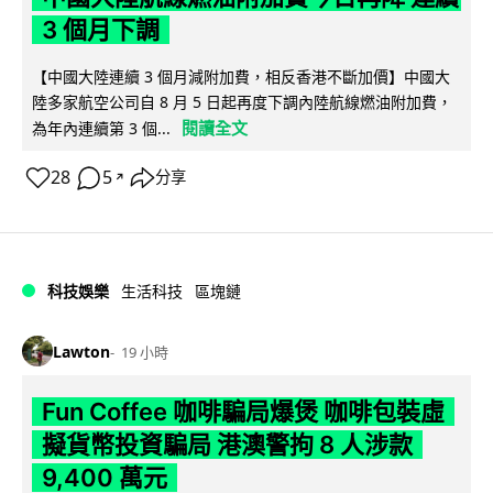
3 個月下調
【中國大陸連續 3 個月減附加費，相反香港不斷加價】中國大
陸多家航空公司自 8 月 5 日起再度下調內陸航線燃油附加費，
閱讀全文
為年內連續第 3 個...
28
5
分享
↗
科技娛樂
生活科技
區塊鏈
Lawton
19 小時
Fun Coffee 咖啡騙局爆煲 咖啡包裝虛
擬貨幣投資騙局 港澳警拘 8 人涉款
9,400 萬元