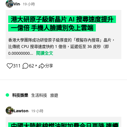
Vin
19 小時
港大研原子級新晶片 AI 搜尋速度提升
一億倍 手機人臉識別免上雲端
香港大學團隊成功研發原子級厚度的「模擬存內搜尋」晶片，
比傳統 CPU 搜尋速度快約 1 億倍，延遲低至 36 皮秒（即
閱讀全文
0.00000000...
311
62
分享
↗
科技娛樂
生活科技
旅遊
Lawton
19 小時
中國大陸航線燃油附加費今日再降 連續