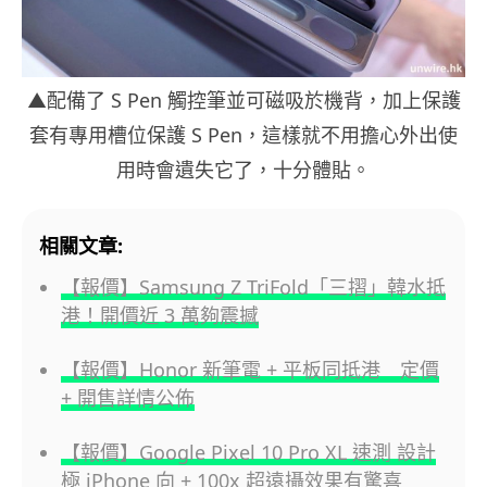
▲配備了 S Pen 觸控筆並可磁吸於機背，加上保護
套有專用槽位保護 S Pen，這樣就不用擔心外出使
用時會遺失它了，十分體貼。
相關文章:
【報價】Samsung Z TriFold「三摺」韓水抵
港！開價近 3 萬夠震撼
【報價】Honor 新筆電 + 平板同抵港 定價
+ 開售詳情公佈
【報價】Google Pixel 10 Pro XL 速測 設計
極 iPhone 向 + 100x 超遠攝效果有驚喜