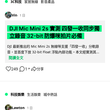
3C科技
家居無線
影音產品
Vin
1 日
DJI Mic Mini 2s 實測 四發一收同步獨
立錄音 32-bit 防爆咪拍片必備
DJI 最新推出的 Mic Mini 2s 無線咪支援「四發一收」分軌錄
音，並首度下放 32-bit Float 浮點內錄功能。本文經實測其...
閱讀全文
249
1
分享
↗
科技娛樂
生活娛樂
城中熱話
Lawton
1 日