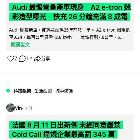
Audi 最慳電量產車現身 A2 e-tron 迷
彩造型曝光 快充 26 分鐘充滿 8 成電
Audi 呢部新車，能耗竟然係25年前嘅一半。 A2 e-tron 風阻低
至0.24，每百公里只需12.8 kWh，一度電行到7.8公里。6...
閱讀全文
7
1
分享
↗
科技娛樂
生活娛樂
城中熱話
Vin
1 日
法國 8 月 11 日出新例 未經同意嚴禁
Cold Call 違規企業最高罰 345 萬