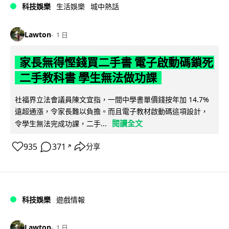
科技娛樂
生活娛樂
城中熱話
Lawton
1 日
家長無得慳錢買二手書 電子啟動碼鎖死
二手教科書 學生無法做功課
社福界立法會議員陳文宜指，一間中學書單價錢按年加 14.7%
遠超通漲，令家長難以負擔。而且電子教材啟動碼這項設計，
閱讀全文
令學生無法完成功課，二手...
935
371
分享
↗
科技娛樂
遊戲情報
Lawton
1 日