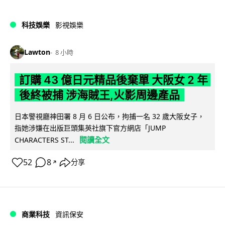
科技娛樂
影視娛樂
Lawton
8 小時
訂購 43 億日元精品後棄單 大阪女 2 年
後終被捕 涉海賊王,火影周邊產品
日本警視廳神田署 8 月 6 日公布，拘捕一名 32 歲大阪女子，
指她涉嫌在出版巨頭集英社旗下官方網店「JUMP
閱讀全文
CHARACTERS ST...
52
8
分享
↗
商業科技
資訊保安