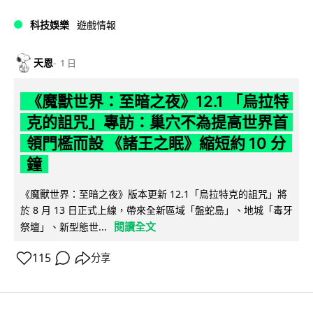
科技娛樂
遊戲情報
天恩
1 日
《魔獸世界：至暗之夜》12.1 「烏拉特
克的詛咒」專訪：巢穴不為提高世界首
領門檻而設 《諸王之眠》縮短約 10 分
鐘
《魔獸世界：至暗之夜》版本更新 12.1「烏拉特克的詛咒」將
於 8 月 13 日正式上線，帶來全新區域「盤蛇島」、地城「毒牙
閱讀全文
祭壇」、新型態世...
115
分享