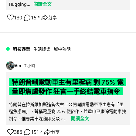
閱讀全文
Hugging...
130
15
分享
↗
科技娛樂
生活娛樂
城中熱話
Vin
7 小時
特朗普嘲電動車主有里程病 剩 75% 電
量即焦慮發作 狂言一手終結電車指令
特朗普在拉斯維加斯造勢大會上公開嘲諷電動車車主患有「里
程焦慮病」，聲稱電量剩 75% 便發作，並重申已廢除電動車強
閱讀全文
制令。惟專業車媒隨即反駁，...
386
151
分享
↗