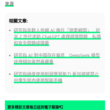
來源
相關文章:
研究指年輕人依賴 AI 擔任「戀愛顧問」 近
半 Z 世代求助 ChatGPT 處理感情問題 私隱
和安全問題成隱憂
研究指 AI 對中國存在偏見 DeepSeek 模型
歧視傾向竟然最嚴重
研究指過度使用削弱學習能力 新加坡將禁止
中學生校內使用智能手機
📮
更多精彩文章每日送到電子郵箱