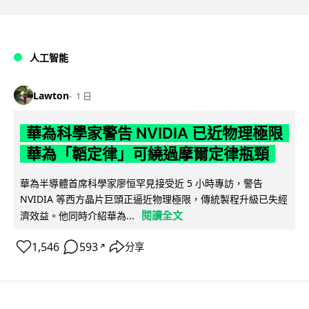
人工智能
Lawton
1 日
華為科學家警告 NVIDIA 已近物理極限
華為「韜定律」可繞過摩爾定律瓶頸
華為半導體首席科學家廖恒罕見接受近 5 小時專訪，警告
NVIDIA 等西方晶片巨頭正逼近物理極限，傳統製程升級已失經
閱讀全文
濟效益。他同時介紹華為...
1,546
593
分享
↗