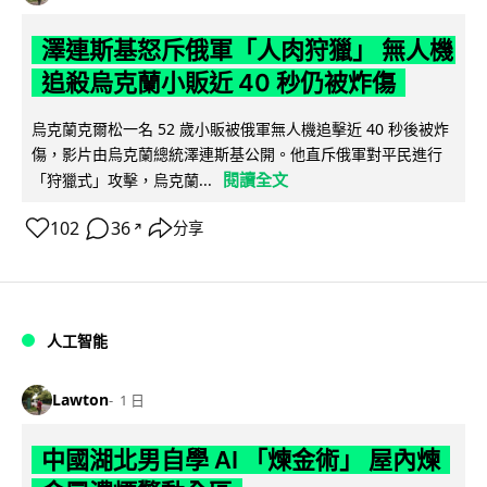
澤連斯基怒斥俄軍「人肉狩獵」 無人機
追殺烏克蘭小販近 40 秒仍被炸傷
烏克蘭克爾松一名 52 歲小販被俄軍無人機追擊近 40 秒後被炸
傷，影片由烏克蘭總統澤連斯基公開。他直斥俄軍對平民進行
閱讀全文
「狩獵式」攻擊，烏克蘭...
102
36
分享
↗
人工智能
Lawton
1 日
中國湖北男自學 AI 「煉金術」 屋內煉