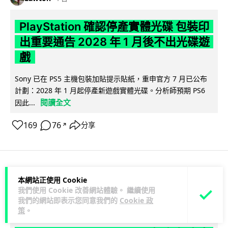
PlayStation 確認停產實體光碟 包裝印
出重要通告 2028 年 1 月後不出光碟遊
戲
Sony 已在 PS5 主機包裝加貼提示貼紙，重申官方 7 月已公布
計劃：2028 年 1 月起停產新遊戲實體光碟。分析師預期 PS6
閱讀全文
因此...
169
76
分享
↗
人工智能
本網站正使用 Cookie
我們使用 Cookie 改善網站體驗。 繼續使用
我們的網站即表示您同意我們的
Cookie 政
Vin
1 日
策
。