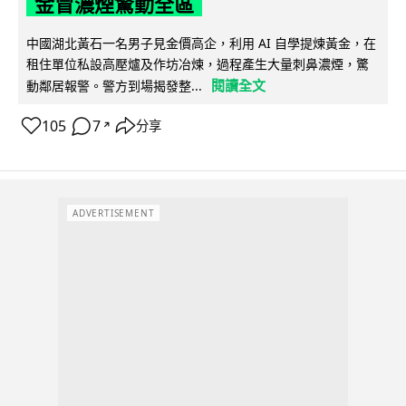
金冒濃煙驚動全區
中國湖北黃石一名男子見金價高企，利用 AI 自學提煉黃金，在
租住單位私設高壓爐及作坊冶煉，過程產生大量刺鼻濃煙，驚
閱讀全文
動鄰居報警。警方到場揭發整...
105
7
分享
↗
ADVERTISEMENT