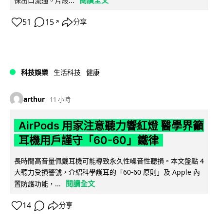
閱讀全文
保出口流通。片段...
51
15
分享
↗
科技娛樂
生活科技
健康
arthur
11 小時
AirPods 用家注意聽力響紅燈 醫學界籲
耳機用戶謹守「60-60」鐵律
長時間高音量佩戴耳機可能導致永久性噪音性聽損。本文盤點 4
大聽力受損警號，介紹科學護耳的「60-60 原則」及 Apple 內
閱讀全文
置防護功能，...
14
分享