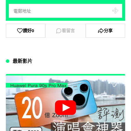
讚好
0
看留言
分享
最新影片