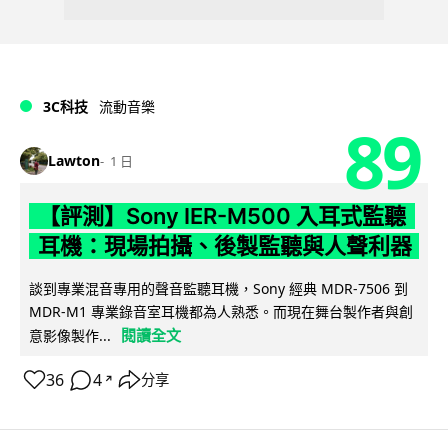
3C科技
流動音樂
89
Lawton
1 日
【評測】Sony IER-M500 入耳式監聽
耳機：現場拍攝、後製監聽與人聲利器
談到專業混音專用的聲音監聽耳機，Sony 經典 MDR-7506 到
MDR-M1 專業錄音室耳機都為人熟悉。而現在舞台製作者與創
閱讀全文
意影像製作...
36
4
分享
↗