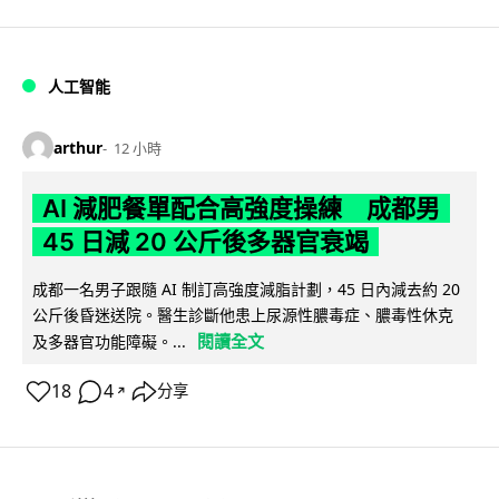
人工智能
arthur
12 小時
AI 減肥餐單配合高強度操練 成都男
45 日減 20 公斤後多器官衰竭
成都一名男子跟隨 AI 制訂高強度減脂計劃，45 日內減去約 20
公斤後昏迷送院。醫生診斷他患上尿源性膿毒症、膿毒性休克
閱讀全文
及多器官功能障礙。...
18
4
分享
↗