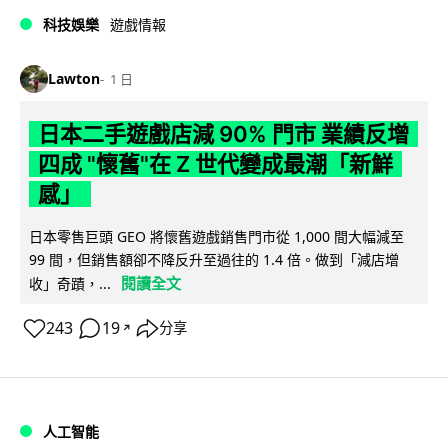
科技娛樂
遊戲情報
Lawton
1 日
日本二手遊戲店減 90% 門市 業績反增
四成 "懷舊"在 Z 世代變成最潮「新鮮
感」
日本零售巨頭 GEO 將懷舊遊戲銷售門市從 1,000 間大幅減至
99 間，但銷售額卻不降反升至過往的 1.4 倍。做到「減店增
閱讀全文
收」奇蹟，...
243
19
分享
↗
人工智能