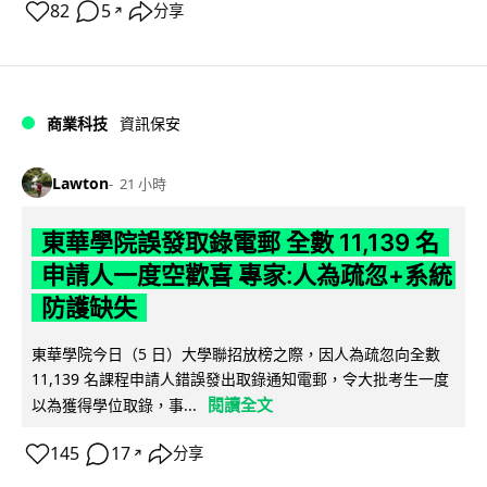
82
5
分享
↗
商業科技
資訊保安
Lawton
21 小時
東華學院誤發取錄電郵 全數 11,139 名
申請人一度空歡喜 專家:人為疏忽+系統
防護缺失
東華學院今日（5 日）大學聯招放榜之際，因人為疏忽向全數
11,139 名課程申請人錯誤發出取錄通知電郵，令大批考生一度
閱讀全文
以為獲得學位取錄，事...
145
17
分享
↗