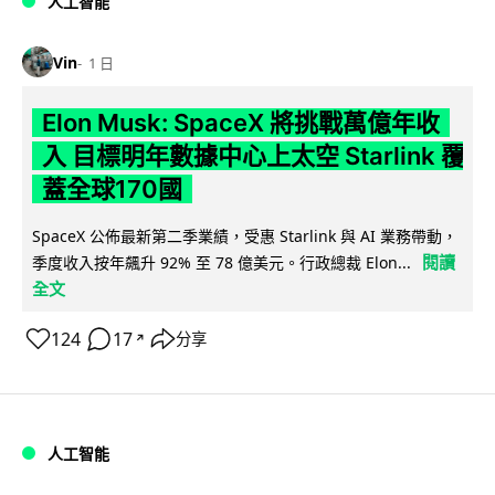
人工智能
Vin
1 日
Elon Musk: SpaceX 將挑戰萬億年收
入 目標明年數據中心上太空 Starlink 覆
蓋全球170國
SpaceX 公佈最新第二季業績，受惠 Starlink 與 AI 業務帶動，
閱讀
季度收入按年飆升 92% 至 78 億美元。行政總裁 Elon...
全文
124
17
分享
↗
人工智能