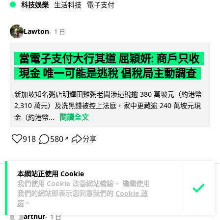
科技娛樂
生活科技
電子支付
Lawton
1 日
當電子支付大行其道 屈穎妍: 商戶只收
現金 唯一可能是逃稅 倡稅局主動調查
新加坡知名粥店明輝田雞粥老闆涉逃稅逾 380 萬坡元（約港幣
2,310 萬元）及洗黑錢被控上法庭，家中更藏逾 240 萬坡元現
閱讀全文
金（約港幣...
918
580
分享
↗
本網站正使用 Cookie
我們使用 Cookie 改善網站體驗。 繼續使用
人工智能
我們的網站即表示您同意我們的
Cookie 政
策
。
arthur
1 日