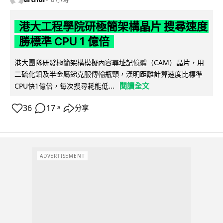
港大工程學院研極簡架構晶片 搜尋速度
勝標準 CPU 1 億倍
港大團隊研發極簡架構模擬內容尋址記憶體（CAM）晶片，用
二硫化鉬及半金屬銻克服傳輸瓶頸，漢明距離計算速度比標準
閱讀全文
CPU快1億倍，每次搜尋耗能低...
36
17
分享
↗
ADVERTISEMENT