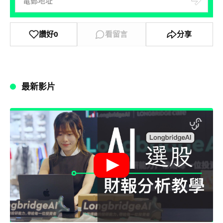
讚好
0
看留言
分享
最新影片