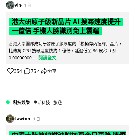
Vin
1 日
港大研原子級新晶片 AI 搜尋速度提升
一億倍 手機人臉識別免上雲端
香港大學團隊成功研發原子級厚度的「模擬存內搜尋」晶片，
比傳統 CPU 搜尋速度快約 1 億倍，延遲低至 36 皮秒（即
閱讀全文
0.00000000...
354
75
分享
↗
科技娛樂
生活科技
旅遊
Lawton
1 日