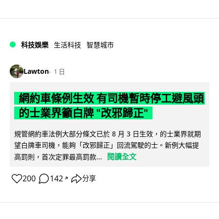
科技娛樂
生活科技
智慧城市
Lawton
1 日
網約車條例生效 有司機暫時停工避風頭
的士業界籲白牌 "改邪歸正"
規管網約車法例大部分條文已於 8 月 3 日生效，的士業界就期
望白牌車司機，能夠「改邪歸正」回流駕駛的士。新例大幅提
閱讀全文
高罰則，首次定罪最高罰款...
200
142
分享
↗