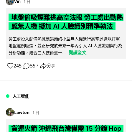
Vin
1 日
地盤偷吸煙難逃高空法眼 勞工處出動熱
感無人機 擬加 AI 人臉識別精準執法
勞工處投入配備熱感應鏡頭的小型無人機進行高空巡邏以打擊
地盤違例吸煙，並正研究於未來一年內引入 AI 人臉識別與行為
閱讀全文
分析功能，結合三大技術進一...
245
55
分享
↗
人工智能
Lawton
1 日
貨運火箭 沖繩飛台灣僅需 15 分鐘 Hop