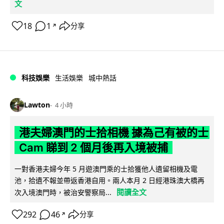
文
18
1
分享
↗
科技娛樂
生活娛樂
城中熱話
Lawton
4 小時
港夫婦澳門的士拾相機 據為己有被的士
Cam 睇到 2 個月後再入境被捕
一對香港夫婦今年 5 月遊澳門乘的士拾獲他人遺留相機及電
池，拾遺不報並帶返香港自用。兩人本月 2 日經港珠澳大橋再
閱讀全文
次入境澳門時，被治安警察局...
292
46
分享
↗