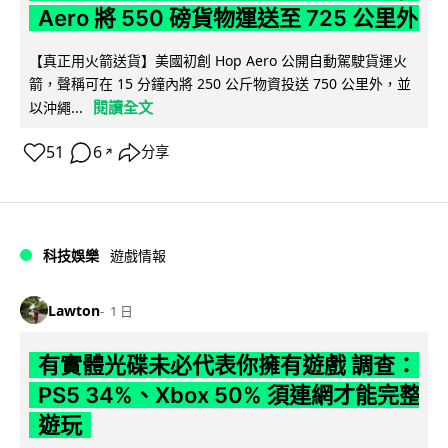
Aero 將 550 磅貨物運送至 725 公里外
【真正用火箭送貨】美國初創 Hop Aero 公開自動駕駛貨運火
箭，聲稱可在 15 分鐘內將 250 公斤物資投送 750 公里外，並
閱讀全文
以沖繩...
51
6
分享
↗
科技娛樂
遊戲情報
Lawton
1 日
有實體光碟未必代表你擁有遊戲 調查：
PS5 34%、Xbox 50% 須連網才能完整
遊玩