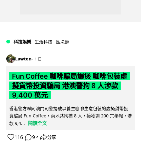
科技娛樂
生活科技
區塊鏈
Lawton
1 日
Fun Coffee 咖啡騙局爆煲 咖啡包裝虛
擬貨幣投資騙局 港澳警拘 8 人涉款
9,400 萬元
香港警方聯同澳門司警搗破以養生咖啡生意包裝的虛擬貨幣投
資騙局 Fun Coffee，兩地共拘捕 8 人，接獲逾 200 宗舉報，涉
閱讀全文
款 9,4...
116
9
分享
↗