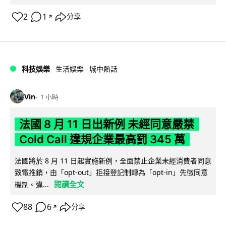
2
1
分享
↗
科技娛樂
生活娛樂
城中熱話
Vin
1 小時
法國 8 月 11 日出新例 未經同意嚴禁
Cold Call 違規企業最高罰 345 萬
法國將於 8 月 11 日起實施新例，全面禁止企業未經消費者同意
致電推銷，由「opt-out」拒接登記制轉為「opt-in」先徵同意
閱讀全文
機制。違...
88
6
分享
↗