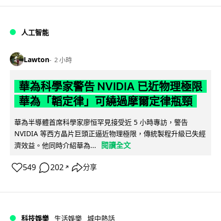
人工智能
Lawton
2 小時
華為科學家警告 NVIDIA 已近物理極限
華為「韜定律」可繞過摩爾定律瓶頸
華為半導體首席科學家廖恒罕見接受近 5 小時專訪，警告
NVIDIA 等西方晶片巨頭正逼近物理極限，傳統製程升級已失經
閱讀全文
濟效益。他同時介紹華為...
549
202
分享
↗
科技娛樂
生活娛樂
城中熱話