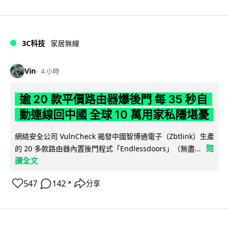
3C科技
家居無線
Vin
4 小時
逾 20 款平價路由器爆後門 每 35 秒自
動連線回中國 全球 10 萬用家私隱堪憂
網絡安全公司 VulnCheck 揭發中國智博通電子（Zbtlink）生產
閱
的 20 多款路由器內置後門程式「Endlessdoors」（無盡...
讀全文
547
142
分享
↗