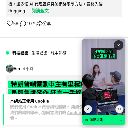
板，讓多個 AI 代理互通突破網絡限制方法，最終入侵
閱讀全文
Hugging...
58
10
分享
↗
×
科技娛樂
生活娛樂
城中熱話
Vin
4 小時
特朗普嘲電動車主有里程病 剩 75% 電
量即焦慮發作 狂言一手終結電車指令
本網站正使用 Cookie
特朗普在拉斯維加斯造勢大會上公開嘲諷電動車車主患有「里
我們使用 Cookie 改善網站體驗。 繼續使用
🎵
⛶
程焦慮病」，聲稱電量剩 75% 便發作，並重申已廢除電動車強
我們的網站即表示您同意我們的
Cookie 政
閱讀全文
策
。
制令。惟專業車媒隨即反駁，...
📖 詳細評測
→