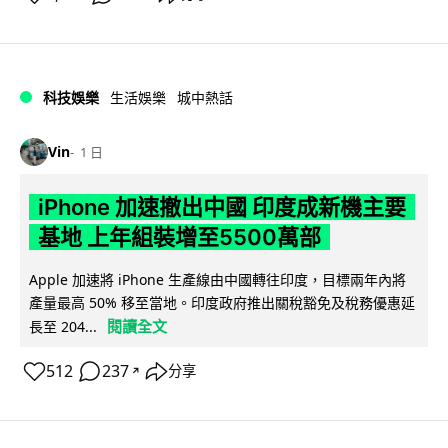
科技娛樂
生活娛樂
城中熱話
Vin
1 日
iPhone 加速撤出中國 印度成新機主要
基地 上年組裝增至5500萬部
Apple 加速將 iPhone 生產線由中國轉往印度，目標兩年內將
產量最高 50% 移至當地。印度政府推出關稅豁免及稅務優惠延
閱讀全文
長至 204...
512
237
分享
↗