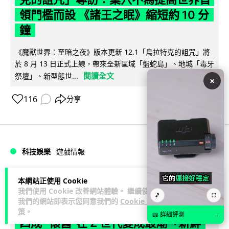
領門檻而設 《諸王之眠》縮短約 10 分
鐘
《魔獸世界：至暗之夜》版本更新 12.1「烏拉特克的詛咒」將
於 8 月 13 日正式上線，帶來全新區域「盤蛇島」、地城「毒牙
閱讀全文
祭壇」、新型態世...
×
116
分享
科技娛樂
遊戲情報
Lawton
2 日
本網站正使用 Cookie
我們使用 Cookie 改善網站體驗。 繼續使用
🎵
⛶
我們的網站即表示您同意我們的
Cookie 政
日本二手遊戲店減 90% 門市 業績反增
策
。
📖 詳細評測
→
四成 "懷舊"在 Z 世代變成最潮「新鮮