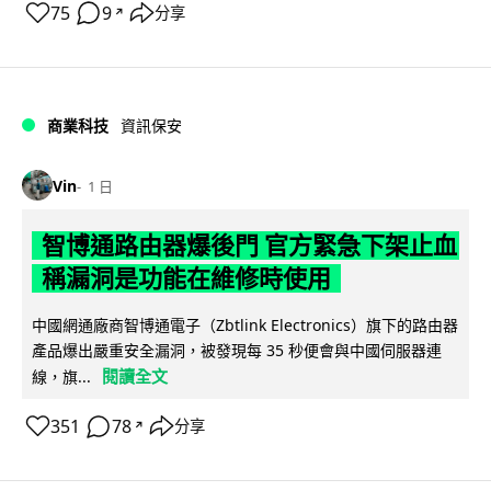
75
9
分享
↗
商業科技
資訊保安
Vin
1 日
智博通路由器爆後門 官方緊急下架止血
稱漏洞是功能在維修時使用
中國網通廠商智博通電子（Zbtlink Electronics）旗下的路由器
產品爆出嚴重安全漏洞，被發現每 35 秒便會與中國伺服器連
閱讀全文
線，旗...
351
78
分享
↗