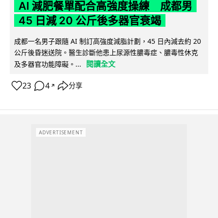
AI 減肥餐單配合高強度操練 成都男
45 日減 20 公斤後多器官衰竭
成都一名男子跟隨 AI 制訂高強度減脂計劃，45 日內減去約 20
公斤後昏迷送院。醫生診斷他患上尿源性膿毒症、膿毒性休克
閱讀全文
及多器官功能障礙。...
23
4
分享
↗
ADVERTISEMENT