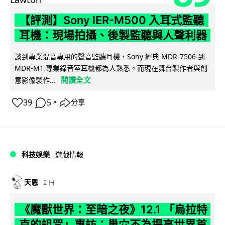
【評測】Sony IER-M500 入耳式監聽
耳機：現場拍攝、後製監聽與人聲利器
談到專業混音專用的聲音監聽耳機，Sony 經典 MDR-7506 到
MDR-M1 專業錄音室耳機都為人熟悉。而現在舞台製作者與創
閱讀全文
意影像製作...
39
5
分享
↗
科技娛樂
遊戲情報
天恩
2 日
《魔獸世界：至暗之夜》12.1 「烏拉特
克的詛咒」專訪：巢穴不為提高世界首