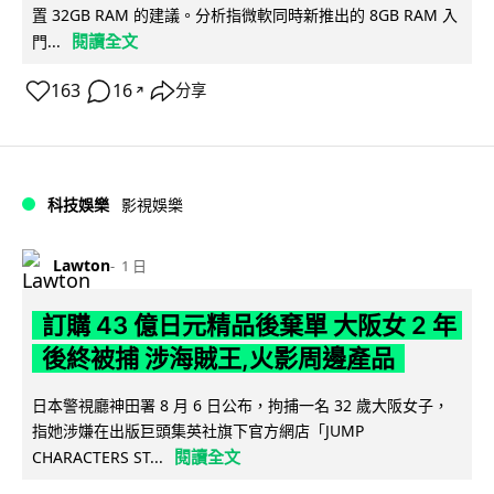
置 32GB RAM 的建議。分析指微軟同時新推出的 8GB RAM 入
閱讀全文
門...
163
16
分享
↗
科技娛樂
影視娛樂
Lawton
1 日
訂購 43 億日元精品後棄單 大阪女 2 年
後終被捕 涉海賊王,火影周邊產品
日本警視廳神田署 8 月 6 日公布，拘捕一名 32 歲大阪女子，
指她涉嫌在出版巨頭集英社旗下官方網店「JUMP
閱讀全文
CHARACTERS ST...