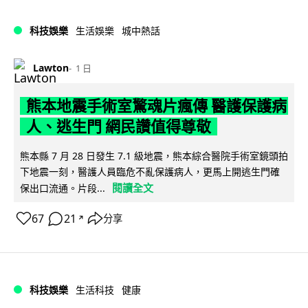
科技娛樂
生活娛樂
城中熱話
Lawton
1 日
熊本地震手術室驚魂片瘋傳 醫護保護病
人、逃生門 網民讚值得尊敬
熊本縣 7 月 28 日發生 7.1 級地震，熊本綜合醫院手術室鏡頭拍
下地震一刻，醫護人員臨危不亂保護病人，更馬上開逃生門確
閱讀全文
保出口流通。片段...
67
21
分享
↗
科技娛樂
生活科技
健康