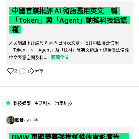
中國官媒批評 AI 術語濫用英文 稱
「Token」與「Agent」動搖科技話語
權
人民網旗下評論於 8 月 6 日發表文章，批評中國廣泛使用
「Token」、「Agent」及「LLM」等英文術語，認為做法侵蝕
閱讀全文
中文表意空間及科...
2
分享
科技娛樂
生活科技
汽車科技
藍骨
9 小時
BMW 車廂熒幕強推蜘蛛俠電影廣告