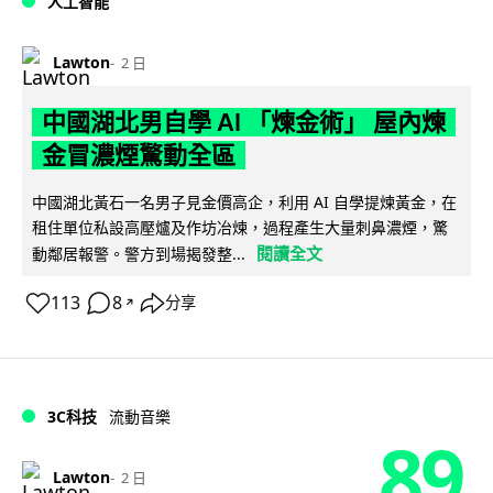
人工智能
Lawton
2 日
中國湖北男自學 AI 「煉金術」 屋內煉
金冒濃煙驚動全區
中國湖北黃石一名男子見金價高企，利用 AI 自學提煉黃金，在
租住單位私設高壓爐及作坊冶煉，過程產生大量刺鼻濃煙，驚
閱讀全文
動鄰居報警。警方到場揭發整...
113
8
分享
↗
3C科技
流動音樂
89
Lawton
2 日