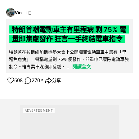
Vin
1 日
特朗普嘲電動車主有里程病 剩 75% 電
量即焦慮發作 狂言一手終結電車指令
特朗普在拉斯維加斯造勢大會上公開嘲諷電動車車主患有「里
程焦慮病」，聲稱電量剩 75% 便發作，並重申已廢除電動車強
閱讀全文
制令。惟專業車媒隨即反駁，...
608
270
分享
↗
ADVERTISEMENT