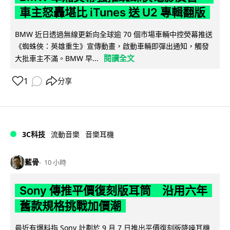
車主怒轟堪比 iTunes 送 U2 專輯翻版
BMW 近日透過無線更新向全球逾 70 個市場車輛中控熒幕推送
《蜘蛛俠：英雄重生》宣傳動畫，啟動車輛即彈出通知，觸發
閱讀全文
大批車主不滿。BMW 早...
1
分享
3C科技
流動音樂
音樂耳機
藍骨
10 小時
Sony 傳推平價復刻版耳筒 沿用六年
舊款規格挑戰加價潮
最近有爆料指 Sony 計劃於 9 月 7 日推出平價復刻版降噪耳機