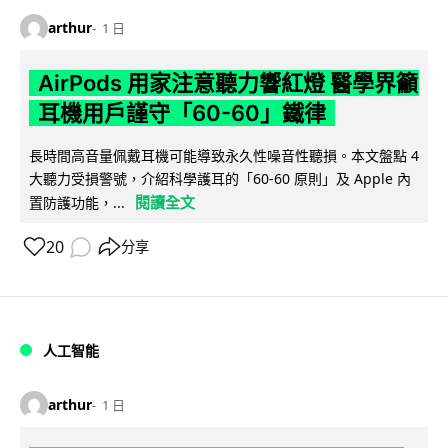
arthur
1 日
AirPods 用家注意聽力響紅燈 醫學界籲
耳機用戶謹守「60-60」鐵律
長時間高音量佩戴耳機可能導致永久性噪音性聽損。本文盤點 4
大聽力受損警號，介紹科學護耳的「60-60 原則」及 Apple 內
閱讀全文
置防護功能，...
20
分享
人工智能
arthur
1 日