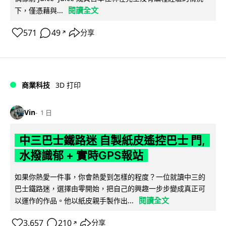
閱讀全文
下，僅憑藉與...
571
49
分享
↗
商業科技
3D 打印
Vin
1 日
中三巴士鐵路迷 自製紙皮遙控巴士 門,
水撥識郁 + 實時GPS報站
如果你熱愛一件事，你會熱愛到怎樣的程度？一位就讀中三的
巴士鐵路迷，選擇由零開始，把自己的興趣一步步變成真正可
閱讀全文
以運作的作品。他以紙皮親手製作出...
3,657
210
分享
↗