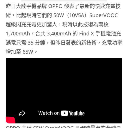
昨日大陸手機品牌 OPPO 發表了最新的快速充電技
術，比起現時它們的 50W（10V5A）SuperVOOC
超級閃充充電更加驚人，現時以此技術為兩枚
1,700mAh，合共 3,400mAh 的 Find X 手機電池充
滿電只需 35 分鐘，但昨日發表的新技術，充電功率
增加至 65W。
OPPO 宣稱 65W SuperVOOC 是現時量產的全球最