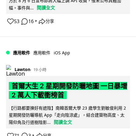
方於 8 月 6 日宣布即將大幅上調 API 收費，惟未公布具體加
閱讀全文
幅。事件與...
53
16
分享
↗
iOS App
應用軟件
應用軟件
Lawton
19 小時
首爾大生 2 星期開發防曬地圖 一日暴增
2 萬人下載衝榜首
【行路都要揀好有遮陰】南韓首爾大學 23 歲學生劉敏俊利用 2
星期開發防曬導航 App「走向陰涼處」，結合建築物高度、太
閱讀全文
陽仰角及行道樹陰影...
71
3
分享
↗