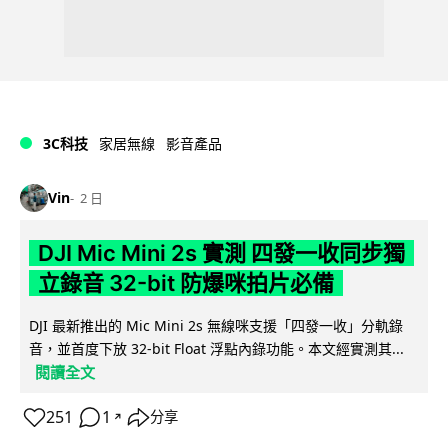
3C科技
家居無線
影音產品
Vin
2 日
DJI Mic Mini 2s 實測 四發一收同步獨
立錄音 32-bit 防爆咪拍片必備
DJI 最新推出的 Mic Mini 2s 無線咪支援「四發一收」分軌錄
音，並首度下放 32-bit Float 浮點內錄功能。本文經實測其...
閱讀全文
251
1
分享
↗