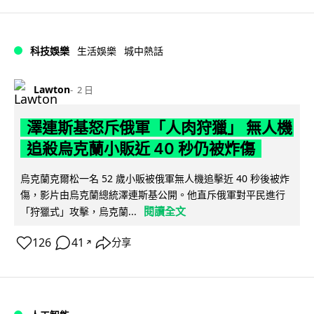
科技娛樂
生活娛樂
城中熱話
Lawton
2 日
澤連斯基怒斥俄軍「人肉狩獵」 無人機
追殺烏克蘭小販近 40 秒仍被炸傷
烏克蘭克爾松一名 52 歲小販被俄軍無人機追擊近 40 秒後被炸
傷，影片由烏克蘭總統澤連斯基公開。他直斥俄軍對平民進行
閱讀全文
「狩獵式」攻擊，烏克蘭...
126
41
分享
↗