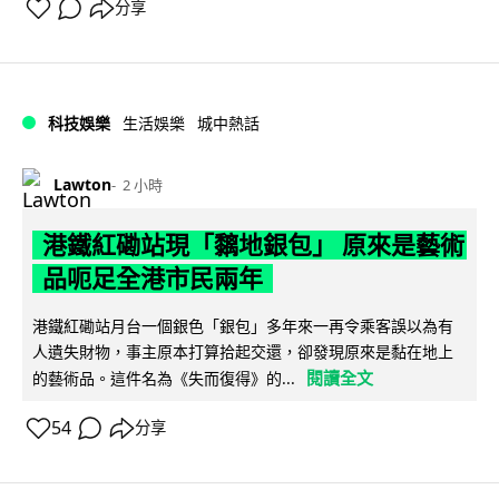
分享
科技娛樂
生活娛樂
城中熱話
Lawton
2 小時
港鐵紅磡站現「黐地銀包」 原來是藝術
品呃足全港市民兩年
港鐵紅磡站月台一個銀色「銀包」多年來一再令乘客誤以為有
人遺失財物，事主原本打算拾起交還，卻發現原來是黏在地上
閱讀全文
的藝術品。這件名為《失而復得》的...
54
分享