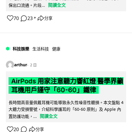
閱讀全文
保出口流通。片段...
70
23
分享
↗
科技娛樂
生活科技
健康
arthur
2 日
AirPods 用家注意聽力響紅燈 醫學界籲
耳機用戶謹守「60-60」鐵律
長時間高音量佩戴耳機可能導致永久性噪音性聽損。本文盤點 4
大聽力受損警號，介紹科學護耳的「60-60 原則」及 Apple 內
閱讀全文
置防護功能，...
20
分享