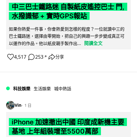
中三巴士鐵路迷 自製紙皮遙控巴士 門,
水撥識郁 + 實時GPS報站
如果你熱愛一件事，你會熱愛到怎樣的程度？一位就讀中三的
巴士鐵路迷，選擇由零開始，把自己的興趣一步步變成真正可
閱讀全文
以運作的作品。他以紙皮親手製作出...
4,517
253
分享
↗
科技娛樂
生活娛樂
城中熱話
Vin
1 日
iPhone 加速撤出中國 印度成新機主要
基地 上年組裝增至5500萬部