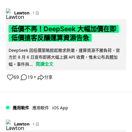
Lawton
1 日
低價不再！DeepSeek 大幅加價在即
低價搶客反釀運算資源告急
DeepSeek 因低價策略掀起需求熱潮，運算資源不勝負荷，官
方於 8 月 6 日宣布即將大幅上調 API 收費，惟未公布具體加
閱讀全文
幅。事件與...
69
19
分享
↗
iOS App
應用軟件
應用軟件
Lawton
1 日