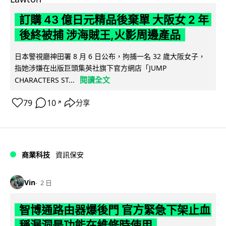
訂購 43 億日元精品後棄單 大阪女 2 年
後終被捕 涉海賊王,火影周邊產品
日本警視廳神田署 8 月 6 日公布，拘捕一名 32 歲大阪女子，
指她涉嫌在出版巨頭集英社旗下官方網店「JUMP
閱讀全文
CHARACTERS ST...
79
10
分享
↗
商業科技
資訊保安
Vin
2 日
智博通路由器爆後門 官方緊急下架止血
稱漏洞是功能在維修時使用