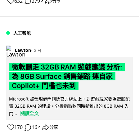
632
279
分享
↗
人工智能
Lawton
2 日
微軟刪走 32GB RAM 遊戲建議 分析:
為 8GB Surface 銷售鋪路 連自家
Copilot+ 門檻也未到
Microsoft 被發現靜靜刪除官方網站上，對遊戲玩家要為電腦配
置 32GB RAM 的建議。分析指微軟同時新推出的 8GB RAM 入
閱讀全文
門...
170
16
分享
↗