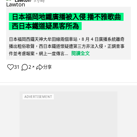
Lawton
5 小時
日本福岡地鐵廣播被入侵 播不雅歌曲
西日本鐵道疑黑客所為
日本福岡西鐵天神大牟田線兩個車站，8 月 4 日廣播系統離奇
播出粗俗歌聲，西日本鐵道懷疑遭第三方非法入侵，正調查事
閱讀全文
件並考慮報案。網上一度傳言...
31
2
分享
↗
ADVERTISEMENT