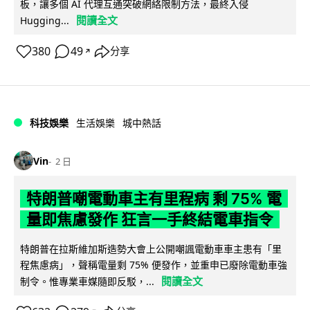
板，讓多個 AI 代理互通突破網絡限制方法，最終入侵
閱讀全文
Hugging...
380
49
分享
↗
科技娛樂
生活娛樂
城中熱話
Vin
2 日
特朗普嘲電動車主有里程病 剩 75% 電
量即焦慮發作 狂言一手終結電車指令
特朗普在拉斯維加斯造勢大會上公開嘲諷電動車車主患有「里
程焦慮病」，聲稱電量剩 75% 便發作，並重申已廢除電動車強
閱讀全文
制令。惟專業車媒隨即反駁，...