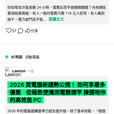
你信唔信冷氣長開 24 小時，電費反而平過開開關關？內地網民
實測結果兩極，有人一個月電費只需 118 元人民幣，有人飆到
閱讀全文
過千。電力部門話不能...
37
分享
3C科技
流動電腦
Lawton
1 日
2026 買電腦新趨勢公開！ 如何享最多
優惠 從極致便攜到電競標竿 揀選啱你
的高效能 PC
2026 年的電腦選購基準已經全面升級。除了基本效能，「極致