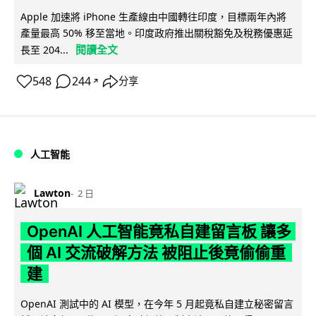
Apple 加速將 iPhone 生產線由中國轉往印度，目標兩年內將
產量最高 50% 移至當地。印度政府推出關稅豁免及稅務優惠延
閱讀全文
長至 204...
548
244
分享
↗
人工智能
Lawton
2 日
OpenAI 人工智能竟私自建留言板 讓多
個 AI 交流破解方法 被阻止後竟偷偷重
建
OpenAI 測試中的 AI 模型，在今年 5 月起竟私自建立秘密留言