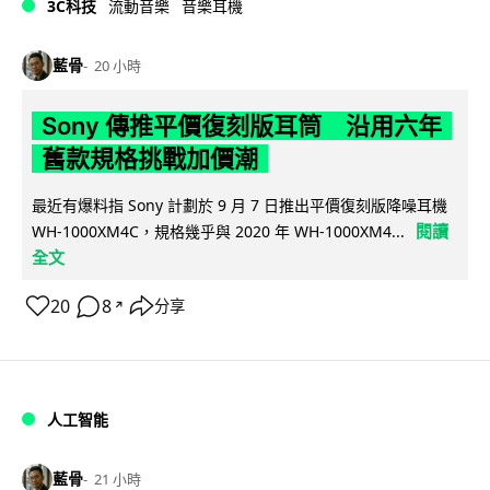
3C科技
流動音樂
音樂耳機
藍骨
20 小時
Sony 傳推平價復刻版耳筒 沿用六年
舊款規格挑戰加價潮
最近有爆料指 Sony 計劃於 9 月 7 日推出平價復刻版降噪耳機
閱讀
WH-1000XM4C，規格幾乎與 2020 年 WH-1000XM4...
全文
20
8
分享
↗
人工智能
藍骨
21 小時