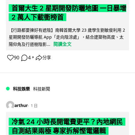
首爾大生 2 星期開發防曬地圖 一日暴增
2 萬人下載衝榜首
【行路都要揀好有遮陰】南韓首爾大學 23 歲學生劉敏俊利用 2
星期開發防曬導航 App「走向陰涼處」，結合建築物高度、太
閱讀全文
陽仰角及行道樹陰影...
90
4
分享
↗
科技娛樂
科技新聞
arthur
1 日
冷氣 24 小時長開電費更平？內地網民
自測結果兩極 專家拆解慳電邏輯