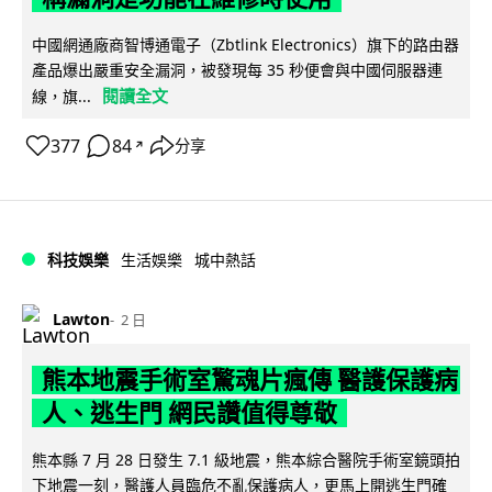
中國網通廠商智博通電子（Zbtlink Electronics）旗下的路由器
產品爆出嚴重安全漏洞，被發現每 35 秒便會與中國伺服器連
閱讀全文
線，旗...
377
84
分享
↗
科技娛樂
生活娛樂
城中熱話
Lawton
2 日
熊本地震手術室驚魂片瘋傳 醫護保護病
人、逃生門 網民讚值得尊敬
熊本縣 7 月 28 日發生 7.1 級地震，熊本綜合醫院手術室鏡頭拍
下地震一刻，醫護人員臨危不亂保護病人，更馬上開逃生門確