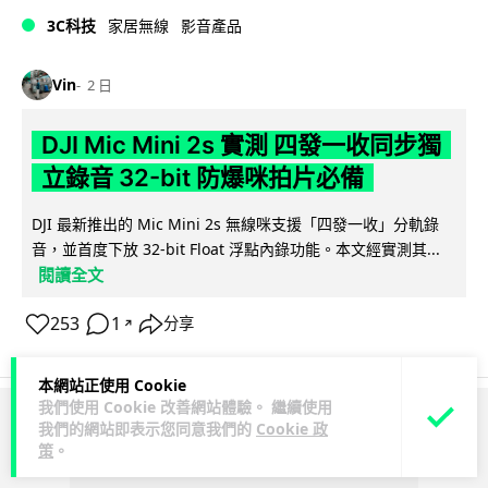
3C科技
家居無線
影音產品
Vin
2 日
DJI Mic Mini 2s 實測 四發一收同步獨
立錄音 32-bit 防爆咪拍片必備
DJI 最新推出的 Mic Mini 2s 無線咪支援「四發一收」分軌錄
音，並首度下放 32-bit Float 浮點內錄功能。本文經實測其...
閱讀全文
253
1
分享
↗
本網站正使用 Cookie
我們使用 Cookie 改善網站體驗。 繼續使用
我們的網站即表示您同意我們的
Cookie 政
ADVERTISEMENT
策
。