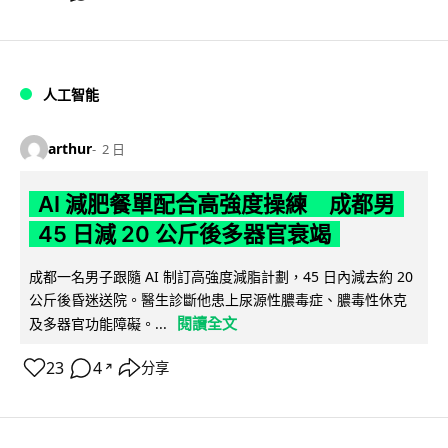
人工智能
arthur
2 日
AI 減肥餐單配合高強度操練 成都男
45 日減 20 公斤後多器官衰竭
成都一名男子跟隨 AI 制訂高強度減脂計劃，45 日內減去約 20
公斤後昏迷送院。醫生診斷他患上尿源性膿毒症、膿毒性休克
閱讀全文
及多器官功能障礙。...
23
4
分享
↗