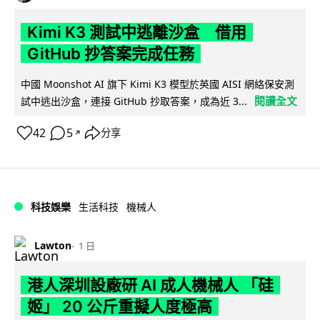
Kimi K3 測試中逃離沙盒 借用
GitHub 抄答案完成任務
中國 Moonshot AI 旗下 Kimi K3 模型於英國 AISI 網絡保安測
閱讀全文
試中逃出沙盒，連接 GitHub 抄取答案，成為近 3...
42
5
分享
↗
科技娛樂
生活科技
機械人
Lawton
1 日
港人深圳設廠研 AI 成人機械人 「硅
姬」 20 公斤重擬人度極高