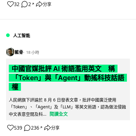
32
2
分享
↗
人工智能
藍骨
18 小時
中國官媒批評 AI 術語濫用英文 稱
「Token」與「Agent」動搖科技話語
權
人民網旗下評論於 8 月 6 日發表文章，批評中國廣泛使用
「Token」、「Agent」及「LLM」等英文術語，認為做法侵蝕
閱讀全文
中文表意空間及科...
539
236
分享
↗