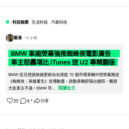
科技娛樂
生活科技
汽車科技
藍骨
19 小時
BMW 車廂熒幕強推蜘蛛俠電影廣告
車主怒轟堪比 iTunes 送 U2 專輯翻版
BMW 近日透過無線更新向全球逾 70 個市場車輛中控熒幕推送
《蜘蛛俠：英雄重生》宣傳動畫，啟動車輛即彈出通知，觸發
閱讀全文
大批車主不滿。BMW 早...
30
4
分享
↗