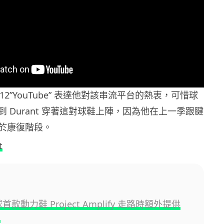
 KD12”YouTube” 表達他對該串流平台的熱衷，可惜球
 Durant 穿著這對球鞋上陣，因為他在上一季跟腱
於康復階段。
t
球首款動力鞋 Project Amplify 走路時額外提供
力