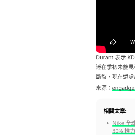
Durant 表示
迷在季初未能見到
斷裂，現在還處
來源：
engadge
相關文章:
Nike 全
30% 推