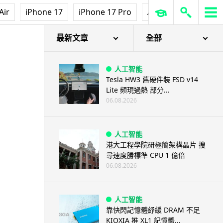
Air
iPhone 17
iPhone 17 Pro
AirPods Pro 3
Ap
最新文章
全部
人工智能
Tesla HW3 舊硬件裝 FSD v14
Lite 頻現過熱 部分...
06.08.2026
人工智能
港大工程學院研極簡架構晶片 搜
尋速度勝標準 CPU 1 億倍
06.08.2026
人工智能
靠快閃記憶體紓緩 DRAM 不足
KIOXIA 推 XL1 記憶體...