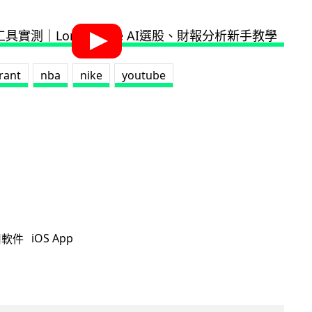
rant
nba
nike
youtube
iOS App
用軟件