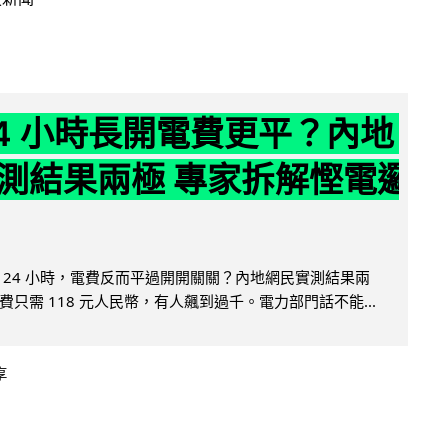
24 小時長開電費更平？內地
測結果兩極 專家拆解慳電邏
 24 小時，電費反而平過開開關關？內地網民實測結果兩
只需 118 元人民幣，有人飆到過千。電力部門話不能...
享