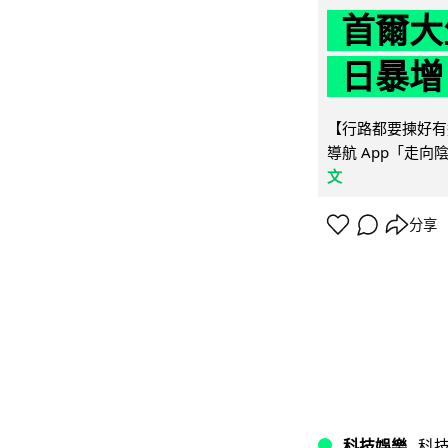
首爾大
日暴增
【行路都要揀好有遮
導航 App「走向
文
分享
科技娛樂
科