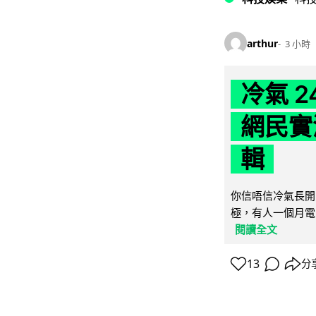
arthur
3 小時
冷氣 
網民實
輯
你信唔信冷氣長開
極，有人一個月電費
閱讀全文
13
分