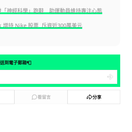
 開發「神經科學」跑鞋 助運動員維持專注心態
ok 增持 Nike 股票 斥資近300萬美元
📮
送到電子郵箱
看留言
分享