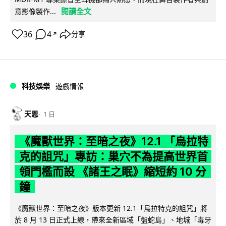
閱讀全文
意影像製作...
36
4
分享
↗
科技娛樂
遊戲情報
天恩
1 日
《魔獸世界：至暗之夜》12.1 「烏拉特
克的詛咒」專訪：巢穴不為提高世界首
領門檻而設 《諸王之眠》縮短約 10 分
鐘
《魔獸世界：至暗之夜》版本更新 12.1「烏拉特克的詛咒」將
於 8 月 13 日正式上線，帶來全新區域「盤蛇島」、地城「毒牙