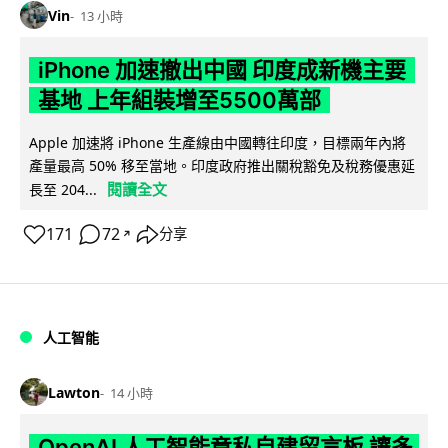
Vin
13 小時
iPhone 加速撤出中國 印度成新機主要
基地 上年組裝增至5500萬部
Apple 加速將 iPhone 生產線由中國轉往印度，目標兩年內將
產量最高 50% 移至當地。印度政府推出關稅豁免及稅務優惠延
閱讀全文
長至 204...
171
72
分享
↗
人工智能
Lawton
14 小時
OpenAI 人工智能竟私自建留言板 讓多