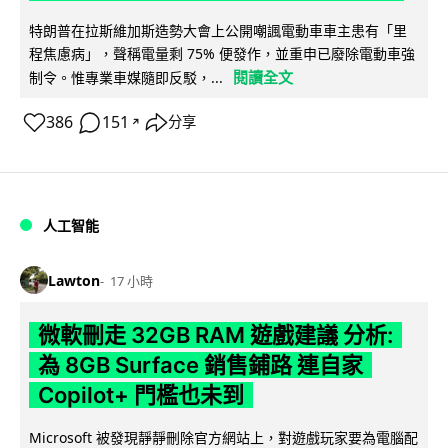
特朗普在拉斯維加斯造勢大會上公開嘲諷電動車車主患有「里
程焦慮病」，聲稱電量剩 75% 便發作，並重申已廢除電動車強
閱讀全文
制令。惟專業車媒隨即反駁，...
386
151
分享
↗
人工智能
Lawton
17 小時
微軟刪走 32GB RAM 遊戲建議 分析:
為 8GB Surface 銷售鋪路 連自家
Copilot+ 門檻也未到
Microsoft 被發現靜靜刪除官方網站上，對遊戲玩家要為電腦配