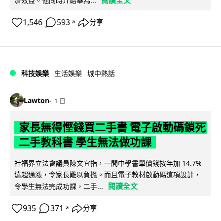
濟效益。他同時介紹華為...
1,546
593
分享
↗
科技娛樂
生活娛樂
城中熱話
Lawton
1 日
家長無得慳錢買二手書 電子啟動碼鎖死
二手教科書 學生無法做功課
社福界立法會議員陳文宜指，一間中學書單價錢按年加 14.7%
遠超通漲，令家長難以負擔。而且電子教材啟動碼這項設計，
閱讀全文
令學生無法完成功課，二手...
935
371
分享
↗