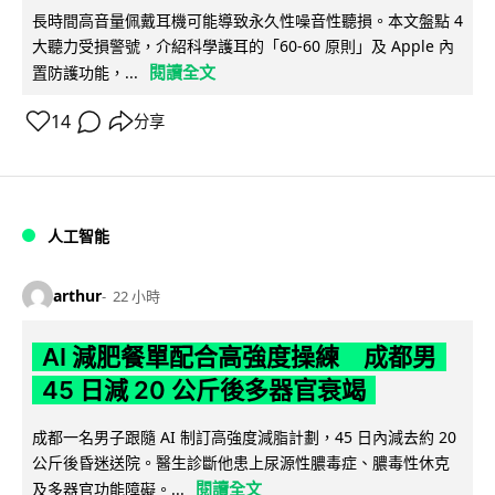
長時間高音量佩戴耳機可能導致永久性噪音性聽損。本文盤點 4
大聽力受損警號，介紹科學護耳的「60-60 原則」及 Apple 內
閱讀全文
置防護功能，...
14
分享
人工智能
arthur
22 小時
AI 減肥餐單配合高強度操練 成都男
45 日減 20 公斤後多器官衰竭
成都一名男子跟隨 AI 制訂高強度減脂計劃，45 日內減去約 20
公斤後昏迷送院。醫生診斷他患上尿源性膿毒症、膿毒性休克
閱讀全文
及多器官功能障礙。...