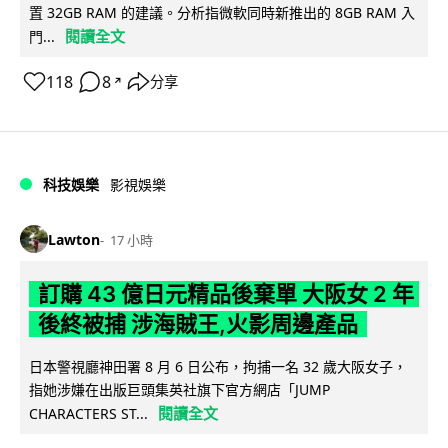
置 32GB RAM 的建議。分析指微軟同時新推出的 8GB RAM 入
閱讀全文
門...
118
8
分享
↗
科技娛樂
影視娛樂
Lawton
17 小時
訂購 43 億日元精品後棄單 大阪女 2 年
後終被捕 涉海賊王,火影周邊產品
日本警視廳神田署 8 月 6 日公布，拘捕一名 32 歲大阪女子，
指她涉嫌在出版巨頭集英社旗下官方網店「JUMP
閱讀全文
CHARACTERS ST...