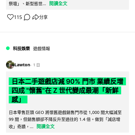
閱讀全文
祭壇」、新型態世...
115
分享
科技娛樂
遊戲情報
Lawton
1 日
日本二手遊戲店減 90% 門市 業績反增
四成 "懷舊"在 Z 世代變成最潮「新鮮
感」
日本零售巨頭 GEO 將懷舊遊戲銷售門市從 1,000 間大幅減至
99 間，但銷售額卻不降反升至過往的 1.4 倍。做到「減店增
閱讀全文
收」奇蹟，...