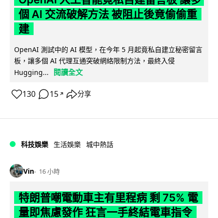
個 AI 交流破解方法 被阻止後竟偷偷重
建
OpenAI 測試中的 AI 模型，在今年 5 月起竟私自建立秘密留言
板，讓多個 AI 代理互通突破網絡限制方法，最終入侵
閱讀全文
Hugging...
130
15
分享
↗
科技娛樂
生活娛樂
城中熱話
Vin
16 小時
特朗普嘲電動車主有里程病 剩 75% 電
量即焦慮發作 狂言一手終結電車指令