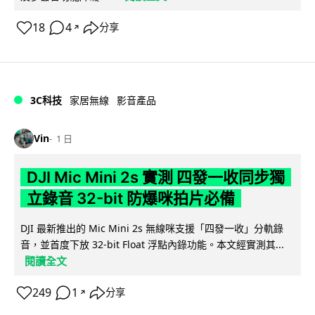
18
4
分享
↗
3C科技
家居無線
影音產品
Vin
1 日
DJI Mic Mini 2s 實測 四發一收同步獨
立錄音 32-bit 防爆咪拍片必備
DJI 最新推出的 Mic Mini 2s 無線咪支援「四發一收」分軌錄
音，並首度下放 32-bit Float 浮點內錄功能。本文經實測其...
閱讀全文
249
1
分享
↗