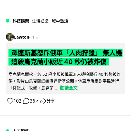
科技娛樂
生活娛樂
城中熱話
Lawton
1 日
澤連斯基怒斥俄軍「人肉狩獵」 無人機
追殺烏克蘭小販近 40 秒仍被炸傷
烏克蘭克爾松一名 52 歲小販被俄軍無人機追擊近 40 秒後被炸
傷，影片由烏克蘭總統澤連斯基公開。他直斥俄軍對平民進行
閱讀全文
「狩獵式」攻擊，烏克蘭...
102
36
分享
↗