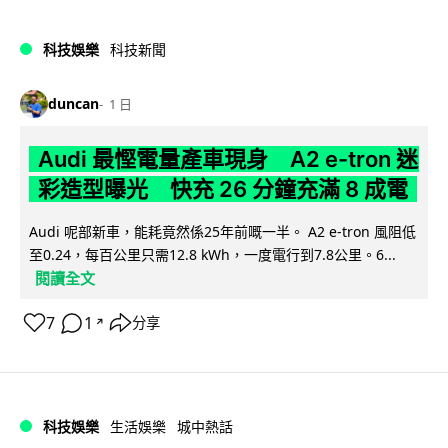
科技娛樂
科技新聞
duncan
1 日
Audi 最慳電量產車現身 A2 e-tron 迷
彩造型曝光 快充 26 分鐘充滿 8 成電
Audi 呢部新車，能耗竟然係25年前嘅一半。 A2 e-tron 風阻低
至0.24，每百公里只需12.8 kWh，一度電行到7.8公里。6...
閱讀全文
7
1
分享
↗
科技娛樂
生活娛樂
城中熱話