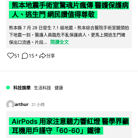
熊本地震手術室驚魂片瘋傳 醫護保護病
人、逃生門 網民讚值得尊敬
熊本縣 7 月 28 日發生 7.1 級地震，熊本綜合醫院手術室鏡頭拍
下地震一刻，醫護人員臨危不亂保護病人，更馬上開逃生門確
閱讀全文
保出口流通。片段...
51
15
分享
↗
科技娛樂
生活科技
健康
arthur
21 小時
AirPods 用家注意聽力響紅燈 醫學界籲
耳機用戶謹守「60-60」鐵律