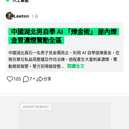
人工智能
Lawton
1 日
中國湖北男自學 AI 「煉金術」 屋內煉
金冒濃煙驚動全區
中國湖北黃石一名男子見金價高企，利用 AI 自學提煉黃金，在
租住單位私設高壓爐及作坊冶煉，過程產生大量刺鼻濃煙，驚
閱讀全文
動鄰居報警。警方到場揭發整...
105
7
分享
↗
ADVERTISEMENT