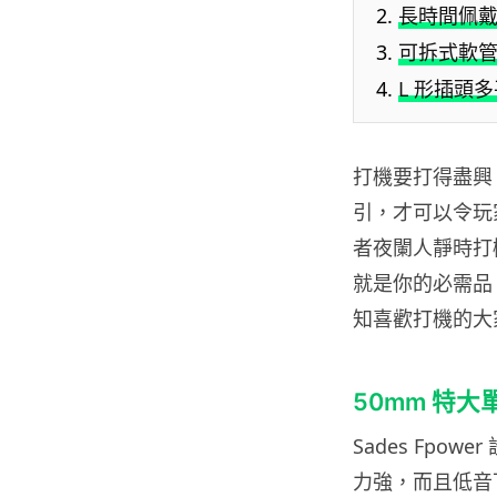
長時間佩
可拆式軟
L 形插頭
打機要打得盡興
引，才可以令玩
者夜闌人靜時打
就是你的必需品。
知喜歡打機的大
50mm 特
Sades Fpo
力強，而且低音