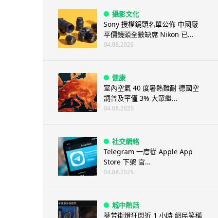
攝影文化
Sony 授權鏡頭名單公佈 中國廠
平價鏡頭全數缺席 Nikon 已...
04.08.2026
健康
室內空氣 40 度暑熱難耐 德國空
調普及率僅 3% 大眾繼...
04.08.2026
社交網絡
Telegram 一度從 Apple App
Store 下架 官...
04.08.2026
城中熱話
葵芳街燈狂閃近 1 小時 網民笑稱