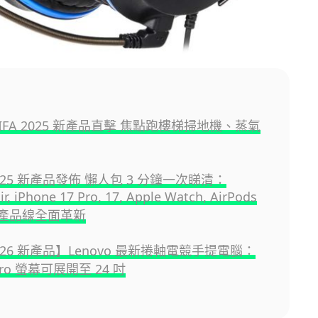
e IFA 2025 新產品直擊 焦點跑樓梯掃地機、蒸氣
 2025 新產品發佈 懶人包 3 分鐘一次睇清：
ir, iPhone 17 Pro, 17, Apple Watch, AirPods
四大產品線全面革新
2026 新產品】Lenovo 最新捲軸電競手提電腦：
 Pro 螢幕可展開至 24 吋