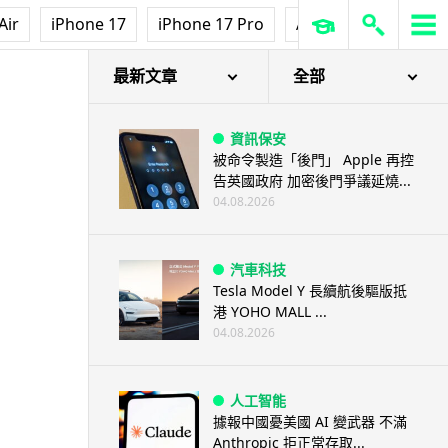
Air
iPhone 17
iPhone 17 Pro
AirPods Pro 3
Ap
最新文章
全部
資訊保安
被命令製造「後門」 Apple 再控
告英國政府 加密後門爭議延燒...
04.08.2026
汽車科技
Tesla Model Y 長續航後驅版抵
港 YOHO MALL ...
04.08.2026
人工智能
據報中國憂美國 AI 變武器 不滿
Anthropic 拒正常存取...