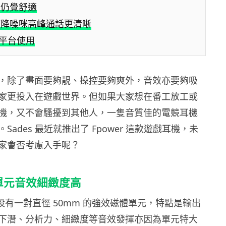
戴仍覺舒適
管降噪咪高峰通話更清晰
多平台使用
，除了畫面要夠靚、操控要夠爽外，音效亦要夠吸
家更投入在遊戲世界。但如果大家想在番工放工或
機，又不會騷擾到其他人，一隻音質佳的電競耳機
Sades 最近就推出了 Fpower 這款遊戲耳機，未
家會否考慮入手呢？
大單元音效細緻度高
wer 設有一對直徑 50mm 的強效磁體單元，特點是輸出
下潛、分析力、細緻度等音效發揮亦因為單元特大