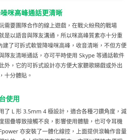
降噪咪高峰通話更清晰
玩需要團隊合作的線上遊戲，在戰火紛飛的戰場
就是以語音與隊友溝通，所以咪高峰質素亦十分重
 就內建了可拆式軟管降噪咪高峰，收音清晰，不但方便
隊友清晰通話，亦可平時使用 Skype 等通話軟件
此外，它的可拆式設計亦方便大家聽歌睇戲或外出
，十分體貼。
平台使用
了 L 形 3.5mm 4 極設計，適合各種刁鑽角度，減
度摺疊導致接觸不良，影響使用體驗，也可令耳機
power 亦安裝了一體化線控，上面提供滾輪作音量