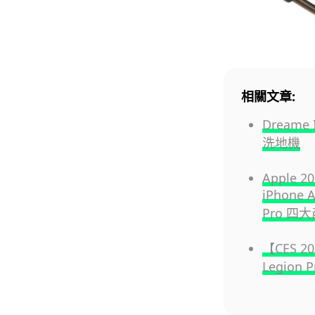
相關文章:
Dream
洗地機
Apple
iPhone A
Pro 
【CES 
Legion