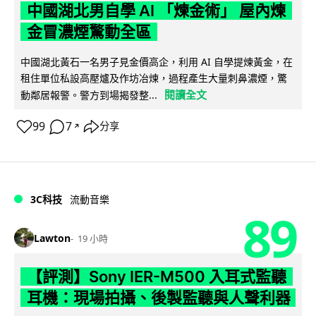
中國湖北男自學 AI 「煉金術」 屋內煉
金冒濃煙驚動全區
中國湖北黃石一名男子見金價高企，利用 AI 自學提煉黃金，在
租住單位私設高壓爐及作坊冶煉，過程產生大量刺鼻濃煙，驚
閱讀全文
動鄰居報警。警方到場揭發整...
99
7
分享
↗
3C科技
流動音樂
89
Lawton
19 小時
【評測】Sony IER-M500 入耳式監聽
耳機：現場拍攝、後製監聽與人聲利器