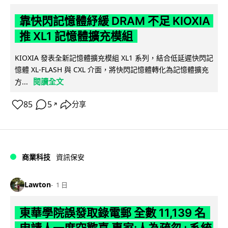
靠快閃記憶體紓緩 DRAM 不足 KIOXIA
推 XL1 記憶體擴充模組
KIOXIA 發表全新記憶體擴充模組 XL1 系列，結合低延遲快閃記
憶體 XL-FLASH 與 CXL 介面，將快閃記憶體轉化為記憶體擴充
閱讀全文
方...
85
5
分享
↗
商業科技
資訊保安
Lawton
1 日
東華學院誤發取錄電郵 全數 11,139 名
申請人一度空歡喜 專家:人為疏忽+系統