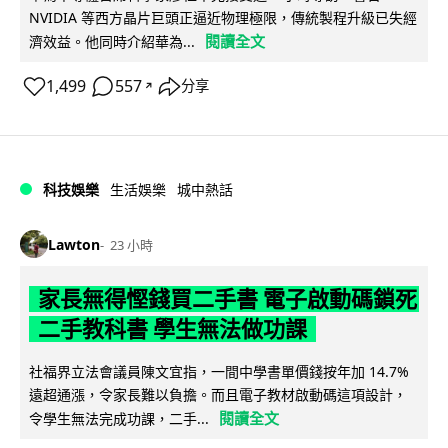
NVIDIA 等西方晶片巨頭正逼近物理極限，傳統製程升級已失經
閱讀全文
濟效益。他同時介紹華為...
1,499
557
分享
↗
科技娛樂
生活娛樂
城中熱話
Lawton
23 小時
家長無得慳錢買二手書 電子啟動碼鎖死
二手教科書 學生無法做功課
社福界立法會議員陳文宜指，一間中學書單價錢按年加 14.7%
遠超通漲，令家長難以負擔。而且電子教材啟動碼這項設計，
閱讀全文
令學生無法完成功課，二手...