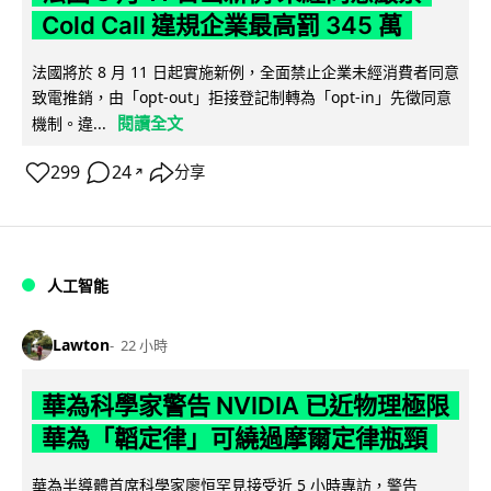
Cold Call 違規企業最高罰 345 萬
法國將於 8 月 11 日起實施新例，全面禁止企業未經消費者同意
致電推銷，由「opt-out」拒接登記制轉為「opt-in」先徵同意
閱讀全文
機制。違...
299
24
分享
↗
人工智能
Lawton
22 小時
華為科學家警告 NVIDIA 已近物理極限
華為「韜定律」可繞過摩爾定律瓶頸
華為半導體首席科學家廖恒罕見接受近 5 小時專訪，警告