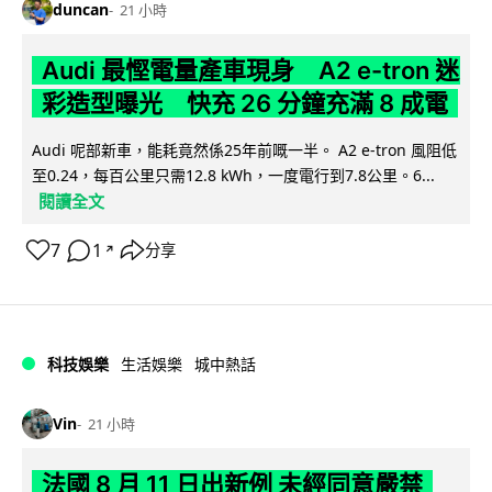
duncan
21 小時
Audi 最慳電量產車現身 A2 e-tron 迷
彩造型曝光 快充 26 分鐘充滿 8 成電
Audi 呢部新車，能耗竟然係25年前嘅一半。 A2 e-tron 風阻低
至0.24，每百公里只需12.8 kWh，一度電行到7.8公里。6...
閱讀全文
7
1
分享
↗
科技娛樂
生活娛樂
城中熱話
Vin
21 小時
法國 8 月 11 日出新例 未經同意嚴禁