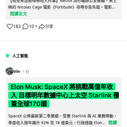
【唔見未加密母帶咁大件事】Netflix 洛杉磯辦公室被竊，未上
映的 Nicolas Cage 電影《Fortitude》母帶亦告失蹤。電影...
閱讀全文
183
10
分享
↗
人工智能
Vin
1 日
Elon Musk: SpaceX 將挑戰萬億年收
入 目標明年數據中心上太空 Starlink 覆
蓋全球170國
SpaceX 公佈最新第二季業績，受惠 Starlink 與 AI 業務帶動，
閱讀
季度收入按年飆升 92% 至 78 億美元。行政總裁 Elon...