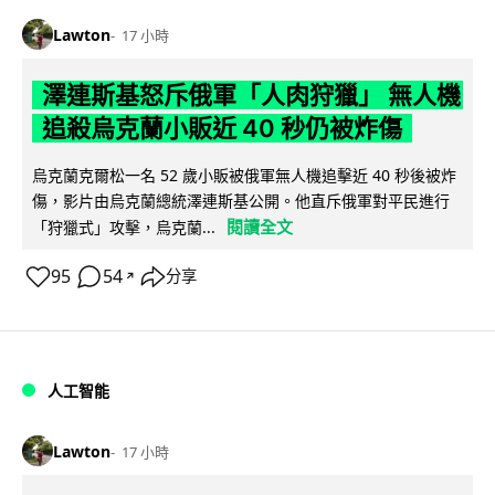
Lawton
17 小時
澤連斯基怒斥俄軍「人肉狩獵」 無人機
追殺烏克蘭小販近 40 秒仍被炸傷
烏克蘭克爾松一名 52 歲小販被俄軍無人機追擊近 40 秒後被炸
傷，影片由烏克蘭總統澤連斯基公開。他直斥俄軍對平民進行
閱讀全文
「狩獵式」攻擊，烏克蘭...
95
54
分享
↗
人工智能
Lawton
17 小時