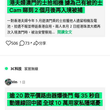
港夫婦澳門的士拾相機 據為己有被的士
Cam 睇到 2 個月後再入境被捕
一對香港夫婦今年 5 月遊澳門乘的士拾獲他人遺留相機及電
池，拾遺不報並帶返香港自用。兩人本月 2 日經港珠澳大橋再
閱讀全文
次入境澳門時，被治安警察局...
506
73
分享
↗
3C科技
家居無線
Vin
1 日
逾 20 款平價路由器爆後門 每 35 秒自
動連線回中國 全球 10 萬用家私隱堪憂