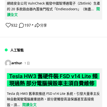
網絡安全公司 VulnCheck 揭發中國智博通電子（Zbtlink）生產
閱
的 20 多款路由器內置後門程式「Endlessdoors」（無盡...
讀全文
932
197
分享
↗
人工智能
arthur
1 日
Tesla HW3 舊硬件裝 FSD v14 Lite 頻
現過熱 部分電腦損毀車主須自費維修
Tesla 向 HW3 舊車款推送 FSD v14 Lite 系統，引發大量車主反
映自動駕駛電腦嚴重過熱，部分更觸發高溫保護甚至直接燒
閱讀全文
毀，須...