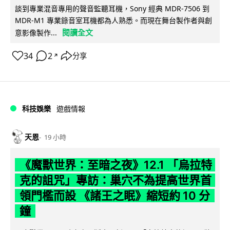
談到專業混音專用的聲音監聽耳機，Sony 經典 MDR-7506 到
MDR-M1 專業錄音室耳機都為人熟悉。而現在舞台製作者與創
閱讀全文
意影像製作...
34
2
分享
↗
科技娛樂
遊戲情報
天恩
19 小時
《魔獸世界：至暗之夜》12.1 「烏拉特
克的詛咒」專訪：巢穴不為提高世界首
領門檻而設 《諸王之眠》縮短約 10 分
鐘