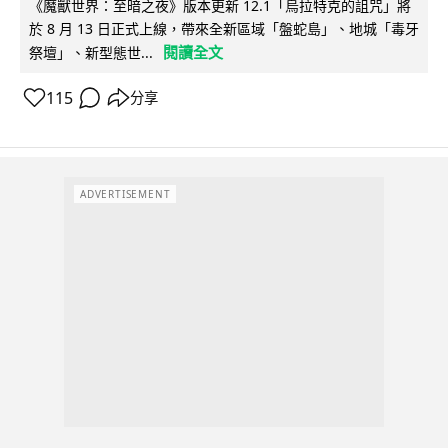
《魔獸世界：至暗之夜》版本更新 12.1「烏拉特克的詛咒」將
於 8 月 13 日正式上線，帶來全新區域「盤蛇島」、地城「毒牙
閱讀全文
祭壇」、新型態世...
115
分享
ADVERTISEMENT