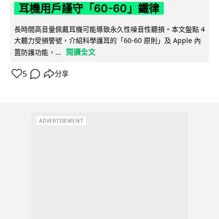
耳機用戶謹守「60-60」鐵律
長時間高音量佩戴耳機可能導致永久性噪音性聽損。本文盤點 4
大聽力受損警號，介紹科學護耳的「60-60 原則」及 Apple 內
閱讀全文
置防護功能，...
5
分享
ADVERTISEMENT