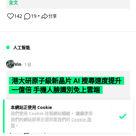
全文
142
19
分享
↗
人工智能
Vin
1 日
港大研原子級新晶片 AI 搜尋速度提升
一億倍 手機人臉識別免上雲端
香港大學團隊成功研發原子級厚度的「模擬存內搜尋」晶片，
本網站正使用 Cookie
比傳統 CPU 搜尋速度快約 1 億倍，延遲低至 36 皮秒（即
我們使用 Cookie 改善網站體驗。 繼續使用
閱讀全文
0.00000000...
我們的網站即表示您同意我們的
Cookie 政
策
。
381
86
分享
↗