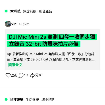
3C科技
家居無線
影音產品
Vin
16 小時
DJI Mic Mini 2s 實測 四發一收同步獨
立錄音 32-bit 防爆咪拍片必備
DJI 最新推出的 Mic Mini 2s 無線咪支援「四發一收」分軌錄
音，並首度下放 32-bit Float 浮點內錄功能。本文經實測其...
閱讀全文
256
1
分享
↗
科技娛樂
生活娛樂
城中熱話