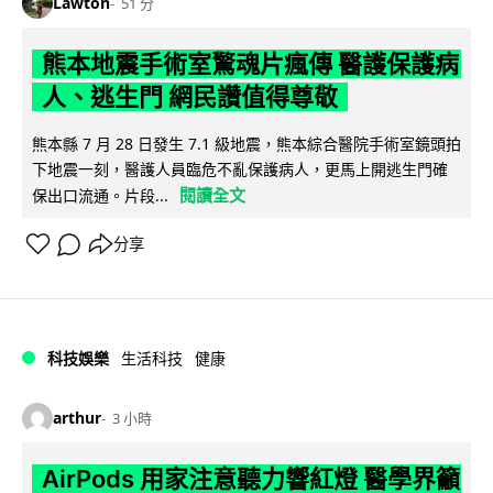
Lawton
51 分
熊本地震手術室驚魂片瘋傳 醫護保護病
人、逃生門 網民讚值得尊敬
熊本縣 7 月 28 日發生 7.1 級地震，熊本綜合醫院手術室鏡頭拍
下地震一刻，醫護人員臨危不亂保護病人，更馬上開逃生門確
閱讀全文
保出口流通。片段...
分享
科技娛樂
生活科技
健康
arthur
3 小時
AirPods 用家注意聽力響紅燈 醫學界籲