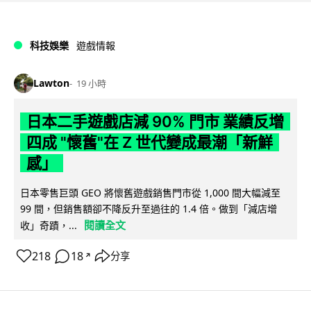
科技娛樂
遊戲情報
Lawton
19 小時
日本二手遊戲店減 90% 門市 業績反增
四成 "懷舊"在 Z 世代變成最潮「新鮮
感」
日本零售巨頭 GEO 將懷舊遊戲銷售門市從 1,000 間大幅減至
99 間，但銷售額卻不降反升至過往的 1.4 倍。做到「減店增
閱讀全文
收」奇蹟，...
218
18
分享
↗