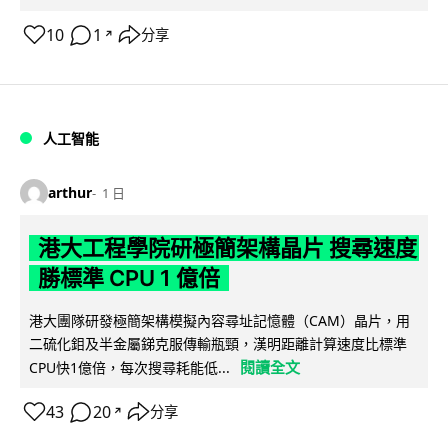
10
1
分享
↗
人工智能
arthur
1 日
港大工程學院研極簡架構晶片 搜尋速度
勝標準 CPU 1 億倍
港大團隊研發極簡架構模擬內容尋址記憶體（CAM）晶片，用
二硫化鉬及半金屬銻克服傳輸瓶頸，漢明距離計算速度比標準
閱讀全文
CPU快1億倍，每次搜尋耗能低...
43
20
分享
↗