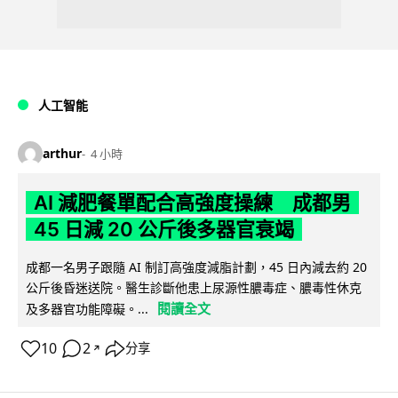
人工智能
arthur
4 小時
AI 減肥餐單配合高強度操練 成都男
45 日減 20 公斤後多器官衰竭
成都一名男子跟隨 AI 制訂高強度減脂計劃，45 日內減去約 20
公斤後昏迷送院。醫生診斷他患上尿源性膿毒症、膿毒性休克
閱讀全文
及多器官功能障礙。...
10
2
分享
↗