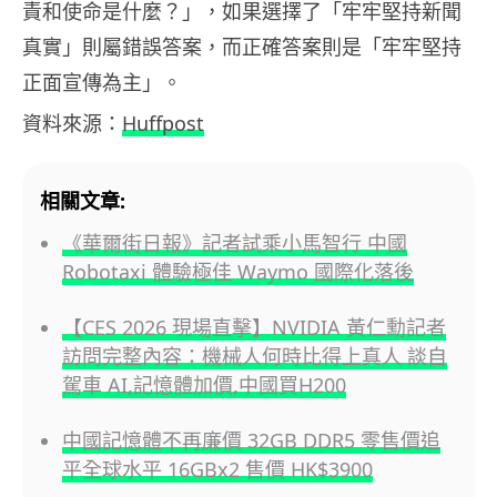
責和使命是什麼？」，如果選擇了「牢牢堅持新聞
真實」則屬錯誤答案，而正確答案則是「牢牢堅持
正面宣傳為主」。
資料來源：
Huffpost
相關文章:
《華爾街日報》記者試乘小馬智行 中國
Robotaxi 體驗極佳 Waymo 國際化落後
【CES 2026 現場直擊】NVIDIA 黃仁勳記者
訪問完整內容：機械人何時比得上真人 談自
駕車 AI,記憶體加價,中國買H200
中國記憶體不再廉價 32GB DDR5 零售價追
平全球水平 16GBx2 售價 HK$3900