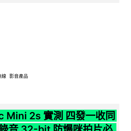
無線
影音產品
ic Mini 2s 實測 四發一收同
音 32-bit 防爆咪拍片必