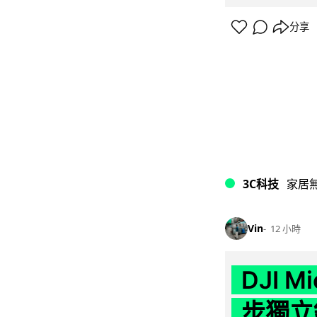
分享
3C科技
家居
Vin
12 小時
DJI M
步獨立錄