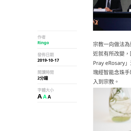
作者
Ringo
宗教一向做法為
近就有所改變，因
發佈日期
2019-10-17
Pray eRo
瑰經智能念珠手
閱讀時間
2分鐘
入到宗教。
字體大小
A
A
A