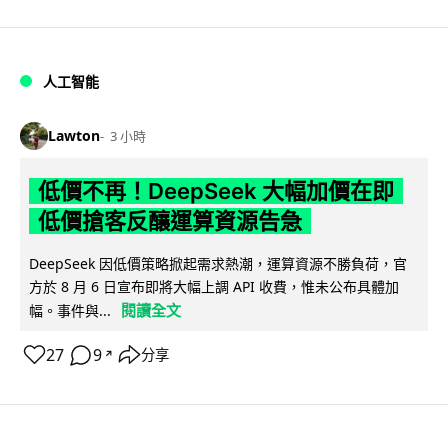
人工智能
Lawton
3 小時
低價不再！DeepSeek 大幅加價在即
低價搶客反釀運算資源告急
DeepSeek 因低價策略掀起需求熱潮，運算資源不勝負荷，官
方於 8 月 6 日宣布即將大幅上調 API 收費，惟未公布具體加
閱讀全文
幅。事件與...
27
9
分享
↗