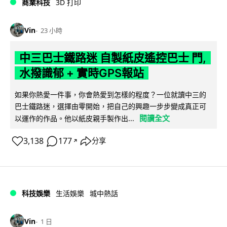
商業科技
3D 打印
Vin
23 小時
中三巴士鐵路迷 自製紙皮遙控巴士 門,
水撥識郁 + 實時GPS報站
如果你熱愛一件事，你會熱愛到怎樣的程度？一位就讀中三的
巴士鐵路迷，選擇由零開始，把自己的興趣一步步變成真正可
閱讀全文
以運作的作品。他以紙皮親手製作出...
3,138
177
分享
↗
科技娛樂
生活娛樂
城中熱話
Vin
1 日