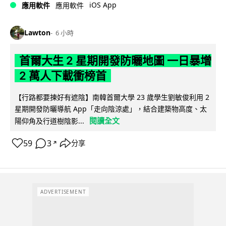
iOS App
應用軟件
應用軟件
Lawton
6 小時
首爾大生 2 星期開發防曬地圖 一日暴增
2 萬人下載衝榜首
【行路都要揀好有遮陰】南韓首爾大學 23 歲學生劉敏俊利用 2
星期開發防曬導航 App「走向陰涼處」，結合建築物高度、太
閱讀全文
陽仰角及行道樹陰影...
59
3
分享
↗
ADVERTISEMENT