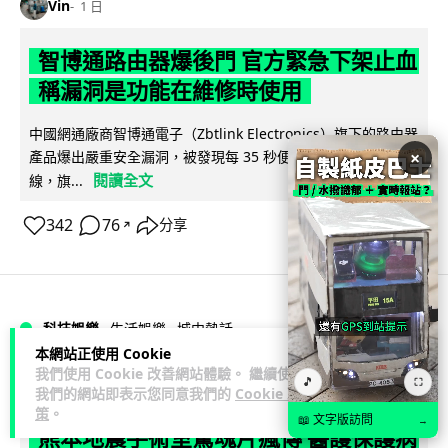
Vin
1 日
智博通路由器爆後門 官方緊急下架止血
稱漏洞是功能在維修時使用
中國網通廠商智博通電子（Zbtlink Electronics）旗下的路由器
×
產品爆出嚴重安全漏洞，被發現每 35 秒便會與中國伺服器連
閱讀全文
線，旗...
342
76
分享
↗
科技娛樂
生活娛樂
城中熱話
本網站正使用 Cookie
我們使用 Cookie 改善網站體驗。 繼續使用
🎵
Lawton
1 日
⛶
我們的網站即表示您同意我們的
Cookie 政
策
。
📖 文字版訪問
→
熊本地震手術室驚魂片瘋傳 醫護保護病