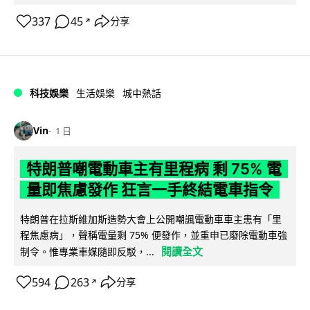
337
45
分享
↗
科技娛樂
生活娛樂
城中熱話
Vin
1 日
特朗普嘲電動車主有里程病 剩 75% 電
量即焦慮發作 狂言一手終結電車指令
特朗普在拉斯維加斯造勢大會上公開嘲諷電動車車主患有「里
程焦慮病」，聲稱電量剩 75% 便發作，並重申已廢除電動車強
閱讀全文
制令。惟專業車媒隨即反駁，...
594
263
分享
↗