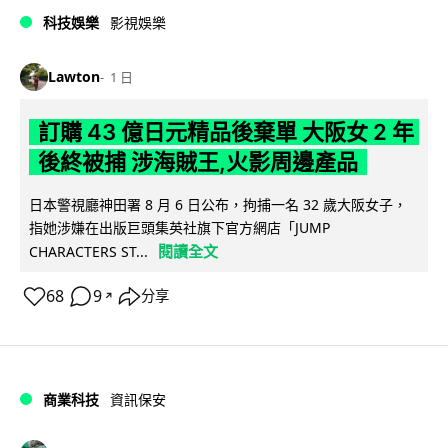
科技娛樂
影視娛樂
Lawton
1 日
訂購 43 億日元精品後棄單 大阪女 2 年
後終被捕 涉海賊王,火影周邊產品
日本警視廳神田署 8 月 6 日公布，拘捕一名 32 歲大阪女子，
指她涉嫌在出版巨頭集英社旗下官方網店「JUMP
閱讀全文
CHARACTERS ST...
68
9
分享
↗
商業科技
資訊保安