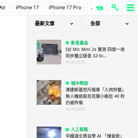
Air
iPhone 17
iPhone 17 Pro
AirPods Pro 3
Ap
最新文章
全部
影音產品
DJI Mic Mini 2s 實測 四發一收
同步獨立錄音 32-bi...
06.08.2026
城中熱話
澤連斯基怒斥俄軍「人肉狩獵」
無人機追殺烏克蘭小販近 40 秒
仍被炸傷
06.08.2026
人工智能
中國湖北男自學 AI 「煉金術」