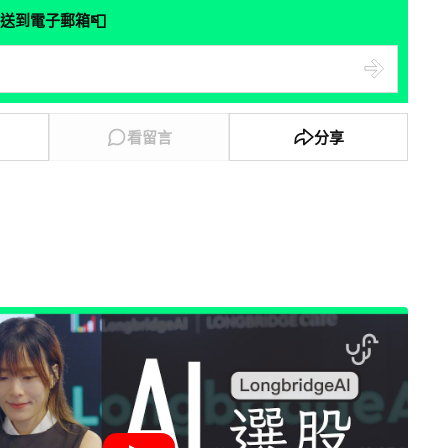
📮
送到電子郵箱
看留言
分享