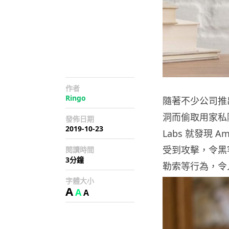
作者
Ringo
隨著不少公司推
洞而偷取用家私隱。
發佈日期
2019-10-23
Labs 就發現 A
受到攻擊，令黑
閱讀時間
3分鐘
勒索等行為，令
字體大小
A
A
A