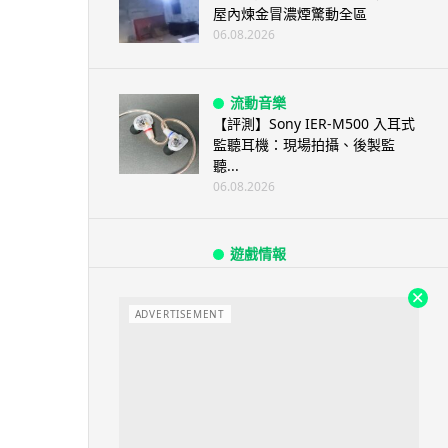
屋內煉金冒濃煙驚動全區
06.08.2026
流動音樂
【評測】Sony IER-M500 入耳式
監聽耳機：現場拍攝、後製監
聽...
06.08.2026
遊戲情報
《魔獸世界：至暗之夜》12.1
「烏拉特克的詛咒」專訪：巢穴
不為提高世...
ADVERTISEMENT
06.08.2026
遊戲情報
日本二手遊戲店減 90% 門市 業
績反增四成 “懷...