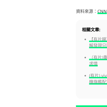
資料來源：
CNN
相關文章:
【有片睇】
解發現只裝
（有片)
求情
(有片) v
機旗艦配