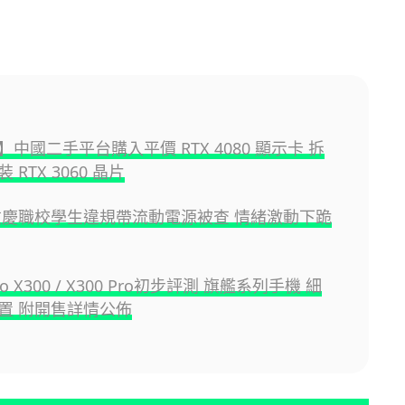
中國二手平台購入平價 RTX 4080 顯示卡 拆
 RTX 3060 晶片
重慶職校學生違規帶流動電源被查 情緒激動下跪
ivo X300 / X300 Pro初步評測 旗艦系列手機 細
置 附開售詳情公佈