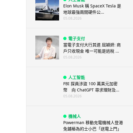
Elon Musk 稱 SpaceX Tesla 是
地球最強兩間硬件公...
05.08.2026
電子支付
當電子支付大行其道 屈穎妍: 商
戶只收現金 唯一可能是逃稅 ...
05.08.2026
人工智能
FBI 探員涉盜 100 萬美元加密
幣 向 ChatGPT 尋求理財及...
05.08.2026
機械人
Powerman 移動充電機械人登港
免鋪樁為的士小巴「送電上門」