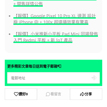
+ 開售詳情公佈
【報價】Google Pixel 10 Pro XL 速測 設計
極 iPhone 向 + 100x 超遠攝效果有驚喜
【報價】小米推新小平板 Pad Mini 同場發佈
入門 Redmi 平板 + 新 IoT 產品
📮
更多精彩文章每日送到電子郵箱
讚好
0
看留言
分享