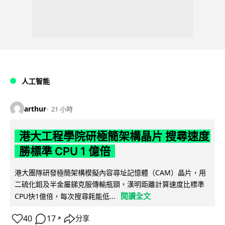
人工智能
arthur
21 小時
港大工程學院研極簡架構晶片 搜尋速度
勝標準 CPU 1 億倍
港大團隊研發極簡架構模擬內容尋址記憶體（CAM）晶片，用
二硫化鉬及半金屬銻克服傳輸瓶頸，漢明距離計算速度比標準
閱讀全文
CPU快1億倍，每次搜尋耗能低...
40
17
分享
↗