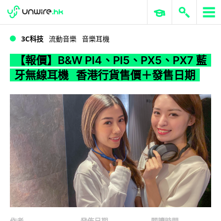
WWDC 2026
GenAI 與雲端科技專區
ERP 與商業 AI
【報價】B&W PI4、PI5、PX5、PX7 藍牙無線耳機 香港行貨售價＋發售日期
3C科技
流動音樂
音樂耳機
【報價】B&W PI4、PI5、PX5、PX7 藍
牙無線耳機 香港行貨售價＋發售日期
作者
發佈日期
閱讀時間