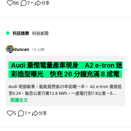
66
7
分享
↗
科技娛樂
科技新聞
duncan
13 小時
Audi 最慳電量產車現身 A2 e-tron 迷
彩造型曝光 快充 26 分鐘充滿 8 成電
Audi 呢部新車，能耗竟然係25年前嘅一半。 A2 e-tron 風阻低
至0.24，每百公里只需12.8 kWh，一度電行到7.8公里。6...
閱讀全文
5
1
分享
↗