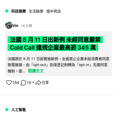
科技娛樂
生活娛樂
城中熱話
Vin
14 小時
法國 8 月 11 日出新例 未經同意嚴禁
Cold Call 違規企業最高罰 345 萬
法國將於 8 月 11 日起實施新例，全面禁止企業未經消費者同意
致電推銷，由「opt-out」拒接登記制轉為「opt-in」先徵同意
閱讀全文
機制。違...
164
16
分享
↗
人工智能