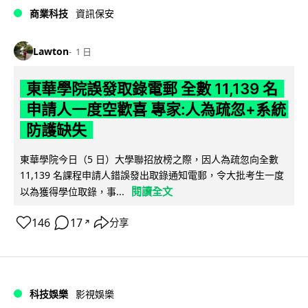
商業科技
資訊保安
Lawton
1 日
東華學院誤發取錄電郵 全數 11,139 名
申請人一度空歡喜 專家:人為疏忽+系統
防護缺失
東華學院今日（5 日）大學聯招放榜之際，因人為疏忽向全數
11,139 名課程申請人錯誤發出取錄通知電郵，令大批考生一度
閱讀全文
以為獲得學位取錄，事...
146
17
分享
↗
科技娛樂
影視娛樂