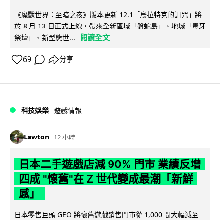
《魔獸世界：至暗之夜》版本更新 12.1「烏拉特克的詛咒」將
於 8 月 13 日正式上線，帶來全新區域「盤蛇島」、地城「毒牙
閱讀全文
祭壇」、新型態世...
69
分享
科技娛樂
遊戲情報
Lawton
12 小時
日本二手遊戲店減 90% 門市 業績反增
四成 "懷舊"在 Z 世代變成最潮「新鮮
感」
日本零售巨頭 GEO 將懷舊遊戲銷售門市從 1,000 間大幅減至