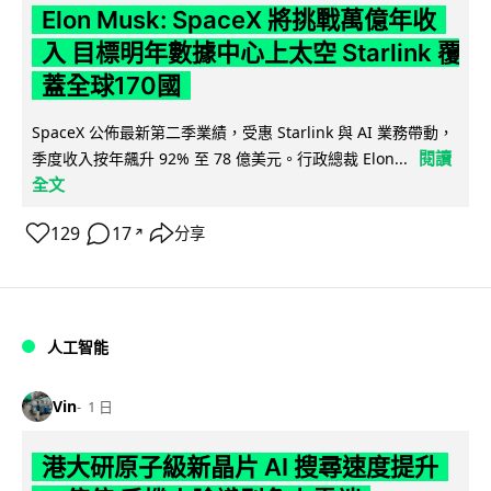
Elon Musk: SpaceX 將挑戰萬億年收
入 目標明年數據中心上太空 Starlink 覆
蓋全球170國
SpaceX 公佈最新第二季業績，受惠 Starlink 與 AI 業務帶動，
閱讀
季度收入按年飆升 92% 至 78 億美元。行政總裁 Elon...
全文
129
17
分享
↗
人工智能
Vin
1 日
港大研原子級新晶片 AI 搜尋速度提升