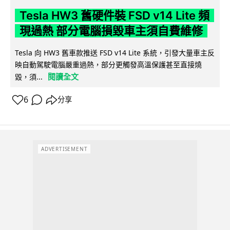
Tesla HW3 舊硬件裝 FSD v14 Lite 頻
現過熱 部分電腦損毀車主須自費維修
Tesla 向 HW3 舊車款推送 FSD v14 Lite 系統，引發大量車主反
映自動駕駛電腦嚴重過熱，部分更觸發高溫保護甚至直接燒
閱讀全文
毀，須...
6
分享
ADVERTISEMENT