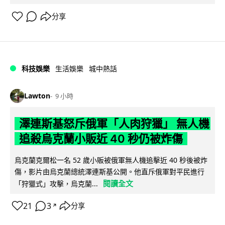
分享
科技娛樂
生活娛樂
城中熱話
Lawton
9 小時
澤連斯基怒斥俄軍「人肉狩獵」 無人機
追殺烏克蘭小販近 40 秒仍被炸傷
烏克蘭克爾松一名 52 歲小販被俄軍無人機追擊近 40 秒後被炸
傷，影片由烏克蘭總統澤連斯基公開。他直斥俄軍對平民進行
閱讀全文
「狩獵式」攻擊，烏克蘭...
21
3
分享
↗