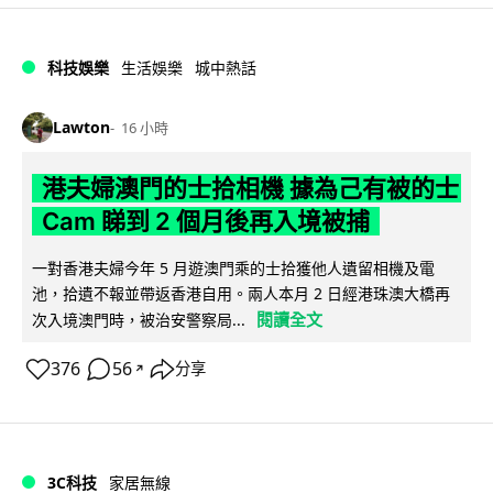
科技娛樂
生活娛樂
城中熱話
Lawton
16 小時
港夫婦澳門的士拾相機 據為己有被的士
Cam 睇到 2 個月後再入境被捕
一對香港夫婦今年 5 月遊澳門乘的士拾獲他人遺留相機及電
池，拾遺不報並帶返香港自用。兩人本月 2 日經港珠澳大橋再
閱讀全文
次入境澳門時，被治安警察局...
376
56
分享
↗
3C科技
家居無線