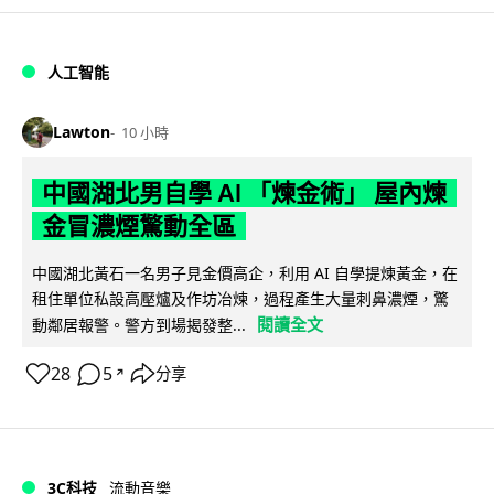
人工智能
Lawton
10 小時
中國湖北男自學 AI 「煉金術」 屋內煉
金冒濃煙驚動全區
中國湖北黃石一名男子見金價高企，利用 AI 自學提煉黃金，在
租住單位私設高壓爐及作坊冶煉，過程產生大量刺鼻濃煙，驚
閱讀全文
動鄰居報警。警方到場揭發整...
28
5
分享
↗
3C科技
流動音樂