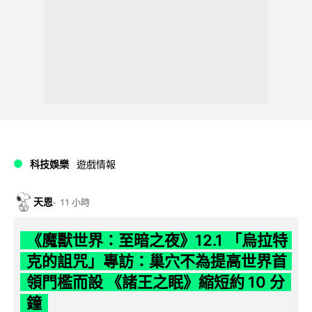
科技娛樂
遊戲情報
天恩
11 小時
《魔獸世界：至暗之夜》12.1 「烏拉特
克的詛咒」專訪：巢穴不為提高世界首
領門檻而設 《諸王之眠》縮短約 10 分
鐘