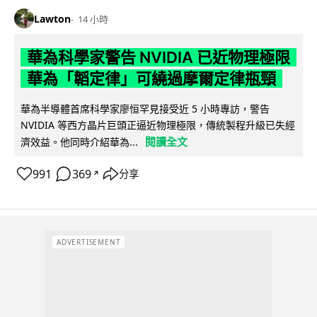
Lawton
14 小時
華為科學家警告 NVIDIA 已近物理極限
華為「韜定律」可繞過摩爾定律瓶頸
華為半導體首席科學家廖恒罕見接受近 5 小時專訪，警告
NVIDIA 等西方晶片巨頭正逼近物理極限，傳統製程升級已失經
閱讀全文
濟效益。他同時介紹華為...
991
369
分享
↗
ADVERTISEMENT