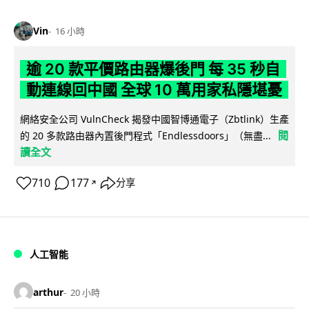
Vin
16 小時
逾 20 款平價路由器爆後門 每 35 秒自
動連線回中國 全球 10 萬用家私隱堪憂
網絡安全公司 VulnCheck 揭發中國智博通電子（Zbtlink）生產
閱
的 20 多款路由器內置後門程式「Endlessdoors」（無盡...
讀全文
710
177
分享
↗
人工智能
arthur
20 小時