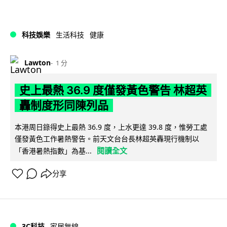
科技娛樂
生活科技
健康
Lawton
1 分
史上最熱 36.9 度僅發黃色警告 林超英
轟制度形同陳列品
本港周日錄得史上最熱 36.9 度，上水更達 39.8 度，惟勞工處
僅發黃色工作暑熱警告。前天文台台長林超英轟現行機制以
閱讀全文
「香港暑熱指數」為基...
分享
3C科技
家居無線