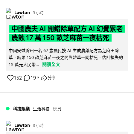
Lawton
3 小時
中國農夫 AI 開錯除草配方 AI 幻覺累老
農蝕 17 萬 150 畝芝麻苗一夜枯死
中國安徽滁州一名 67 歲農民按 AI 生成農藥配方為芝麻田除
草，結果 150 畝芝麻苗一夜之間與雜草一同枯死，估計損失約
閱讀全文
15 萬元人民幣...
152
19
分享
↗
科技娛樂
生活科技
玩具
Lawton
3 小時