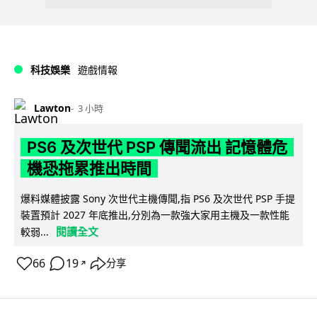
科技娛樂
遊戲情報
Lawton
3 小時
PS6 及次世代 PSP 傳聞流出 記憶體危
機恐拖累推出時間
爆料媒體披露 Sony 次世代主機傳聞,指 PS6 及次世代 PSP 手提
裝置預計 2027 年底推出,分別為一款強大家用主機及一款性能
閱讀全文
較弱...
66
19
分享
↗