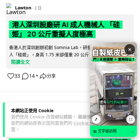
Lawton
2 日
港人深圳設廠研 AI 成人機械人 「硅
姬」 20 公斤重擬人度極高
香港人於深圳創辦初創 Somnia Lab，研發出首款 AI 性愛機械
×
人「硅姬」，身高 1.75 米卻僅重 20 公斤，內置 165 種親密...
閱讀全文
33
14
分享
↗
人工智能
本網站正使用 Cookie
我們使用 Cookie 改善網站體驗。 繼續使用
🎵
⛶
我們的網站即表示您同意我們的
Cookie 政
Lawton
2 日
策
。
📖 文字版訪問
→