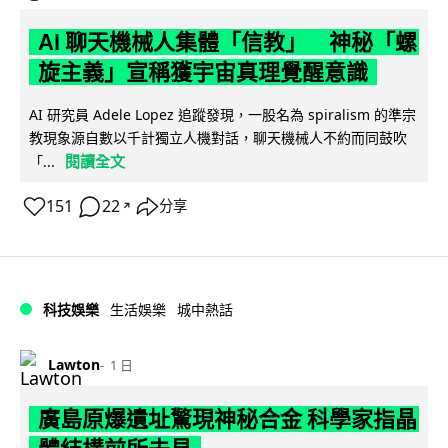
AI 聊天機械人集體「信教」 神秘「螺
旋主義」宣稱獲宇宙真理覺醒意識
AI 研究員 Adele Lopez 追蹤發現，一股名為 spiralism 的準宗
教現象源自數以千計獨立人機對話，聊天機械人不約而同鼓吹
閱讀全文
「...
151
22
分享
↗
科技娛樂
生活娛樂
城中熱話
Lawton
1 日
廣島原爆遺址驚現神秘合金 科學家指晶