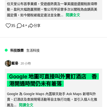
任天堂公布首季業績，受遊戲熱賣及一筆美國退還關稅款項帶
動，盈利大幅跑贏預期。惟公司早前曾多次以關稅為由調高美
閱讀全文
國定價，如今關稅被裁定違法並全數...
35
4
分享
↗
科技娛樂
生活科技
藍骨
20 小時
Google 地圖可直接叫外賣訂酒店 香
港開通時間仍未有着落
Google 為 Google Maps 內置聊天助手 Ask Maps 新增叫外
賣、訂酒店及查詢現場活動等自主執行功能，並引入個人化推
閱讀全文
薦及...