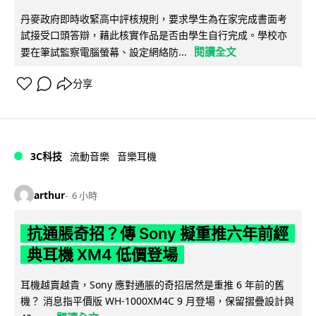
丹麥政府即時收緊高中評核規則，要求學生為在家完成書面考
試接受口頭答辯，藉此核實作品是否由學生自行完成。學校亦
閱讀全文
要在筆試監察電腦螢幕、設定網絡防...
分享
3C科技
流動音樂
音樂耳機
arthur
6 小時
抗通脹奇招？傳 Sony 擬重推六年前經
典耳機 XM4 低價登場
耳機越賣越貴，Sony 應對通脹的奇招居然是重推 6 年前的舊
機？ 消息指平價版 WH-1000XM4C 9 月登場，保留摺疊設計與