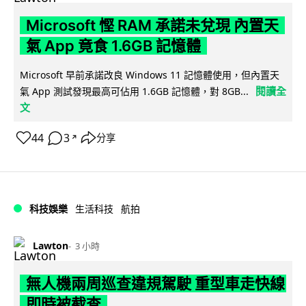
Microsoft 慳 RAM 承諾未兌現 內置天
氣 App 竟食 1.6GB 記憶體
Microsoft 早前承諾改良 Windows 11 記憶體使用，但內置天
閱讀全
氣 App 測試發現最高可佔用 1.6GB 記憶體，對 8GB...
文
44
3
分享
↗
科技娛樂
生活科技
航拍
Lawton
3 小時
無人機兩周巡查違規駕駛 重型車走快線
即時被截查