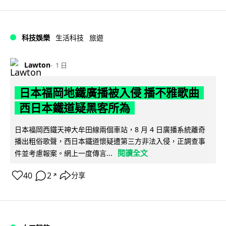
科技娛樂
生活科技
旅遊
Lawton
1 日
日本福岡地鐵廣播被入侵 播不雅歌曲
西日本鐵道疑黑客所為
日本福岡西鐵天神大牟田線兩個車站，8 月 4 日廣播系統離奇
播出粗俗歌聲，西日本鐵道懷疑遭第三方非法入侵，正調查事
閱讀全文
件並考慮報案。網上一度傳言...
40
2
分享
↗