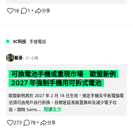
18
1
分享
↗
3C科技
手提電話
藍骨
21 小時
可換電池手機或重現市場 歐盟新例
2027 年強制手機用可拆式電池
歐盟新例將於 2027 年 2 月 18 日生效，規定手機及平板電腦電
池須可由用戶自行拆換，目標是延長裝置壽命及減少電子垃
閱讀全文
圾。現時 Sams...
273
78
分享
↗