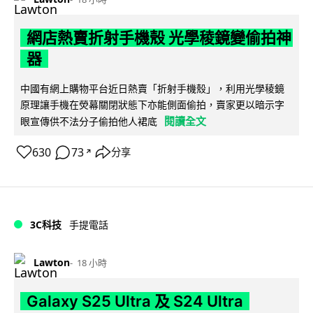
網店熱賣折射手機殼 光學稜鏡變偷拍神
器
中國有網上購物平台近日熱賣「折射手機殼」，利用光學稜鏡
原理讓手機在熒幕關閉狀態下亦能側面偷拍，賣家更以暗示字
閱讀全文
眼宣傳供不法分子偷拍他人裙底
630
73
分享
↗
3C科技
手提電話
Lawton
18 小時
Galaxy S25 Ultra 及 S24 Ultra