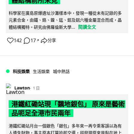
體結構前所未見
科學家在廣島原爆遺址沙灘樣本中，發現一種從未有記錄的多
元素合金，由鐵、鉻、鎳、錳、鉬及鋁六種金屬混合而成，晶
閱讀全文
體結構獨特。研究由佛羅倫斯大學...
142
17
分享
↗
科技娛樂
生活娛樂
城中熱話
Lawton
1 日
港鐵紅磡站現「黐地銀包」 原來是藝術
品呃足全港市民兩年
港鐵紅磡站月台一個銀色「銀包」多年來一再令乘客誤以為有
人遺失財物，事主原本打算拾起交還，卻發現原來是黏在地上