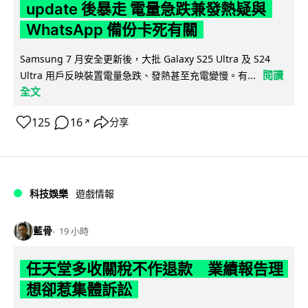
update 後暴走 電量急跌兼發熱疑與
WhatsApp 備份卡死有關
Samsung 7 月安全更新後，大批 Galaxy S25 Ultra 及 S24
閱讀
Ultra 用戶反映裝置電量急跌、發熱甚至充電變慢。有...
全文
125
16
分享
↗
科技娛樂
遊戲情報
藍骨
19 小時
任天堂多收關稅不作退款 業績報告理
想卻惹集體訴訟