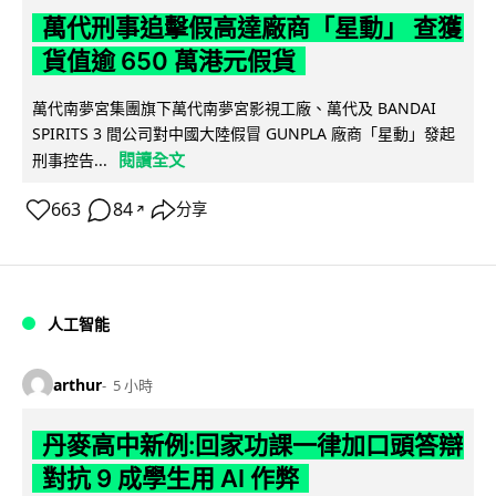
萬代刑事追擊假高達廠商「星動」 查獲
貨值逾 650 萬港元假貨
萬代南夢宮集團旗下萬代南夢宮影視工廠、萬代及 BANDAI
SPIRITS 3 間公司對中國大陸假冒 GUNPLA 廠商「星動」發起
閱讀全文
刑事控告...
663
84
分享
↗
人工智能
arthur
5 小時
丹麥高中新例:回家功課一律加口頭答辯
對抗 9 成學生用 AI 作弊