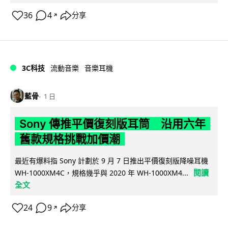
36
4
分享
↗
3C科技
流動音樂
音樂耳機
藍骨
1 日
Sony 傳推平價復刻版耳筒 沿用六年
舊款規格挑戰加價潮
最近有爆料指 Sony 計劃於 9 月 7 日推出平價復刻版降噪耳機
閱讀
WH-1000XM4C，規格幾乎與 2020 年 WH-1000XM4...
全文
24
9
分享
↗