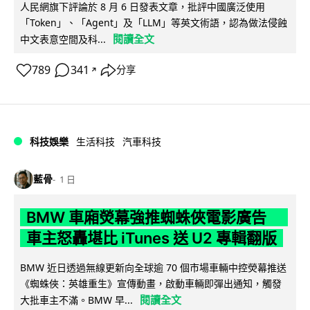
人民網旗下評論於 8 月 6 日發表文章，批評中國廣泛使用
「Token」、「Agent」及「LLM」等英文術語，認為做法侵蝕
閱讀全文
中文表意空間及科...
789
341
分享
↗
科技娛樂
生活科技
汽車科技
藍骨
1 日
BMW 車廂熒幕強推蜘蛛俠電影廣告
車主怒轟堪比 iTunes 送 U2 專輯翻版
BMW 近日透過無線更新向全球逾 70 個市場車輛中控熒幕推送
《蜘蛛俠：英雄重生》宣傳動畫，啟動車輛即彈出通知，觸發
閱讀全文
大批車主不滿。BMW 早...