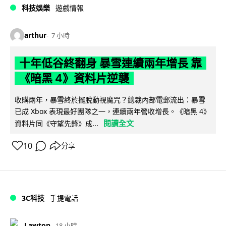
科技娛樂
遊戲情報
arthur
7 小時
十年低谷終翻身 暴雪連續兩年增長 靠
《暗黑 4》資料片逆襲
收購兩年，暴雪終於擺脫動視魔咒？總裁內部電郵流出：暴雪
已成 Xbox 表現最好團隊之一，連續兩年營收增長。《暗黑 4》
閱讀全文
資料片同《守望先鋒》成...
10
分享
3C科技
手提電話
Lawton
18 小時