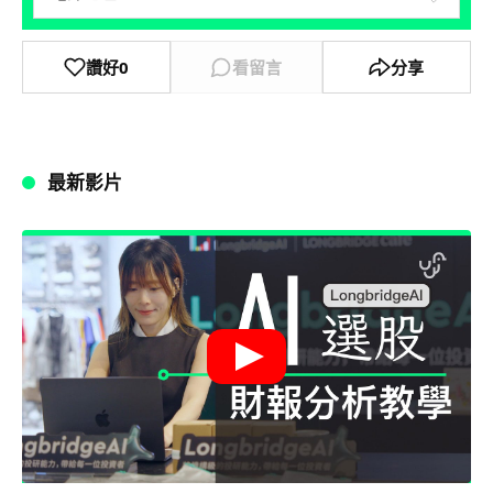
讚好
0
看留言
分享
最新影片