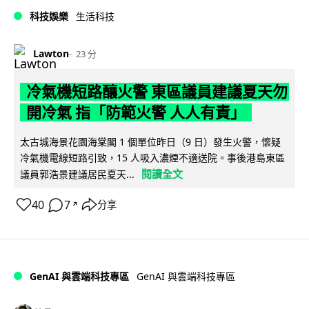
科技娛樂
生活科技
Lawton
23 分
冷氣機短路釀火警 東區議員建議夏天勿
開冷氣 指「防範火警 人人有責」
太古城海景花園海棠閣 1 個單位昨日（9 日）發生火警，懷疑
冷氣機電線短路引致，15 人吸入濃煙不適送院。事後港島東區
閱讀全文
議員郭浩景建議居民夏天...
40
7
分享
↗
GenAI 與雲端科技專區
GenAI 與雲端科技專區