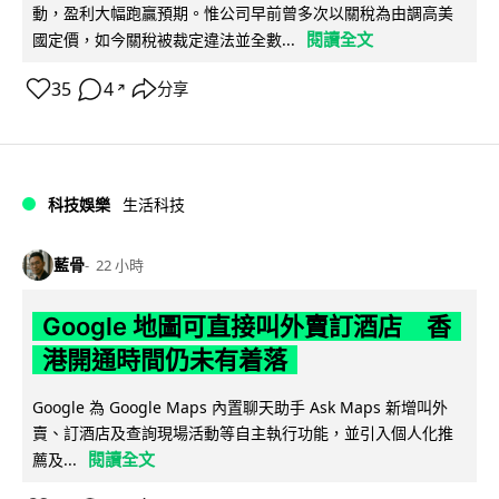
動，盈利大幅跑贏預期。惟公司早前曾多次以關稅為由調高美
閱讀全文
國定價，如今關稅被裁定違法並全數...
35
4
分享
↗
科技娛樂
生活科技
藍骨
22 小時
Google 地圖可直接叫外賣訂酒店 香
港開通時間仍未有着落
Google 為 Google Maps 內置聊天助手 Ask Maps 新增叫外
賣、訂酒店及查詢現場活動等自主執行功能，並引入個人化推
閱讀全文
薦及...