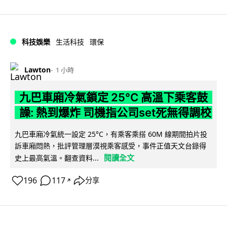
科技娛樂
生活科技
環保
Lawton
1 小時
九巴車廂冷氣鎖定 25°C 高溫下乘客鼓
譟: 熱到爆炸 司機指公司set死無得調校
九巴車廂冷氣統一設定 25°C，有乘客乘搭 60M 線期間拍片投
訴車廂悶熱，批評管理層漠視乘客感受，事件正值天文台錄得
閱讀全文
史上最高氣溫。翻查資料...
196
117
分享
↗