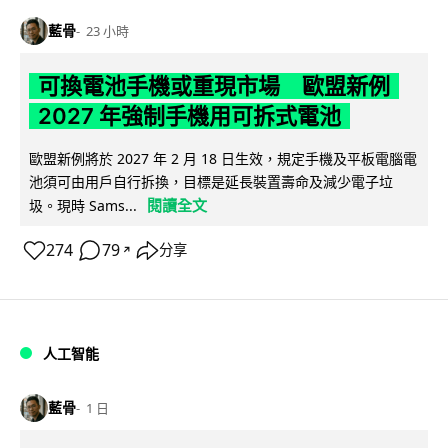
藍骨
23 小時
可換電池手機或重現市場 歐盟新例
2027 年強制手機用可拆式電池
歐盟新例將於 2027 年 2 月 18 日生效，規定手機及平板電腦電
池須可由用戶自行拆換，目標是延長裝置壽命及減少電子垃
閱讀全文
圾。現時 Sams...
274
79
分享
↗
人工智能
藍骨
1 日