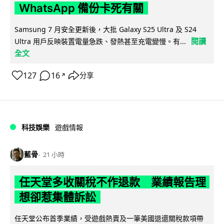
WhatsApp 備份卡死有關
Samsung 7 月安全更新後，大批 Galaxy S25 Ultra 及 S24
閱讀
Ultra 用戶反映裝置電量急跌、發熱甚至充電變慢。有...
全文
127
16
分享
↗
科技娛樂
遊戲情報
藍骨
21 小時
任天堂多收關稅不作退款 業績報告理
想卻惹集體訴訟
任天堂公布首季業績，受遊戲熱賣及一筆美國退還關稅款項帶