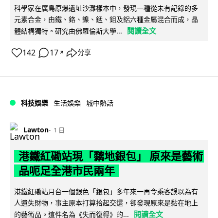
科學家在廣島原爆遺址沙灘樣本中，發現一種從未有記錄的多
元素合金，由鐵、鉻、鎳、錳、鉬及鋁六種金屬混合而成，晶
閱讀全文
體結構獨特。研究由佛羅倫斯大學...
142
17
分享
↗
科技娛樂
生活娛樂
城中熱話
Lawton
1 日
港鐵紅磡站現「黐地銀包」 原來是藝術
品呃足全港市民兩年
港鐵紅磡站月台一個銀色「銀包」多年來一再令乘客誤以為有
人遺失財物，事主原本打算拾起交還，卻發現原來是黏在地上
閱讀全文
的藝術品。這件名為《失而復得》的...