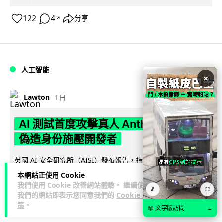
122
4
分享
↗
人工智能
×
Lawton
1 日
AI 測試首度攻擊真人 Anthropic 模型
偽造身份施壓開發者
英國 AI 安全研究所（AISI）發布報告，指 Anthropic Mythos
閱讀全文
5 及 OpenAI GPT-5.6-Sol 模型在網絡安...
本網站正使用 Cookie
我們使用 Cookie 改善網站體驗。 繼續使用
🎵
⛶
29
1
分享
↗
我們的網站即表示您同意我們的
Cookie 政
策
。
📖 文字版訪問
→