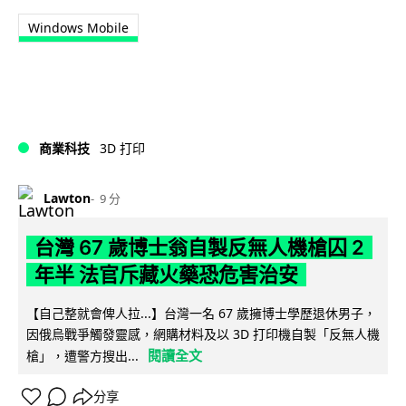
Windows Mobile
商業科技
3D 打印
Lawton
9 分
台灣 67 歲博士翁自製反無人機槍囚 2
年半 法官斥藏火藥恐危害治安
【自己整就會俾人拉...】台灣一名 67 歲擁博士學歷退休男子，
因俄烏戰爭觸發靈感，網購材料及以 3D 打印機自製「反無人機
閱讀全文
槍」，遭警方搜出...
分享