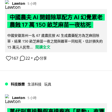
Lawton
5 小時
中國農夫 AI 開錯除草配方 AI 幻覺累老
農蝕 17 萬 150 畝芝麻苗一夜枯死
中國安徽滁州一名 67 歲農民按 AI 生成農藥配方為芝麻田除
草，結果 150 畝芝麻苗一夜之間與雜草一同枯死，估計損失約
閱讀全文
15 萬元人民幣...
167
22
分享
↗
科技娛樂
生活科技
玩具
Lawton
5 小時
萬代刑事追擊假高達廠商「星動」 查獲