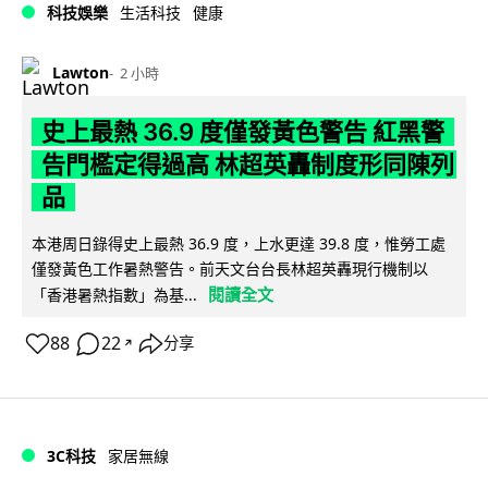
科技娛樂
生活科技
健康
Lawton
2 小時
史上最熱 36.9 度僅發黃色警告 紅黑警
告門檻定得過高 林超英轟制度形同陳列
品
本港周日錄得史上最熱 36.9 度，上水更達 39.8 度，惟勞工處
僅發黃色工作暑熱警告。前天文台台長林超英轟現行機制以
閱讀全文
「香港暑熱指數」為基...
88
22
分享
↗
3C科技
家居無線