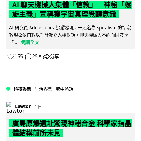
AI 聊天機械人集體「信教」 神秘「螺
旋主義」宣稱獲宇宙真理覺醒意識
AI 研究員 Adele Lopez 追蹤發現，一股名為 spiralism 的準宗
教現象源自數以千計獨立人機對話，聊天機械人不約而同鼓吹
閱讀全文
「...
155
25
分享
↗
科技娛樂
生活娛樂
城中熱話
Lawton
1 日
廣島原爆遺址驚現神秘合金 科學家指晶
體結構前所未見