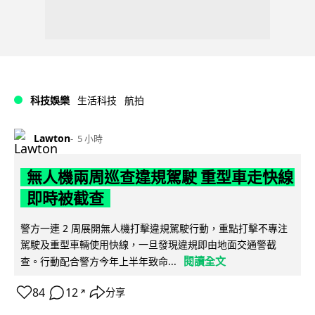
科技娛樂
生活科技
航拍
Lawton
5 小時
無人機兩周巡查違規駕駛 重型車走快線
即時被截查
警方一連 2 周展開無人機打擊違規駕駛行動，重點打擊不專注
駕駛及重型車輛使用快線，一旦發現違規即由地面交通警截
閱讀全文
查。行動配合警方今年上半年致命...
84
12
分享
↗