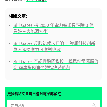
相關文章:
Bill Gates 指 2050 年電力需求達現時 3 倍
看好三大能源技術
Bill Gates 反駁氣候末日論： 強調科技創新
與人類適應力可應對挑戰
Bill Gates 否認性醜聞指控 稱爆料電郵屬偽
造 前妻梅琳達憶婚姻痛苦時刻
📮
更多精彩文章每日送到電子郵箱