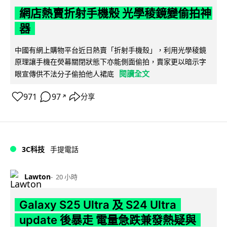
網店熱賣折射手機殼 光學稜鏡變偷拍神
器
中國有網上購物平台近日熱賣「折射手機殼」，利用光學稜鏡
原理讓手機在熒幕關閉狀態下亦能側面偷拍，賣家更以暗示字
閱讀全文
眼宣傳供不法分子偷拍他人裙底
971
97
分享
↗
3C科技
手提電話
Lawton
20 小時
Galaxy S25 Ultra 及 S24 Ultra
update 後暴走 電量急跌兼發熱疑與