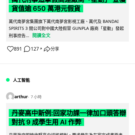
貨值逾 650 萬港元假貨
萬代南夢宮集團旗下萬代南夢宮影視工廠、萬代及 BANDAI
SPIRITS 3 間公司對中國大陸假冒 GUNPLA 廠商「星動」發起
閱讀全文
刑事控告...
891
127
分享
↗
人工智能
arthur
7 小時
丹麥高中新例:回家功課一律加口頭答辯
對抗 9 成學生用 AI 作弊
丹麥政府即時收緊高中評核規則，要求學生為在家完成書面考