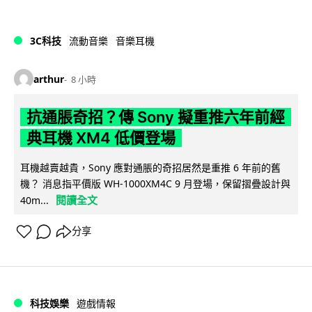
3C科技
流動音樂
音樂耳機
arthur
8 小時
抗通脹奇招？傳 Sony 擬重推六年前經
典耳機 XM4 低價登場
耳機越賣越貴，Sony 應對通脹的奇招居然是重推 6 年前的舊
機？ 消息指平價版 WH-1000XM4C 9 月登場，保留摺疊設計與
閱讀全文
40m...
分享
科技娛樂
遊戲情報