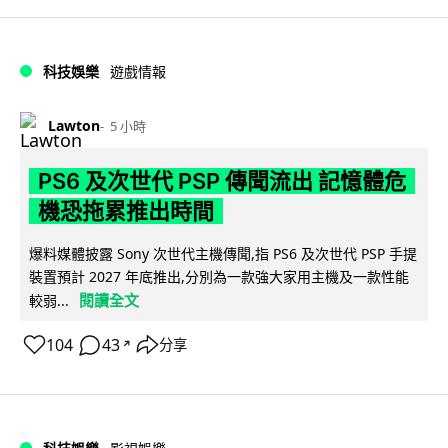
科技娛樂
遊戲情報
Lawton
5 小時
PS6 及次世代 PSP 傳聞流出 記憶體危
機恐拖累推出時間
爆料媒體披露 Sony 次世代主機傳聞,指 PS6 及次世代 PSP 手提
裝置預計 2027 年底推出,分別為一款強大家用主機及一款性能
閱讀全文
較弱...
104
43
分享
↗