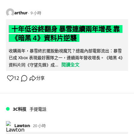
arthur
9 小時
十年低谷終翻身 暴雪連續兩年增長 靠
《暗黑 4》資料片逆襲
收購兩年，暴雪終於擺脫動視魔咒？總裁內部電郵流出：暴雪
已成 Xbox 表現最好團隊之一，連續兩年營收增長。《暗黑 4》
閱讀全文
資料片同《守望先鋒》成...
12
分享
3C科技
手提電話
Lawton
20 小時