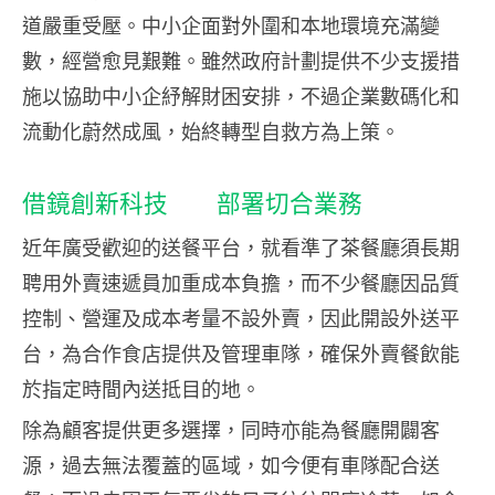
道嚴重受壓。中小企面對外圍和本地環境充滿變
數，經營愈見艱難。雖然政府計劃提供不少支援措
施以協助中小企紓解財困安排，不過企業數碼化和
流動化蔚然成風，始終轉型自救方為上策。
借鏡創新科技 部署切合業務
近年廣受歡迎的送餐平台，就看準了茶餐廳須長期
聘用外賣速遞員加重成本負擔，而不少餐廳因品質
控制、營運及成本考量不設外賣，因此開設外送平
台，為合作食店提供及管理車隊，確保外賣餐飲能
於指定時間內送抵目的地。
除為顧客提供更多選擇，同時亦能為餐廳開闢客
源，過去無法覆蓋的區域，如今便有車隊配合送