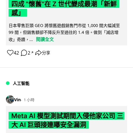
四成 "懷舊"在 Z 世代變成最潮「新鮮
感」
日本零售巨頭 GEO 將懷舊遊戲銷售門市從 1,000 間大幅減至
99 間，但銷售額卻不降反升至過往的 1.4 倍。做到「減店增
閱讀全文
收」奇蹟，...
42
2
分享
↗
人工智能
Vin
1 小時
Meta AI 模型測試期間入侵他家公司 三
大 AI 巨頭接連曝安全漏洞