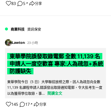
83
5
分享
↗
商業科技
資訊保安
Lawton
23 小時
東華學院誤發取錄電郵 全數 11,139 名
申請人一度空歡喜 專家:人為疏忽+系統
防護缺失
東華學院今日（5 日）大學聯招放榜之際，因人為疏忽向全數
11,139 名課程申請人錯誤發出取錄通知電郵，令大批考生一度
閱讀全文
以為獲得學位取錄，事...
145
17
分享
↗