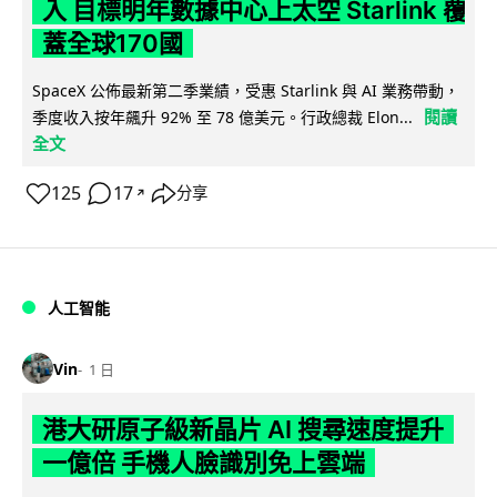
入 目標明年數據中心上太空 Starlink 覆
蓋全球170國
SpaceX 公佈最新第二季業績，受惠 Starlink 與 AI 業務帶動，
閱讀
季度收入按年飆升 92% 至 78 億美元。行政總裁 Elon...
全文
125
17
分享
↗
人工智能
Vin
1 日
港大研原子級新晶片 AI 搜尋速度提升
一億倍 手機人臉識別免上雲端