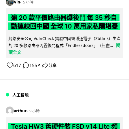
Vin
5 小時
逾 20 款平價路由器爆後門 每 35 秒自
動連線回中國 全球 10 萬用家私隱堪憂
網絡安全公司 VulnCheck 揭發中國智博通電子（Zbtlink）生產
閱
的 20 多款路由器內置後門程式「Endlessdoors」（無盡...
讀全文
617
155
分享
↗
人工智能
arthur
9 小時
Tesla HW3 舊硬件裝 FSD v14 Lite 頻