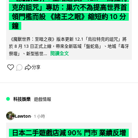
克的詛咒」專訪：巢穴不為提高世界首
領門檻而設 《諸王之眠》縮短約 10 分
鐘
《魔獸世界：至暗之夜》版本更新 12.1「烏拉特克的詛咒」將
於 8 月 13 日正式上線，帶來全新區域「盤蛇島」、地城「毒牙
閱讀全文
祭壇」、新型態世...
分享
科技娛樂
遊戲情報
Lawton
1 小時
日本二手遊戲店減 90% 門市 業績反增