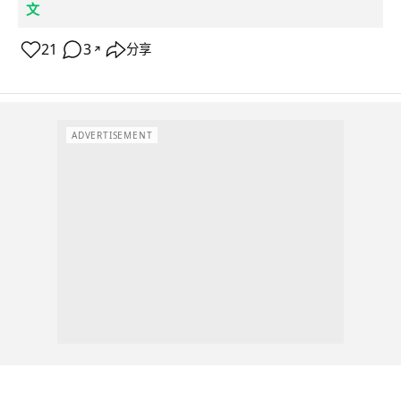
文
21
3
分享
↗
ADVERTISEMENT