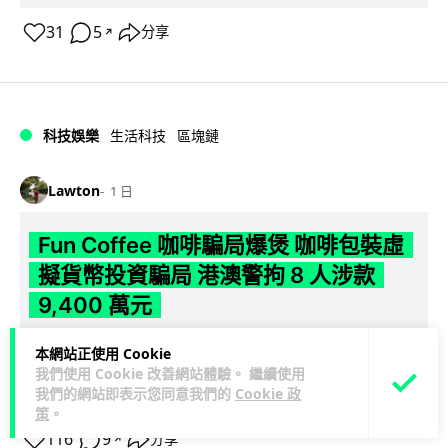
31
5
分享
↗
科技娛樂
生活科技
區塊鏈
Lawton
1 日
Fun Coffee 咖啡騙局爆煲 咖啡包裝虛
擬貨幣投資騙局 港澳警拘 8 人涉款
9,400 萬元
香港警方聯同澳門司警搗破以養生咖啡生意包裝的虛擬貨幣投
本網站正使用 Cookie
資騙局 Fun Coffee，兩地共拘捕 8 人，接獲逾 200 宗舉報，涉
我們使用 Cookie 改善網站體驗。 繼續使用
我們的網站即表示您同意我們的
Cookie 政
閱讀全文
款 9,4...
策
。
116
9
分享
↗