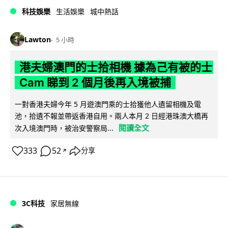
科技娛樂
生活娛樂
城中熱話
Lawton
5 小時
港夫婦澳門的士拾相機 據為己有被的士
Cam 睇到 2 個月後再入境被捕
一對香港夫婦今年 5 月遊澳門乘的士拾獲他人遺留相機及電
池，拾遺不報並帶返香港自用。兩人本月 2 日經港珠澳大橋再
閱讀全文
次入境澳門時，被治安警察局...
333
52
分享
↗
3C科技
家居無線