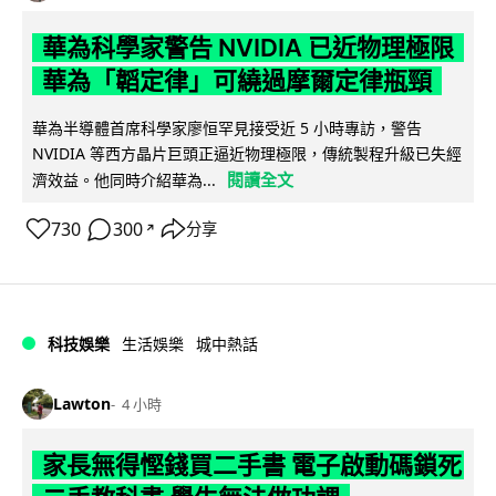
華為科學家警告 NVIDIA 已近物理極限
華為「韜定律」可繞過摩爾定律瓶頸
華為半導體首席科學家廖恒罕見接受近 5 小時專訪，警告
NVIDIA 等西方晶片巨頭正逼近物理極限，傳統製程升級已失經
閱讀全文
濟效益。他同時介紹華為...
730
300
分享
↗
科技娛樂
生活娛樂
城中熱話
Lawton
4 小時
家長無得慳錢買二手書 電子啟動碼鎖死