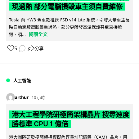
現過熱 部分電腦損毀車主須自費維修
Tesla 向 HW3 舊車款推送 FSD v14 Lite 系統，引發大量車主反
映自動駕駛電腦嚴重過熱，部分更觸發高溫保護甚至直接燒
閱讀全文
毀，須...
5
分享
人工智能
arthur
10 小時
港大工程學院研極簡架構晶片 搜尋速度
勝標準 CPU 1 億倍
港大團隊研發極簡架構模擬內容尋址記憶體（CAM）晶片，用