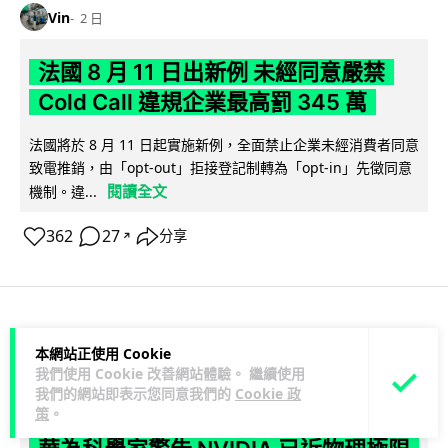
Vin
2 日
法國 8 月 11 日出新例 未經同意嚴禁
Cold Call 違規企業最高罰 345 萬
法國將於 8 月 11 日起實施新例，全面禁止企業未經消費者同意
致電推銷，由「opt-out」拒接登記制轉為「opt-in」先徵同意
閱讀全文
機制。違...
362
27
分享
↗
人工智能
本網站正使用 Cookie
我們使用 Cookie 改善網站體驗。 繼續使用
我們的網站即表示您同意我們的
Cookie 政
Lawton
2 日
策
。