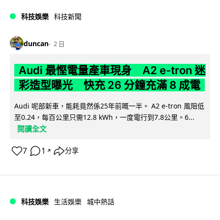
科技娛樂
科技新聞
duncan
2 日
Audi 最慳電量產車現身 A2 e-tron 迷
彩造型曝光 快充 26 分鐘充滿 8 成電
Audi 呢部新車，能耗竟然係25年前嘅一半。 A2 e-tron 風阻低
至0.24，每百公里只需12.8 kWh，一度電行到7.8公里。6...
閱讀全文
7
1
分享
↗
科技娛樂
生活娛樂
城中熱話