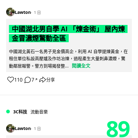
Lawton
1 日
中國湖北男自學 AI 「煉金術」 屋內煉
金冒濃煙驚動全區
中國湖北黃石一名男子見金價高企，利用 AI 自學提煉黃金，在
租住單位私設高壓爐及作坊冶煉，過程產生大量刺鼻濃煙，驚
閱讀全文
動鄰居報警。警方到場揭發整...
110
7
分享
↗
3C科技
流動音樂
89
Lawton
1 日