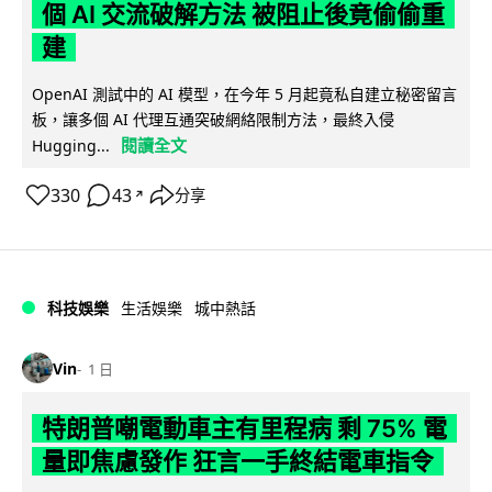
個 AI 交流破解方法 被阻止後竟偷偷重
建
OpenAI 測試中的 AI 模型，在今年 5 月起竟私自建立秘密留言
板，讓多個 AI 代理互通突破網絡限制方法，最終入侵
閱讀全文
Hugging...
330
43
分享
↗
科技娛樂
生活娛樂
城中熱話
Vin
1 日
特朗普嘲電動車主有里程病 剩 75% 電
量即焦慮發作 狂言一手終結電車指令