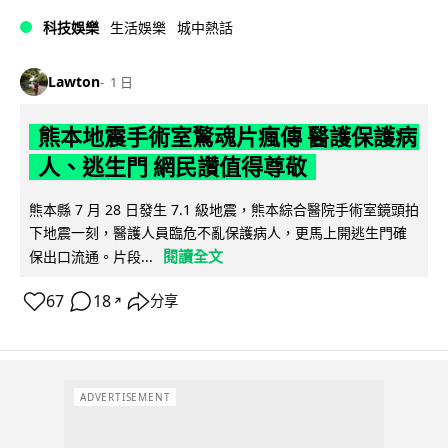
科技娛樂
生活娛樂
城中熱話
Lawton
1 日
熊本地震手術室驚魂片瘋傳 醫護保護病
人、逃生門 網民讚值得尊敬
熊本縣 7 月 28 日發生 7.1 級地震，熊本綜合醫院手術室鏡頭拍
下地震一刻，醫護人員臨危不亂保護病人，更馬上開逃生門確
閱讀全文
保出口流通。片段...
67
18
分享
↗
ADVERTISEMENT