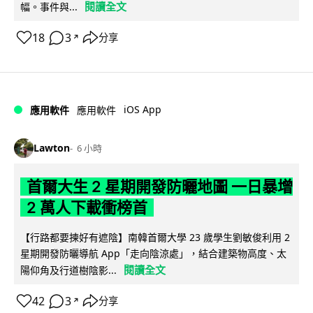
閱讀全文
幅。事件與...
18
3
分享
↗
iOS App
應用軟件
應用軟件
Lawton
6 小時
首爾大生 2 星期開發防曬地圖 一日暴增
2 萬人下載衝榜首
【行路都要揀好有遮陰】南韓首爾大學 23 歲學生劉敏俊利用 2
星期開發防曬導航 App「走向陰涼處」，結合建築物高度、太
閱讀全文
陽仰角及行道樹陰影...
42
3
分享
↗