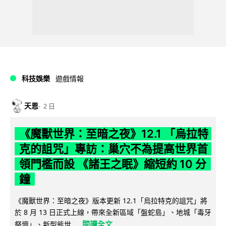
科技娛樂
遊戲情報
天恩
2 日
《魔獸世界：至暗之夜》12.1 「烏拉特
克的詛咒」專訪：巢穴不為提高世界首
領門檻而設 《諸王之眠》縮短約 10 分
鐘
《魔獸世界：至暗之夜》版本更新 12.1「烏拉特克的詛咒」將
於 8 月 13 日正式上線，帶來全新區域「盤蛇島」、地城「毒牙
閱讀全文
祭壇」、新型態世...