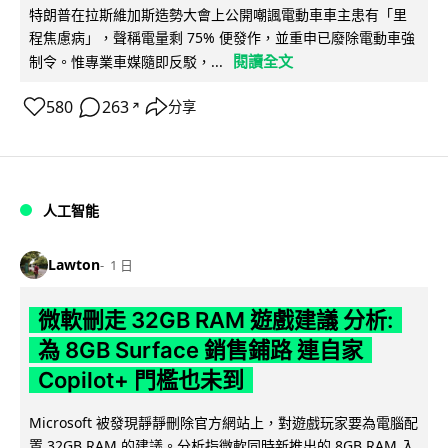
特朗普在拉斯維加斯造勢大會上公開嘲諷電動車車主患有「里
程焦慮病」，聲稱電量剩 75% 便發作，並重申已廢除電動車強
閱讀全文
制令。惟專業車媒隨即反駁，...
580
263
分享
↗
人工智能
Lawton
1 日
微軟刪走 32GB RAM 遊戲建議 分析:
為 8GB Surface 銷售鋪路 連自家
Copilot+ 門檻也未到
Microsoft 被發現靜靜刪除官方網站上，對遊戲玩家要為電腦配
置 32GB RAM 的建議。分析指微軟同時新推出的 8GB RAM 入