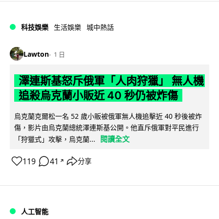
科技娛樂
生活娛樂
城中熱話
Lawton
1 日
澤連斯基怒斥俄軍「人肉狩獵」 無人機
追殺烏克蘭小販近 40 秒仍被炸傷
烏克蘭克爾松一名 52 歲小販被俄軍無人機追擊近 40 秒後被炸
傷，影片由烏克蘭總統澤連斯基公開。他直斥俄軍對平民進行
閱讀全文
「狩獵式」攻擊，烏克蘭...
119
41
分享
↗
人工智能