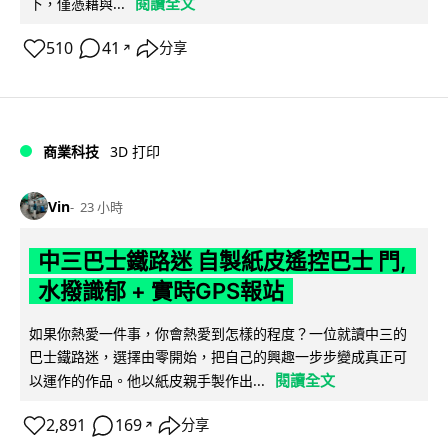
閱讀全文
下，僅憑藉與...
510
41
分享
↗
商業科技
3D 打印
Vin
23 小時
中三巴士鐵路迷 自製紙皮遙控巴士 門,
水撥識郁 + 實時GPS報站
如果你熱愛一件事，你會熱愛到怎樣的程度？一位就讀中三的
巴士鐵路迷，選擇由零開始，把自己的興趣一步步變成真正可
閱讀全文
以運作的作品。他以紙皮親手製作出...
2,891
169
分享
↗