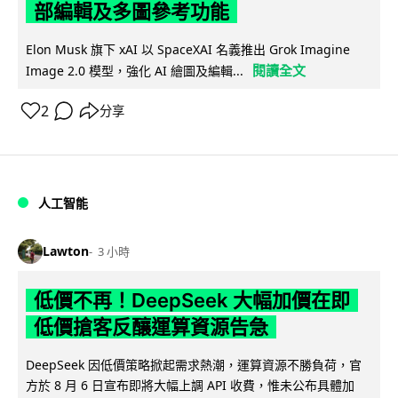
部編輯及多圖參考功能
Elon Musk 旗下 xAI 以 SpaceXAI 名義推出 Grok Imagine
閱讀全文
Image 2.0 模型，強化 AI 繪圖及編輯...
2
分享
人工智能
Lawton
3 小時
低價不再！DeepSeek 大幅加價在即
低價搶客反釀運算資源告急
DeepSeek 因低價策略掀起需求熱潮，運算資源不勝負荷，官
方於 8 月 6 日宣布即將大幅上調 API 收費，惟未公布具體加