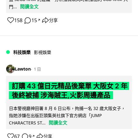
閱讀全文
門...
158
15
分享
↗
科技娛樂
影視娛樂
Lawton
1 日
訂購 43 億日元精品後棄單 大阪女 2 年
後終被捕 涉海賊王,火影周邊產品
日本警視廳神田署 8 月 6 日公布，拘捕一名 32 歲大阪女子，
指她涉嫌在出版巨頭集英社旗下官方網店「JUMP
閱讀全文
CHARACTERS ST...
67
9
分享
↗