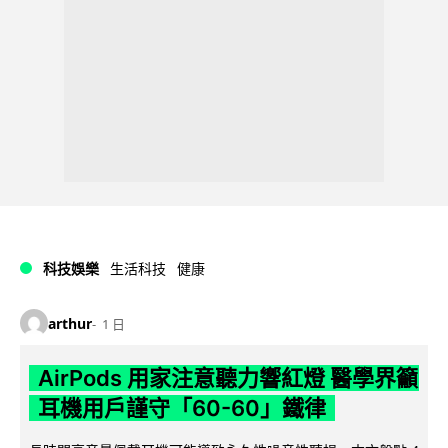
科技娛樂
生活科技
健康
arthur
1 日
AirPods 用家注意聽力響紅燈 醫學界籲
耳機用戶謹守「60-60」鐵律