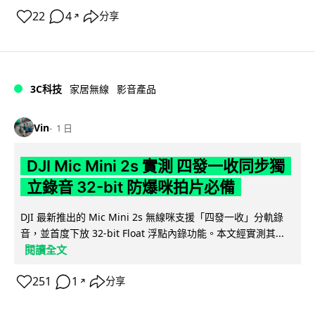
22
4
分享
↗
3C科技
家居無線
影音產品
Vin
1 日
DJI Mic Mini 2s 實測 四發一收同步獨
立錄音 32-bit 防爆咪拍片必備
DJI 最新推出的 Mic Mini 2s 無線咪支援「四發一收」分軌錄
音，並首度下放 32-bit Float 浮點內錄功能。本文經實測其...
閱讀全文
251
1
分享
↗