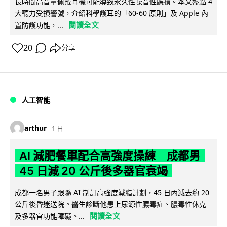
長時間高音量佩戴耳機可能導致永久性噪音性聽損。本文盤點 4
大聽力受損警號，介紹科學護耳的「60-60 原則」及 Apple 內
閱讀全文
置防護功能，...
20
分享
人工智能
arthur
1 日
AI 減肥餐單配合高強度操練 成都男
45 日減 20 公斤後多器官衰竭
成都一名男子跟隨 AI 制訂高強度減脂計劃，45 日內減去約 20
公斤後昏迷送院。醫生診斷他患上尿源性膿毒症、膿毒性休克
閱讀全文
及多器官功能障礙。...