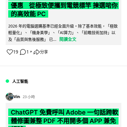
優惠 從極致便攜到電競標竿 揀選啱你
的高效能 PC
2026 年的電腦選購基準已經全面升級。除了基本效能，「極致
輕量化」、「機身美學」、「AI算力」、「前瞻技術加持」以
閱讀全文
及「品質與售後服務」 已...
19
1
分享
↗
人工智能
Vin
23 小時
ChatGPT 免費呼叫 Adobe 一句話跨軟
體修圖兼整 PDF 不用開多個 APP 兼免