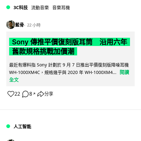
3C科技
流動音樂
音樂耳機
藍骨
22 小時
Sony 傳推平價復刻版耳筒 沿用六年
舊款規格挑戰加價潮
最近有爆料指 Sony 計劃於 9 月 7 日推出平價復刻版降噪耳機
閱讀
WH-1000XM4C，規格幾乎與 2020 年 WH-1000XM4...
全文
22
8
分享
↗
人工智能