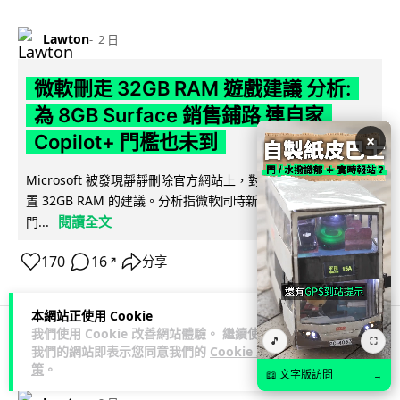
Lawton
2 日
微軟刪走 32GB RAM 遊戲建議 分析:
為 8GB Surface 銷售鋪路 連自家
Copilot+ 門檻也未到
×
Microsoft 被發現靜靜刪除官方網站上，對遊戲玩家要為電腦配
置 32GB RAM 的建議。分析指微軟同時新推出的 8GB RAM 入
閱讀全文
門...
170
16
分享
↗
本網站正使用 Cookie
我們使用 Cookie 改善網站體驗。 繼續使用
🎵
⛶
我們的網站即表示您同意我們的
Cookie 政
科技娛樂
影視娛樂
策
。
📖 文字版訪問
→