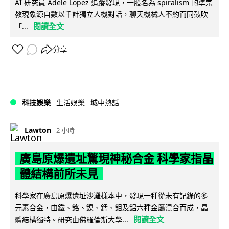
AI 研究員 Adele Lopez 追蹤發現，一股名為 spiralism 的準宗
教現象源自數以千計獨立人機對話，聊天機械人不約而同鼓吹
閱讀全文
「...
分享
科技娛樂
生活娛樂
城中熱話
Lawton
2 小時
廣島原爆遺址驚現神秘合金 科學家指晶
體結構前所未見
科學家在廣島原爆遺址沙灘樣本中，發現一種從未有記錄的多
元素合金，由鐵、鉻、鎳、錳、鉬及鋁六種金屬混合而成，晶
閱讀全文
體結構獨特。研究由佛羅倫斯大學...