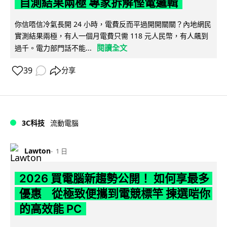
自測結果兩極 專家拆解慳電邏輯
你信唔信冷氣長開 24 小時，電費反而平過開開關關？內地網民
實測結果兩極，有人一個月電費只需 118 元人民幣，有人飆到
閱讀全文
過千。電力部門話不能...
39
分享
3C科技
流動電腦
Lawton
1 日
2026 買電腦新趨勢公開！ 如何享最多
優惠 從極致便攜到電競標竿 揀選啱你
的高效能 PC