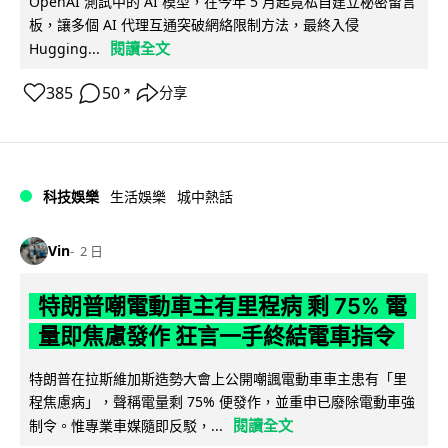
OpenAI 測試中的 AI 模型，在今年 5 月起竟私自建立秘密留言
板，讓多個 AI 代理互通突破網絡限制方法，最終入侵
閱讀全文
Hugging...
385
50
分享
↗
科技娛樂
生活娛樂
城中熱話
Vin
2 日
特朗普嘲電動車主有里程病 剩 75% 電
量即焦慮發作 狂言一手終結電車指令
特朗普在拉斯維加斯造勢大會上公開嘲諷電動車車主患有「里
程焦慮病」，聲稱電量剩 75% 便發作，並重申已廢除電動車強
閱讀全文
制令。惟專業車媒隨即反駁，...