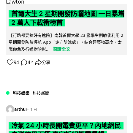
首爾大生 2 星期開發防曬地圖 一日暴增
2 萬人下載衝榜首
【行路都要揀好有遮陰】南韓首爾大學 23 歲學生劉敏俊利用 2
星期開發防曬導航 App「走向陰涼處」，結合建築物高度、太
閱讀全文
陽仰角及行道樹陰影...
94
4
分享
↗
科技娛樂
科技新聞
arthur
1 日
冷氣 24 小時長開電費更平？內地網民