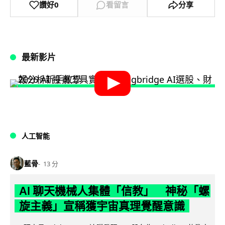
讚好
0
看留言
分享
最新影片
人工智能
藍骨
13 分
AI 聊天機械人集體「信教」 神秘「螺
旋主義」宣稱獲宇宙真理覺醒意識