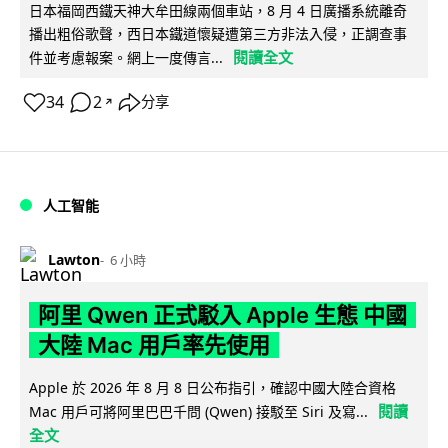
日本福岡西鐵天神大牟田線兩個車站，8 月 4 日廣播系統離奇
播出粗俗歌聲，西日本鐵道懷疑遭第三方非法入侵，正調查事
閱讀全文
件並考慮報案。網上一度傳言...
34
2
分享
↗
人工智能
Lawton
6 小時
阿里 Qwen 正式駁入 Apple 生態 中國
大陸 Mac 用戶率先使用
Apple 於 2026 年 8 月 8 日公布指引，確認中國大陸合資格
閱讀
Mac 用戶可將阿里巴巴千問 (Qwen) 接駁至 Siri 及寫...
全文