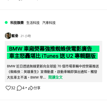
科技娛樂
生活科技
汽車科技
藍骨
21 小時
BMW 車廂熒幕強推蜘蛛俠電影廣告
車主怒轟堪比 iTunes 送 U2 專輯翻版
BMW 近日透過無線更新向全球逾 70 個市場車輛中控熒幕推送
《蜘蛛俠：英雄重生》宣傳動畫，啟動車輛即彈出通知，觸發
閱讀全文
大批車主不滿。BMW 早...
32
4
分享
↗