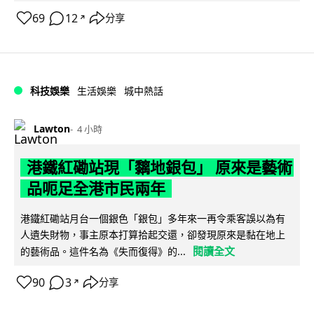
69
12
分享
↗
科技娛樂
生活娛樂
城中熱話
Lawton
4 小時
港鐵紅磡站現「黐地銀包」 原來是藝術
品呃足全港市民兩年
港鐵紅磡站月台一個銀色「銀包」多年來一再令乘客誤以為有
人遺失財物，事主原本打算拾起交還，卻發現原來是黏在地上
閱讀全文
的藝術品。這件名為《失而復得》的...
90
3
分享
↗