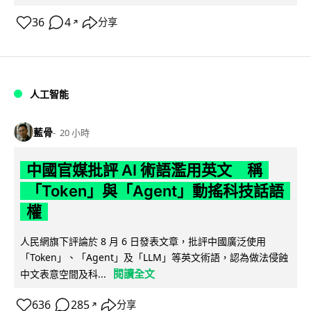
36
4
分享
↗
人工智能
藍骨
20 小時
中國官媒批評 AI 術語濫用英文 稱
「Token」與「Agent」動搖科技話語
權
人民網旗下評論於 8 月 6 日發表文章，批評中國廣泛使用
「Token」、「Agent」及「LLM」等英文術語，認為做法侵蝕
閱讀全文
中文表意空間及科...
636
285
分享
↗