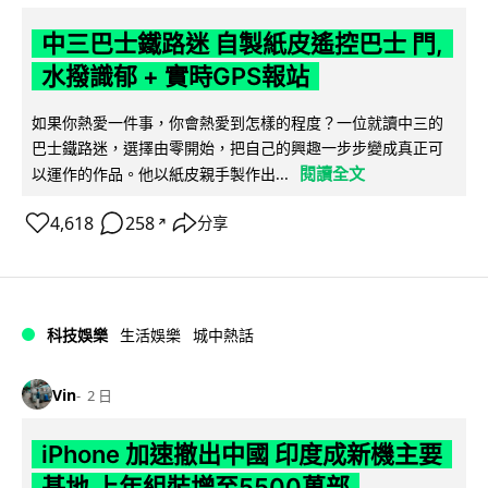
中三巴士鐵路迷 自製紙皮遙控巴士 門,
水撥識郁 + 實時GPS報站
如果你熱愛一件事，你會熱愛到怎樣的程度？一位就讀中三的
巴士鐵路迷，選擇由零開始，把自己的興趣一步步變成真正可
閱讀全文
以運作的作品。他以紙皮親手製作出...
4,618
258
分享
↗
科技娛樂
生活娛樂
城中熱話
Vin
2 日
iPhone 加速撤出中國 印度成新機主要
基地 上年組裝增至5500萬部