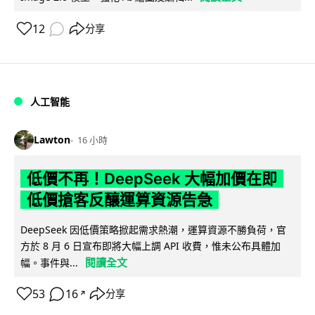
12
分享
人工智能
Lawton
16 小時
低價不再！DeepSeek 大幅加價在即
低價搶客反釀運算資源告急
DeepSeek 因低價策略掀起需求熱潮，運算資源不勝負荷，官
方於 8 月 6 日宣布即將大幅上調 API 收費，惟未公布具體加
閱讀全文
幅。事件與...
53
16
分享
↗