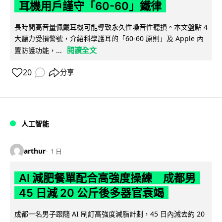
耳機用戶謹守「60-60」鐵律
長時間高音量佩戴耳機可能導致永久性噪音性聽損。本文盤點 4
大聽力受損警號，介紹科學護耳的「60-60 原則」及 Apple 內
閱讀全文
置防護功能，...
20
分享
人工智能
arthur
1 日
AI 減肥餐單配合高強度操練 成都男
45 日減 20 公斤後多器官衰竭
成都一名男子跟隨 AI 制訂高強度減脂計劃，45 日內減去約 20