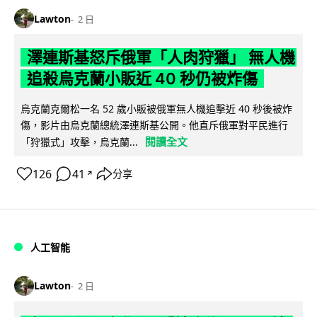
Lawton
2 日
澤連斯基怒斥俄軍「人肉狩獵」 無人機
追殺烏克蘭小販近 40 秒仍被炸傷
烏克蘭克爾松一名 52 歲小販被俄軍無人機追擊近 40 秒後被炸
傷，影片由烏克蘭總統澤連斯基公開。他直斥俄軍對平民進行
閱讀全文
「狩獵式」攻擊，烏克蘭...
126
41
分享
↗
人工智能
Lawton
2 日