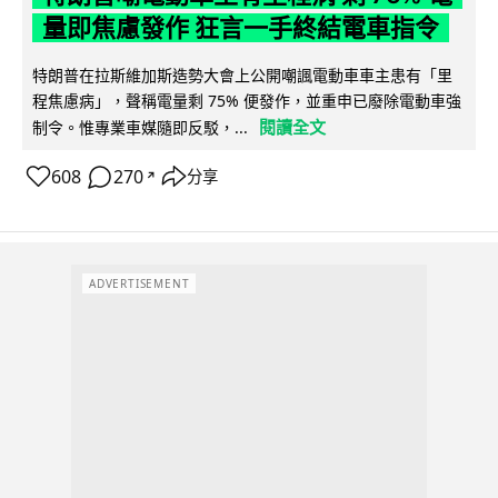
量即焦慮發作 狂言一手終結電車指令
特朗普在拉斯維加斯造勢大會上公開嘲諷電動車車主患有「里
程焦慮病」，聲稱電量剩 75% 便發作，並重申已廢除電動車強
閱讀全文
制令。惟專業車媒隨即反駁，...
608
270
分享
↗
ADVERTISEMENT