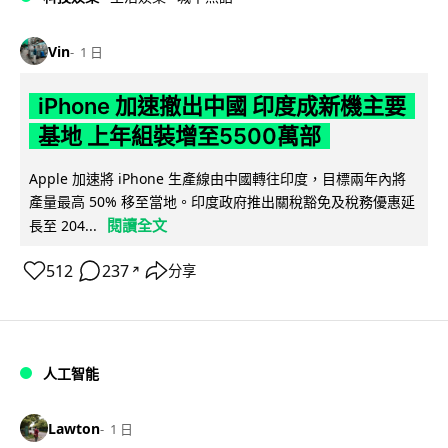
Vin
1 日
iPhone 加速撤出中國 印度成新機主要
基地 上年組裝增至5500萬部
Apple 加速將 iPhone 生產線由中國轉往印度，目標兩年內將
產量最高 50% 移至當地。印度政府推出關稅豁免及稅務優惠延
閱讀全文
長至 204...
512
237
分享
↗
人工智能
Lawton
1 日