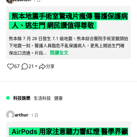
熊本地震手術室驚魂片瘋傳 醫護保護病
人、逃生門 網民讚值得尊敬
熊本縣 7 月 28 日發生 7.1 級地震，熊本綜合醫院手術室鏡頭拍
下地震一刻，醫護人員臨危不亂保護病人，更馬上開逃生門確
閱讀全文
保出口流通。片段...
67
21
分享
↗
科技娛樂
生活科技
健康
arthur
1 日
AirPods 用家注意聽力響紅燈 醫學界籲