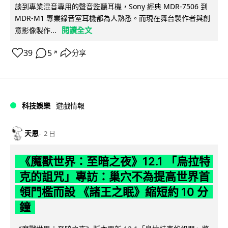
談到專業混音專用的聲音監聽耳機，Sony 經典 MDR-7506 到
MDR-M1 專業錄音室耳機都為人熟悉。而現在舞台製作者與創
閱讀全文
意影像製作...
39
5
分享
↗
科技娛樂
遊戲情報
天恩
2 日
《魔獸世界：至暗之夜》12.1 「烏拉特
克的詛咒」專訪：巢穴不為提高世界首
領門檻而設 《諸王之眠》縮短約 10 分
鐘