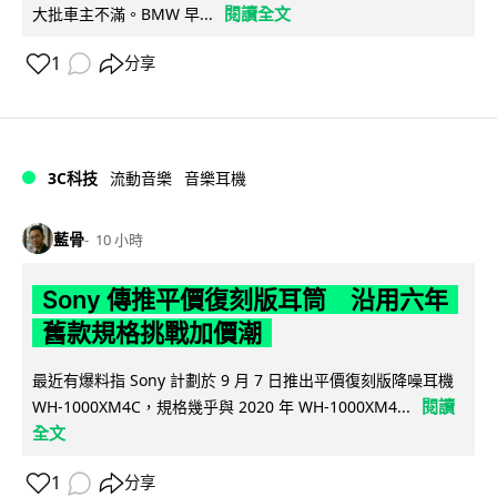
閱讀全文
大批車主不滿。BMW 早...
1
分享
3C科技
流動音樂
音樂耳機
藍骨
10 小時
Sony 傳推平價復刻版耳筒 沿用六年
舊款規格挑戰加價潮
最近有爆料指 Sony 計劃於 9 月 7 日推出平價復刻版降噪耳機
閱讀
WH-1000XM4C，規格幾乎與 2020 年 WH-1000XM4...
全文
1
分享