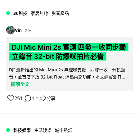
3C科技
家居無線
影音產品
Vin
2 日
DJI Mic Mini 2s 實測 四發一收同步獨
立錄音 32-bit 防爆咪拍片必備
DJI 最新推出的 Mic Mini 2s 無線咪支援「四發一收」分軌錄
音，並首度下放 32-bit Float 浮點內錄功能。本文經實測其...
閱讀全文
251
1
分享
↗
科技娛樂
生活娛樂
城中熱話