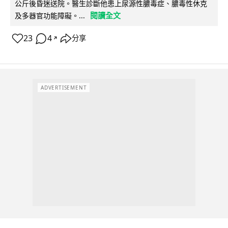
公斤後昏迷送院。醫生診斷他患上尿源性膿毒症、膿毒性休克
閱讀全文
及多器官功能障礙。...
23
4
分享
↗
ADVERTISEMENT