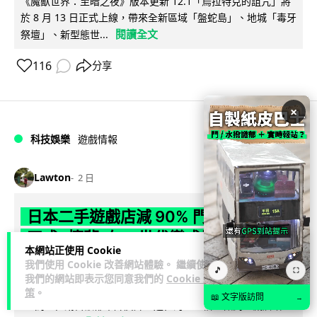
《魔獸世界：至暗之夜》版本更新 12.1「烏拉特克的詛咒」將
於 8 月 13 日正式上線，帶來全新區域「盤蛇島」、地城「毒牙
閱讀全文
祭壇」、新型態世...
116
分享
×
科技娛樂
遊戲情報
Lawton
2 日
日本二手遊戲店減 90% 門市 業績反增
四成 "懷舊"在 Z 世代變成最潮「新鮮
本網站正使用 Cookie
感」
我們使用 Cookie 改善網站體驗。 繼續使用
🎵
⛶
我們的網站即表示您同意我們的
Cookie 政
日本零售巨頭 GEO 將懷舊遊戲銷售門市從 1,000 間大幅減至
策
。
📖 文字版訪問
→
99 間，但銷售額卻不降反升至過往的 1.4 倍。做到「減店增