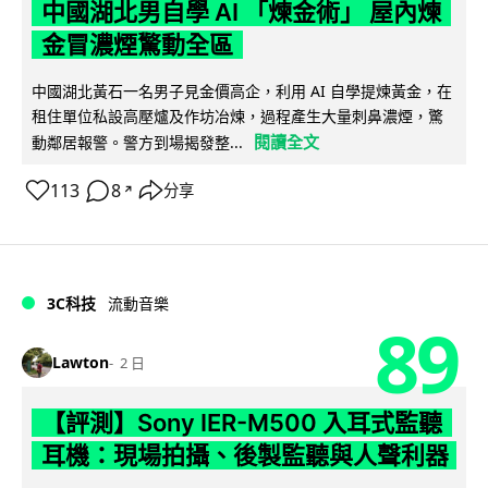
中國湖北男自學 AI 「煉金術」 屋內煉
金冒濃煙驚動全區
中國湖北黃石一名男子見金價高企，利用 AI 自學提煉黃金，在
租住單位私設高壓爐及作坊冶煉，過程產生大量刺鼻濃煙，驚
閱讀全文
動鄰居報警。警方到場揭發整...
113
8
分享
↗
3C科技
流動音樂
89
Lawton
2 日
【評測】Sony IER-M500 入耳式監聽
耳機：現場拍攝、後製監聽與人聲利器