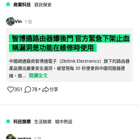
商業科技
資訊保安
Vin
1 日
智博通路由器爆後門 官方緊急下架止血
稱漏洞是功能在維修時使用
中國網通廠商智博通電子（Zbtlink Electronics）旗下的路由器
產品爆出嚴重安全漏洞，被發現每 35 秒便會與中國伺服器連
閱讀全文
線，旗...
351
78
分享
↗
科技娛樂
生活娛樂
城中熱話
Lawton
1 日