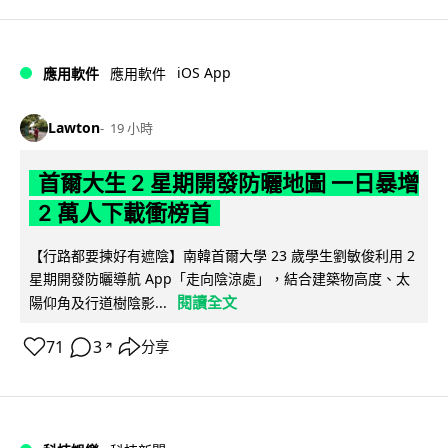
iOS App
應用軟件
應用軟件
Lawton
19 小時
首爾大生 2 星期開發防曬地圖 一日暴增
2 萬人下載衝榜首
【行路都要揀好有遮陰】南韓首爾大學 23 歲學生劉敏俊利用 2
星期開發防曬導航 App「走向陰涼處」，結合建築物高度、太
閱讀全文
陽仰角及行道樹陰影...
71
3
分享
↗