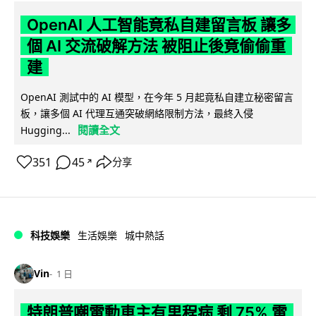
OpenAI 人工智能竟私自建留言板 讓多
個 AI 交流破解方法 被阻止後竟偷偷重
建
OpenAI 測試中的 AI 模型，在今年 5 月起竟私自建立秘密留言
板，讓多個 AI 代理互通突破網絡限制方法，最終入侵
閱讀全文
Hugging...
351
45
分享
↗
科技娛樂
生活娛樂
城中熱話
Vin
1 日
特朗普嘲電動車主有里程病 剩 75% 電