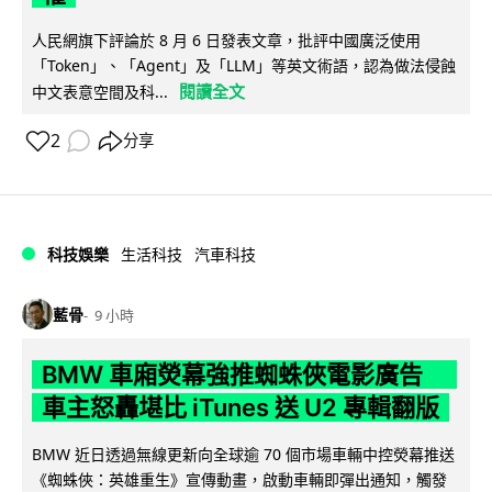
人民網旗下評論於 8 月 6 日發表文章，批評中國廣泛使用
「Token」、「Agent」及「LLM」等英文術語，認為做法侵蝕
閱讀全文
中文表意空間及科...
2
分享
科技娛樂
生活科技
汽車科技
藍骨
9 小時
BMW 車廂熒幕強推蜘蛛俠電影廣告
車主怒轟堪比 iTunes 送 U2 專輯翻版
BMW 近日透過無線更新向全球逾 70 個市場車輛中控熒幕推送
《蜘蛛俠：英雄重生》宣傳動畫，啟動車輛即彈出通知，觸發