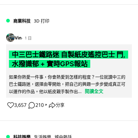
商業科技
3D 打印
Vin
1 日
中三巴士鐵路迷 自製紙皮遙控巴士 門,
水撥識郁 + 實時GPS報站
如果你熱愛一件事，你會熱愛到怎樣的程度？一位就讀中三的
巴士鐵路迷，選擇由零開始，把自己的興趣一步步變成真正可
閱讀全文
以運作的作品。他以紙皮親手製作出...
3,657
210
分享
↗
科技娛樂
生活娛樂
城中熱話