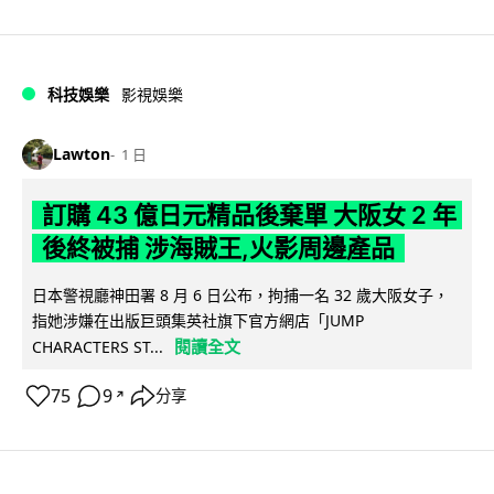
科技娛樂
影視娛樂
Lawton
1 日
訂購 43 億日元精品後棄單 大阪女 2 年
後終被捕 涉海賊王,火影周邊產品
日本警視廳神田署 8 月 6 日公布，拘捕一名 32 歲大阪女子，
指她涉嫌在出版巨頭集英社旗下官方網店「JUMP
閱讀全文
CHARACTERS ST...
75
9
分享
↗