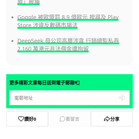
罪」被捕
Google 被歐盟罰 8.9 億歐元 搜尋及 Play
Store 涉違反數碼市場法
DeepSeek 母公司高層涉貪 行銷總監私吞
2,160 萬港元非法佣金遭拘留
📮
更多精彩文章每日送到電子郵箱
讚好
0
看留言
分享