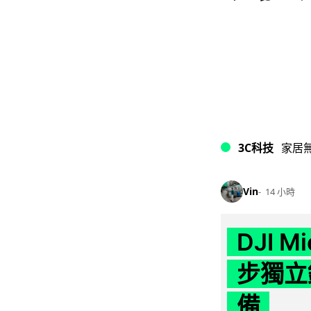
3C科技
家居
Vin
14 小時
DJI M
步獨立錄
備