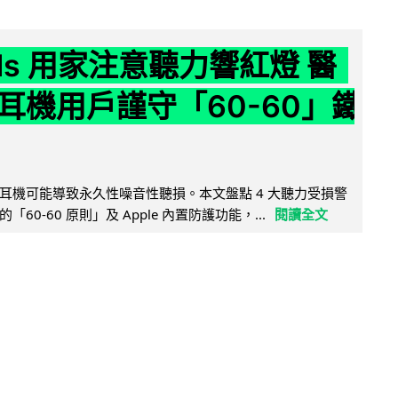
ods 用家注意聽力響紅燈 醫
耳機用戶謹守「60-60」鐵
耳機可能導致永久性噪音性聽損。本文盤點 4 大聽力受損警
60-60 原則」及 Apple 內置防護功能，...
閱讀全文