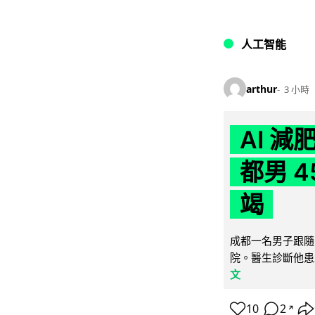
人工智能
arthur
3 小時
AI 
都男 4
竭
成都一名男子跟隨 
院。醫生診斷他患
文
10
2
↗