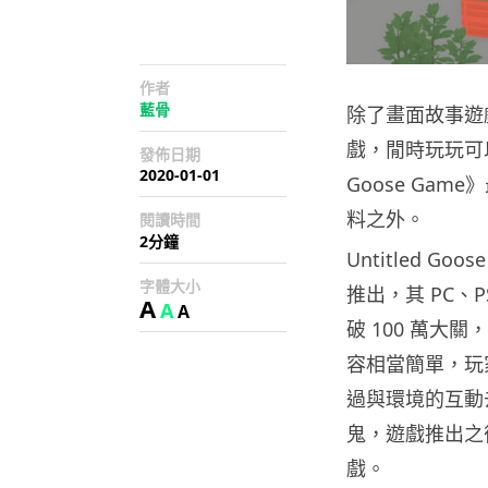
作者
藍骨
除了畫面故事遊
戲，閒時玩玩可以
發佈日期
2020-01-01
Goose Ga
料之外。
閱讀時間
2分鐘
Untitled Goo
字體大小
推出，其 PC、P
A
A
A
破 100 萬
容相當簡單，玩
過與環境的互動
鬼，遊戲推出之
戲。