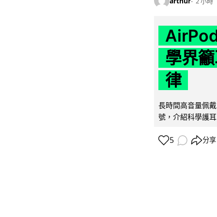
arthur
2 小時
AirP
學界籲
律
長時間高音量佩戴
號，介紹科學護耳的「
5
分享