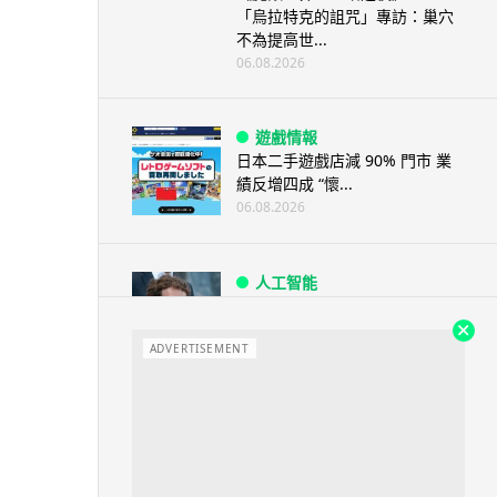
「烏拉特克的詛咒」專訪：巢穴
不為提高世...
06.08.2026
遊戲情報
日本二手遊戲店減 90% 門市 業
績反增四成 “懷...
06.08.2026
人工智能
Meta AI 模型測試期間入侵他家
公司 三大 AI 巨頭接連曝安全
ADVERTISEMENT
漏...
06.08.2026
科技新聞
Audi 最慳電量產車現身 A2 e-
tron 迷彩造型曝光 快充 2...