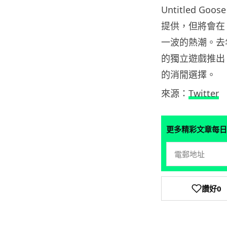
Untitled Goo
提供，但將會在 
一波的熱潮。去年除
的獨立遊戲推出
的消閒選擇。
來源：
Twitter
更多精彩文章每日
讚好
0