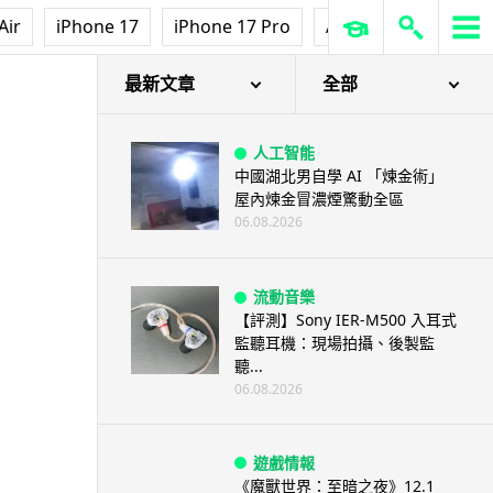
澤連斯基怒斥俄軍「人肉狩獵」
Air
iPhone 17
iPhone 17 Pro
AirPods Pro 3
Ap
無人機追殺烏克蘭小販近 40 秒
仍被炸傷
06.08.2026
最新文章
全部
人工智能
中國湖北男自學 AI 「煉金術」
屋內煉金冒濃煙驚動全區
06.08.2026
流動音樂
【評測】Sony IER-M500 入耳式
監聽耳機：現場拍攝、後製監
聽...
06.08.2026
遊戲情報
《魔獸世界：至暗之夜》12.1