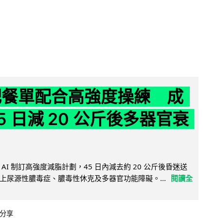
減肥餐單配合高強度操練 成
5 日減 20 公斤後多器官衰
AI 制訂高強度減脂計劃，45 日內減去約 20 公斤後昏迷送
上尿源性膿毒症、膿毒性休克及多器官功能障礙。...
閱讀全
分享