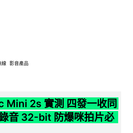
無線
影音產品
ic Mini 2s 實測 四發一收同
音 32-bit 防爆咪拍片必