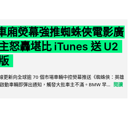
 車廂熒幕強推蜘蛛俠電影廣
怒轟堪比 iTunes 送 U2
版
無線更新向全球逾 70 個市場車輛中控熒幕推送《蜘蛛俠：英雄
啟動車輛即彈出通知，觸發大批車主不滿。BMW 早...
閱讀