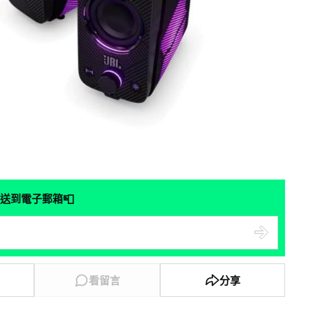
📮
送到電子郵箱
看留言
分享