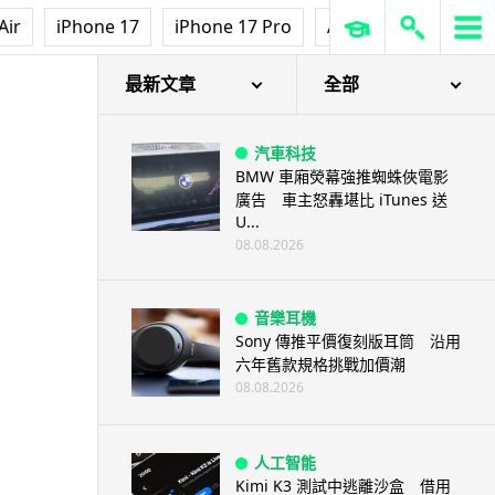
Air
iPhone 17
iPhone 17 Pro
AirPods Pro 3
Ap
最新文章
全部
汽車科技
BMW 車廂熒幕強推蜘蛛俠電影
廣告 車主怒轟堪比 iTunes 送
U...
08.08.2026
音樂耳機
Sony 傳推平價復刻版耳筒 沿用
六年舊款規格挑戰加價潮
08.08.2026
人工智能
Kimi K3 測試中逃離沙盒 借用