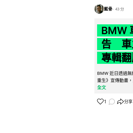
藍骨
43 分
BMW
告 車主
專輯翻
BMW 近日透過
重生》宣傳動畫，
全文
1
分享