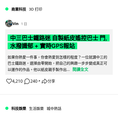
商業科技
3D 打印
Vin
1 日
中三巴士鐵路迷 自製紙皮遙控巴士 門,
水撥識郁 + 實時GPS報站
如果你熱愛一件事，你會熱愛到怎樣的程度？一位就讀中三的
巴士鐵路迷，選擇由零開始，把自己的興趣一步步變成真正可
閱讀全文
以運作的作品。他以紙皮親手製作出...
4,210
240
分享
↗
科技娛樂
生活娛樂
城中熱話