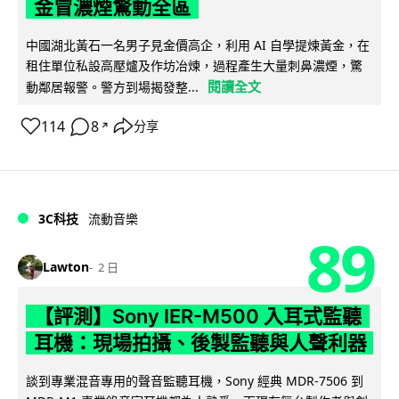
金冒濃煙驚動全區
中國湖北黃石一名男子見金價高企，利用 AI 自學提煉黃金，在
租住單位私設高壓爐及作坊冶煉，過程產生大量刺鼻濃煙，驚
閱讀全文
動鄰居報警。警方到場揭發整...
114
8
分享
↗
3C科技
流動音樂
89
Lawton
2 日
【評測】Sony IER-M500 入耳式監聽
耳機：現場拍攝、後製監聽與人聲利器
談到專業混音專用的聲音監聽耳機，Sony 經典 MDR-7506 到