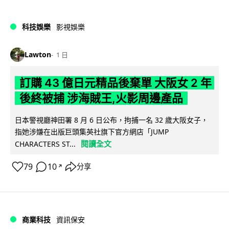
科技娛樂
影視娛樂
Lawton
1 日
訂購 43 億日元精品後棄單 大阪女 2 年
後終被捕 涉海賊王,火影周邊產品
日本警視廳神田署 8 月 6 日公布，拘捕一名 32 歲大阪女子，
指她涉嫌在出版巨頭集英社旗下官方網店「JUMP
閱讀全文
CHARACTERS ST...
79
10
分享
↗
商業科技
資訊保安