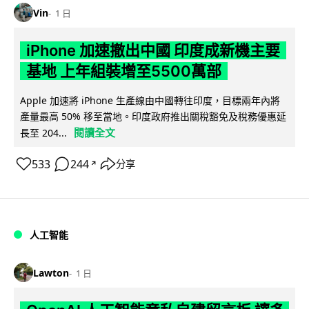
Vin
1 日
iPhone 加速撤出中國 印度成新機主要
基地 上年組裝增至5500萬部
Apple 加速將 iPhone 生產線由中國轉往印度，目標兩年內將
產量最高 50% 移至當地。印度政府推出關稅豁免及稅務優惠延
閱讀全文
長至 204...
533
244
分享
↗
人工智能
Lawton
1 日