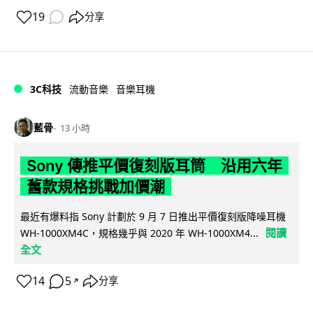
19
分享
3C科技
流動音樂
音樂耳機
藍骨
13 小時
Sony 傳推平價復刻版耳筒 沿用六年
舊款規格挑戰加價潮
最近有爆料指 Sony 計劃於 9 月 7 日推出平價復刻版降噪耳機
閱讀
WH-1000XM4C，規格幾乎與 2020 年 WH-1000XM4...
全文
14
5
分享
↗