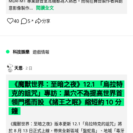
MDR-M1 專業錄音室耳機都為人熟悉。而現在舞台製作者與創
閱讀全文
意影像製作...
40
5
分享
↗
科技娛樂
遊戲情報
天恩
2 日
《魔獸世界：至暗之夜》12.1 「烏拉特
克的詛咒」專訪：巢穴不為提高世界首
領門檻而設 《諸王之眠》縮短約 10 分
鐘
《魔獸世界：至暗之夜》版本更新 12.1「烏拉特克的詛咒」將
於 8 月 13 日正式上線，帶來全新區域「盤蛇島」、地城「毒牙