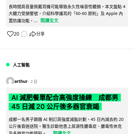
長時間高音量佩戴耳機可能導致永久性噪音性聽損。本文盤點 4
大聽力受損警號，介紹科學護耳的「60-60 原則」及 Apple 內
閱讀全文
置防護功能，...
20
分享
人工智能
arthur
2 日
AI 減肥餐單配合高強度操練 成都男
45 日減 20 公斤後多器官衰竭
成都一名男子跟隨 AI 制訂高強度減脂計劃，45 日內減去約 20
公斤後昏迷送院。醫生診斷他患上尿源性膿毒症、膿毒性休克
閱讀全文
及多器官功能障礙。...