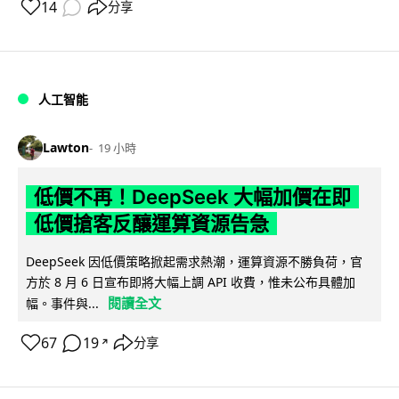
14
分享
人工智能
Lawton
19 小時
低價不再！DeepSeek 大幅加價在即
低價搶客反釀運算資源告急
DeepSeek 因低價策略掀起需求熱潮，運算資源不勝負荷，官
方於 8 月 6 日宣布即將大幅上調 API 收費，惟未公布具體加
閱讀全文
幅。事件與...
67
19
分享
↗