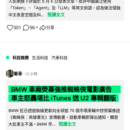
人民網旗下評論於 8 月 6 日發表文章，批評中國廣泛使用
「Token」、「Agent」及「LLM」等英文術語，認為做法侵蝕
閱讀全文
中文表意空間及科...
301
96
分享
↗
科技娛樂
生活科技
汽車科技
藍骨
12 小時
BMW 車廂熒幕強推蜘蛛俠電影廣告
車主怒轟堪比 iTunes 送 U2 專輯翻版
BMW 近日透過無線更新向全球逾 70 個市場車輛中控熒幕推送
《蜘蛛俠：英雄重生》宣傳動畫，啟動車輛即彈出通知，觸發
閱讀全文
大批車主不滿。BMW 早...