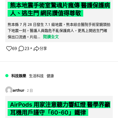
熊本地震手術室驚魂片瘋傳 醫護保護病
人、逃生門 網民讚值得尊敬
熊本縣 7 月 28 日發生 7.1 級地震，熊本綜合醫院手術室鏡頭拍
下地震一刻，醫護人員臨危不亂保護病人，更馬上開逃生門確
閱讀全文
保出口流通。片段...
69
23
分享
↗
科技娛樂
生活科技
健康
arthur
2 日
AirPods 用家注意聽力響紅燈 醫學界籲
耳機用戶謹守「60-60」鐵律