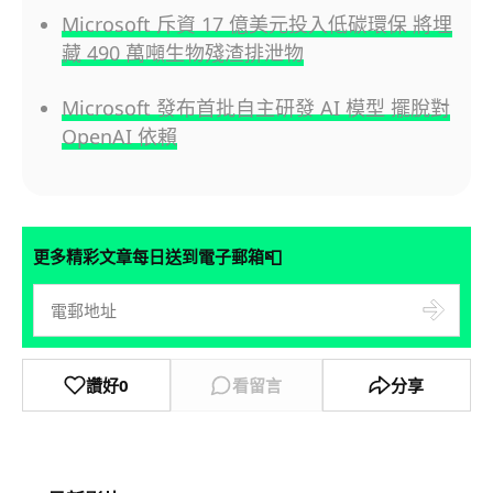
Microsoft 斥資 17 億美元投入低碳環保 將埋
藏 490 萬噸生物殘渣排泄物
Microsoft 發布首批自主研發 AI 模型 擺脫對
OpenAI 依賴
📮
更多精彩文章每日送到電子郵箱
讚好
0
看留言
分享