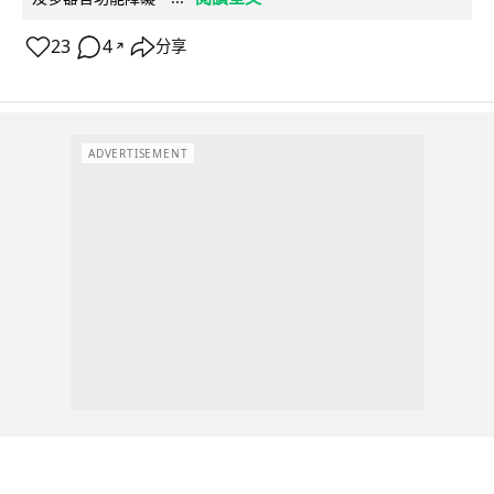
23
4
分享
↗
ADVERTISEMENT