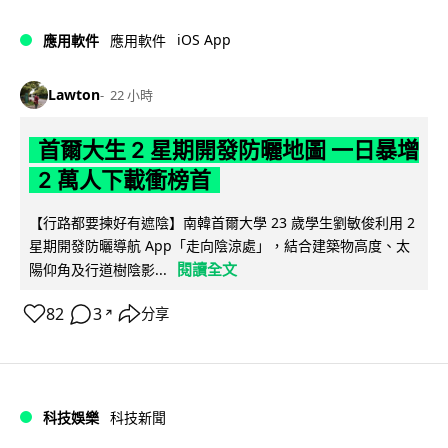
iOS App
應用軟件
應用軟件
Lawton
22 小時
首爾大生 2 星期開發防曬地圖 一日暴增
2 萬人下載衝榜首
【行路都要揀好有遮陰】南韓首爾大學 23 歲學生劉敏俊利用 2
星期開發防曬導航 App「走向陰涼處」，結合建築物高度、太
閱讀全文
陽仰角及行道樹陰影...
82
3
分享
↗
科技娛樂
科技新聞