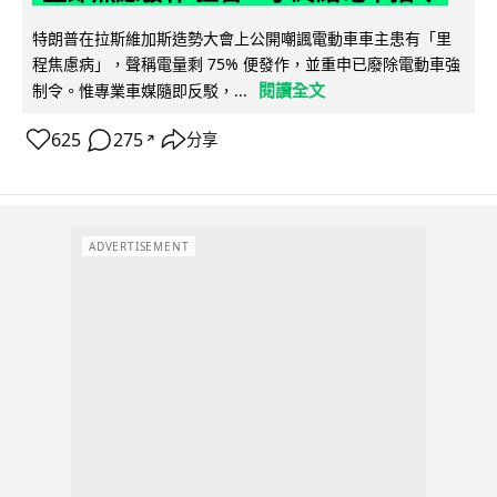
特朗普在拉斯維加斯造勢大會上公開嘲諷電動車車主患有「里
程焦慮病」，聲稱電量剩 75% 便發作，並重申已廢除電動車強
閱讀全文
制令。惟專業車媒隨即反駁，...
625
275
分享
↗
ADVERTISEMENT