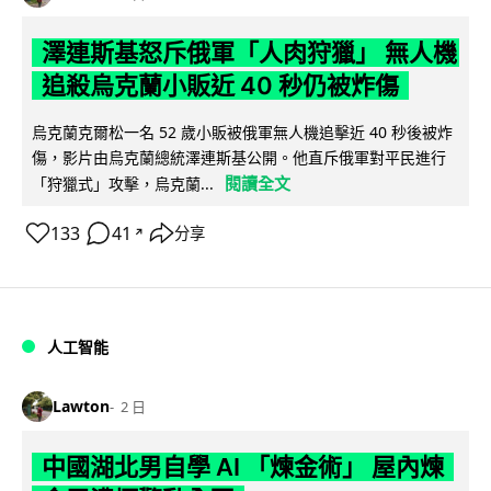
澤連斯基怒斥俄軍「人肉狩獵」 無人機
追殺烏克蘭小販近 40 秒仍被炸傷
烏克蘭克爾松一名 52 歲小販被俄軍無人機追擊近 40 秒後被炸
傷，影片由烏克蘭總統澤連斯基公開。他直斥俄軍對平民進行
閱讀全文
「狩獵式」攻擊，烏克蘭...
133
41
分享
↗
人工智能
Lawton
2 日
中國湖北男自學 AI 「煉金術」 屋內煉