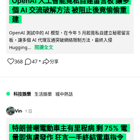
OpenAI 人工智能竟私自建留言板 讓多
個 AI 交流破解方法 被阻止後竟偷偷重
建
OpenAI 測試中的 AI 模型，在今年 5 月起竟私自建立秘密留言
板，讓多個 AI 代理互通突破網絡限制方法，最終入侵
閱讀全文
Hugging...
368
47
分享
↗
科技娛樂
生活娛樂
城中熱話
Vin
1 日
特朗普嘲電動車主有里程病 剩 75% 電
量即焦慮發作 狂言一手終結電車指令