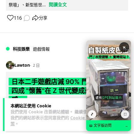
閱讀全文
祭壇」、新型態世...
116
分享
×
科技娛樂
遊戲情報
Lawton
2 日
日本二手遊戲店減 90% 門市 業績反增
四成 "懷舊"在 Z 世代變成最潮「新鮮
感」
本網站正使用 Cookie
我們使用 Cookie 改善網站體驗。 繼續使用
日本零售巨頭 GEO 將懷舊遊戲銷售門市從 1,000 間大幅減至
🎵
⛶
我們的網站即表示您同意我們的
Cookie 政
99 間，但銷售額卻不降反升至過往的 1.4 倍。做到「減店增
策
。
閱讀全文
收」奇蹟，...
📖 文字版訪問
→