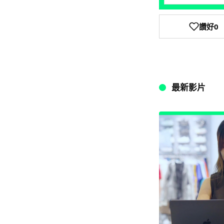
讚好
0
最新影片