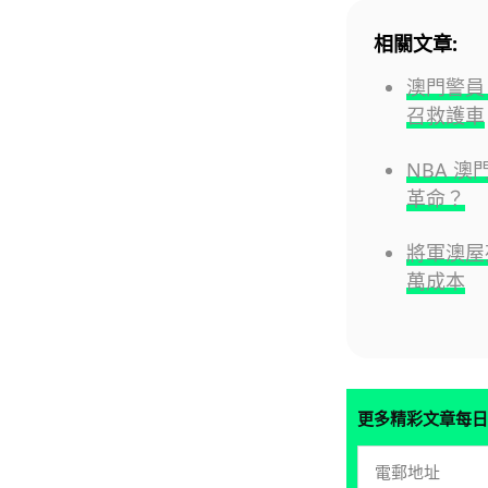
相關文章:
澳門警員
召救護車
NBA 澳
革命？
將軍澳屋
萬成本
更多精彩文章每日