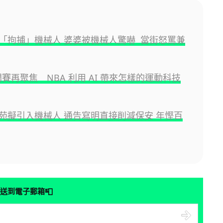
「拘捕」機械人 婆婆被機械人驚嚇 當街怒罵兼
門賽再聚焦 NBA 利用 AI 帶來怎樣的運動科技
苑擬引入機械人 通告寫明直接削減保安 年慳百
📮
送到電子郵箱