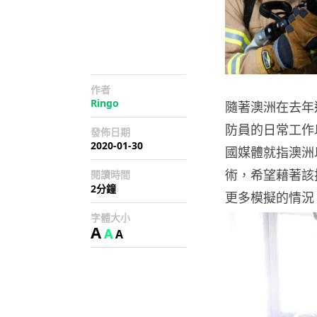
作者
Ringo
隨著澳洲在去年
防員的日常工作
發佈日期
2020-01-30
國媒體就指澳洲
術，希望藉著該
閱讀時間
2分鐘
更多模擬的情況
字體大小
A
A
A