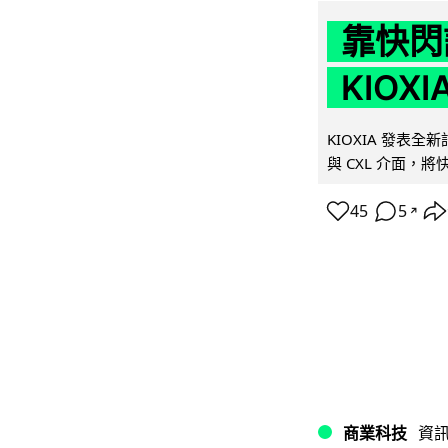
靠快閃
KIOX
KIOXIA 發表全
與 CXL 介面，
45
5
↗
商業科技
資