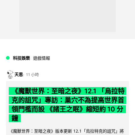
科技娛樂
遊戲情報
天恩
11 小時
《魔獸世界：至暗之夜》12.1 「烏拉特
克的詛咒」專訪：巢穴不為提高世界首
領門檻而設 《諸王之眠》縮短約 10 分
鐘
《魔獸世界：至暗之夜》版本更新 12.1「烏拉特克的詛咒」將