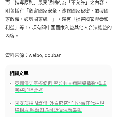
而「指導原則」最受限制的為「不允許」之內容，
則包括有「危害國家安全，洩露國家秘密，顛覆國
家政權，破壞國家統一」，還有「損害國家榮譽和
利益」等 17 項有關中國國家利益與他人合法權益的
內容。
資料來源：weibo, douban
相關文章:
英國保守黨擬修例 禁公共交通開聲播歌 違規
者將即場票控
國安部指間諜借"外賣竊密" 叫外賣仔代拍現
場相片 呼籲如遇可疑情況應舉報