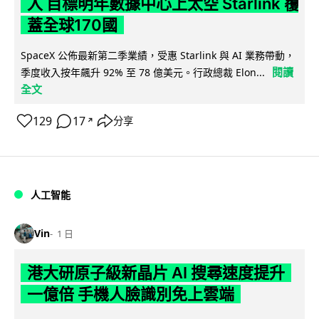
入 目標明年數據中心上太空 Starlink 覆
蓋全球170國
SpaceX 公佈最新第二季業績，受惠 Starlink 與 AI 業務帶動，
閱讀
季度收入按年飆升 92% 至 78 億美元。行政總裁 Elon...
全文
129
17
分享
↗
人工智能
Vin
1 日
港大研原子級新晶片 AI 搜尋速度提升
一億倍 手機人臉識別免上雲端