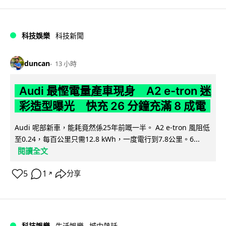
科技娛樂
科技新聞
duncan
13 小時
Audi 最慳電量產車現身 A2 e-tron 迷
彩造型曝光 快充 26 分鐘充滿 8 成電
Audi 呢部新車，能耗竟然係25年前嘅一半。 A2 e-tron 風阻低
至0.24，每百公里只需12.8 kWh，一度電行到7.8公里。6...
閱讀全文
5
1
分享
↗
科技娛樂
生活娛樂
城中熱話