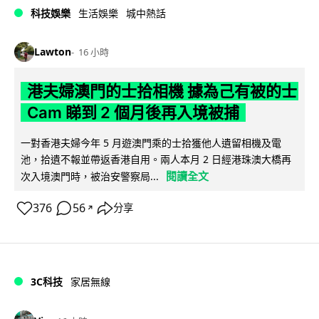
科技娛樂
生活娛樂
城中熱話
Lawton
16 小時
港夫婦澳門的士拾相機 據為己有被的士
Cam 睇到 2 個月後再入境被捕
一對香港夫婦今年 5 月遊澳門乘的士拾獲他人遺留相機及電
池，拾遺不報並帶返香港自用。兩人本月 2 日經港珠澳大橋再
閱讀全文
次入境澳門時，被治安警察局...
376
56
分享
↗
3C科技
家居無線