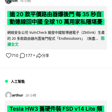
Vin
16 小時
逾 20 款平價路由器爆後門 每 35 秒自
動連線回中國 全球 10 萬用家私隱堪憂
網絡安全公司 VulnCheck 揭發中國智博通電子（Zbtlink）生產
閱
的 20 多款路由器內置後門程式「Endlessdoors」（無盡...
讀全文
710
177
分享
↗
人工智能
arthur
20 小時
Tesla HW3 舊硬件裝 FSD v14 Lite 頻