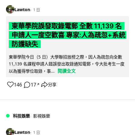
Lawton
1 日
東華學院誤發取錄電郵 全數 11,139 名
申請人一度空歡喜 專家:人為疏忽+系統
防護缺失
東華學院今日（5 日）大學聯招放榜之際，因人為疏忽向全數
11,139 名課程申請人錯誤發出取錄通知電郵，令大批考生一度
閱讀全文
以為獲得學位取錄，事...
146
17
分享
↗
科技娛樂
影視娛樂
Lawton
1 日