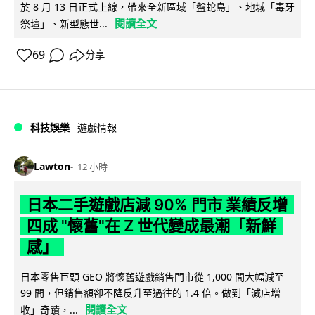
於 8 月 13 日正式上線，帶來全新區域「盤蛇島」、地城「毒牙
閱讀全文
祭壇」、新型態世...
69
分享
科技娛樂
遊戲情報
Lawton
12 小時
日本二手遊戲店減 90% 門市 業績反增
四成 "懷舊"在 Z 世代變成最潮「新鮮
感」
日本零售巨頭 GEO 將懷舊遊戲銷售門市從 1,000 間大幅減至
99 間，但銷售額卻不降反升至過往的 1.4 倍。做到「減店增
閱讀全文
收」奇蹟，...