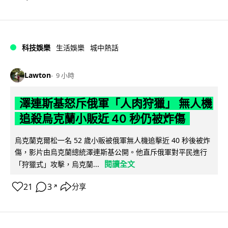
科技娛樂
生活娛樂
城中熱話
Lawton
9 小時
澤連斯基怒斥俄軍「人肉狩獵」 無人機
追殺烏克蘭小販近 40 秒仍被炸傷
烏克蘭克爾松一名 52 歲小販被俄軍無人機追擊近 40 秒後被炸
傷，影片由烏克蘭總統澤連斯基公開。他直斥俄軍對平民進行
閱讀全文
「狩獵式」攻擊，烏克蘭...
21
3
分享
↗