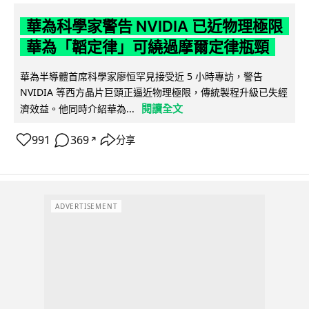
華為科學家警告 NVIDIA 已近物理極限
華為「韜定律」可繞過摩爾定律瓶頸
華為半導體首席科學家廖恒罕見接受近 5 小時專訪，警告
NVIDIA 等西方晶片巨頭正逼近物理極限，傳統製程升級已失經
閱讀全文
濟效益。他同時介紹華為...
991
369
分享
↗
ADVERTISEMENT