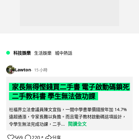
科技娛樂
生活娛樂
城中熱話
Lawton
15 小時
家長無得慳錢買二手書 電子啟動碼鎖死
二手教科書 學生無法做功課
社福界立法會議員陳文宜指，一間中學書單價錢按年加 14.7%
遠超通漲，令家長難以負擔。而且電子教材啟動碼這項設計，
閱讀全文
令學生無法完成功課，二手...
569
220
分享
↗