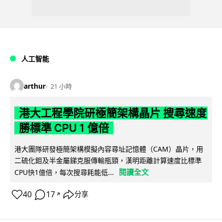
人工智能
arthur
21 小時
港大工程學院研極簡架構晶片 搜尋速度
勝標準 CPU 1 億倍
港大團隊研發極簡架構模擬內容尋址記憶體（CAM）晶片，用
二硫化鉬及半金屬銻克服傳輸瓶頸，漢明距離計算速度比標準
閱讀全文
CPU快1億倍，每次搜尋耗能低...
40
17
分享
↗