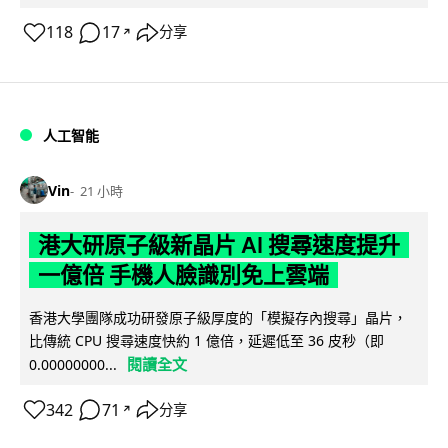
118
17
分享
↗
人工智能
Vin
21 小時
港大研原子級新晶片 AI 搜尋速度提升
一億倍 手機人臉識別免上雲端
香港大學團隊成功研發原子級厚度的「模擬存內搜尋」晶片，
比傳統 CPU 搜尋速度快約 1 億倍，延遲低至 36 皮秒（即
閱讀全文
0.00000000...
342
71
分享
↗