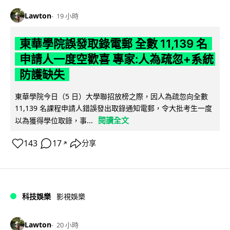
Lawton
19 小時
東華學院誤發取錄電郵 全數 11,139 名
申請人一度空歡喜 專家:人為疏忽+系統
防護缺失
東華學院今日（5 日）大學聯招放榜之際，因人為疏忽向全數
11,139 名課程申請人錯誤發出取錄通知電郵，令大批考生一度
閱讀全文
以為獲得學位取錄，事...
143
17
分享
↗
科技娛樂
影視娛樂
Lawton
20 小時