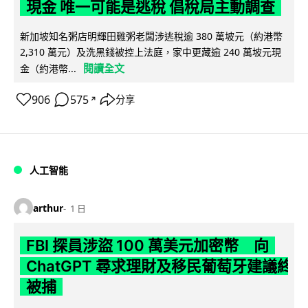
現金 唯一可能是逃稅 倡稅局主動調查
新加坡知名粥店明輝田雞粥老闆涉逃稅逾 380 萬坡元（約港幣
2,310 萬元）及洗黑錢被控上法庭，家中更藏逾 240 萬坡元現
閱讀全文
金（約港幣...
906
575
分享
↗
人工智能
arthur
1 日
FBI 探員涉盜 100 萬美元加密幣 向
ChatGPT 尋求理財及移民葡萄牙建議終
被捕