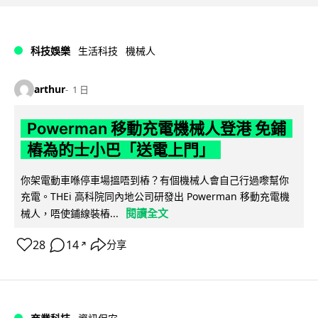
科技娛樂
生活科技
機械人
arthur
1 日
Powerman 移動充電機械人登港 免鋪
樁為的士小巴「送電上門」
你架電動車喺停車場搵唔到樁？有個機械人會自己行過嚟幫你
充電。THEi 高科院同內地公司研發出 Powerman 移動充電機
閱讀全文
械人，唔使鋪線裝樁...
28
14
分享
↗