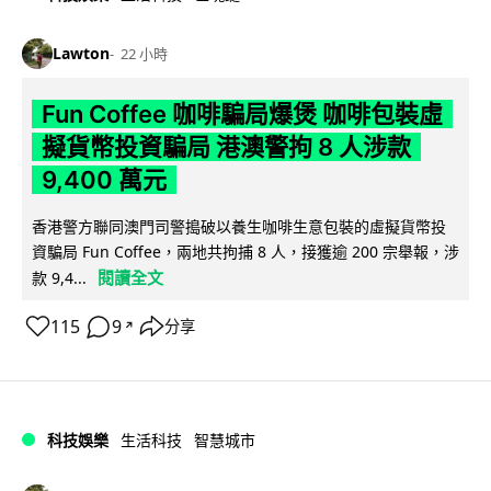
Lawton
22 小時
Fun Coffee 咖啡騙局爆煲 咖啡包裝虛
擬貨幣投資騙局 港澳警拘 8 人涉款
9,400 萬元
香港警方聯同澳門司警搗破以養生咖啡生意包裝的虛擬貨幣投
資騙局 Fun Coffee，兩地共拘捕 8 人，接獲逾 200 宗舉報，涉
閱讀全文
款 9,4...
115
9
分享
↗
科技娛樂
生活科技
智慧城市