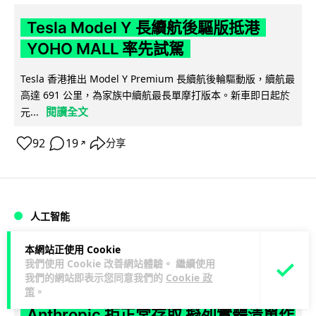
Tesla Model Y 長續航後驅版抵港
YOHO MALL 率先試駕
Tesla 香港推出 Model Y Premium 長續航後輪驅動版，續航最
高達 691 公里，為家族中續航最長單摩打版本。新車即日起於
閱讀全文
元...
92
19
分享
↗
人工智能
本網站正使用 Cookie
Vin
1 日
我們使用 Cookie 改善網站體驗。 繼續使用
我們的網站即表示您同意我們的
Cookie 政
據報中國憂美國 AI 變武器 不滿
策
。
Anthropic 拒正常存取 擬列實體清單作