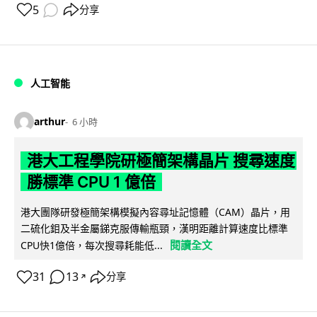
5
分享
人工智能
arthur
6 小時
港大工程學院研極簡架構晶片 搜尋速度
勝標準 CPU 1 億倍
港大團隊研發極簡架構模擬內容尋址記憶體（CAM）晶片，用
二硫化鉬及半金屬銻克服傳輸瓶頸，漢明距離計算速度比標準
閱讀全文
CPU快1億倍，每次搜尋耗能低...
31
13
分享
↗