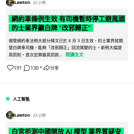
Lawton
22 小時
網約車條例生效 有司機暫時停工避風頭
的士業界籲白牌 "改邪歸正"
規管網約車法例大部分條文已於 8 月 3 日生效，的士業界就期
望白牌車司機，能夠「改邪歸正」回流駕駛的士。新例大幅提
閱讀全文
高罰則，首次定罪最高罰款...
191
130
分享
↗
人工智能
Lawton
23 小時
白宮拒測中國開放 AI 模型 業界質疑安