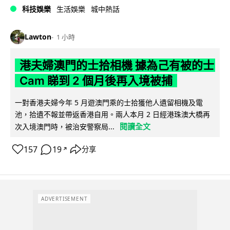
科技娛樂
生活娛樂
城中熱話
Lawton
1 小時
港夫婦澳門的士拾相機 據為己有被的士
Cam 睇到 2 個月後再入境被捕
一對香港夫婦今年 5 月遊澳門乘的士拾獲他人遺留相機及電
池，拾遺不報並帶返香港自用。兩人本月 2 日經港珠澳大橋再
閱讀全文
次入境澳門時，被治安警察局...
157
19
分享
↗
ADVERTISEMENT