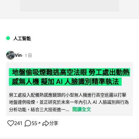
人工智能
Vin
1 日
地盤偷吸煙難逃高空法眼 勞工處出動熱
感無人機 擬加 AI 人臉識別精準執法
勞工處投入配備熱感應鏡頭的小型無人機進行高空巡邏以打擊
地盤違例吸煙，並正研究於未來一年內引入 AI 人臉識別與行為
閱讀全文
分析功能，結合三大技術進一...
241
55
分享
↗