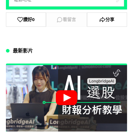
讚好
0
看留言
分享
最新影片