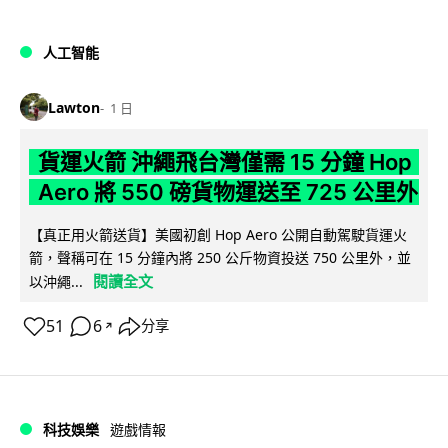
人工智能
Lawton
1 日
貨運火箭 沖繩飛台灣僅需 15 分鐘 Hop
Aero 將 550 磅貨物運送至 725 公里外
【真正用火箭送貨】美國初創 Hop Aero 公開自動駕駛貨運火
箭，聲稱可在 15 分鐘內將 250 公斤物資投送 750 公里外，並
閱讀全文
以沖繩...
51
6
分享
↗
科技娛樂
遊戲情報