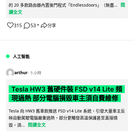
閱
的 20 多款路由器內置後門程式「Endlessdoors」（無盡...
讀全文
315
53
分享
↗
人工智能
arthur
5 小時
Tesla HW3 舊硬件裝 FSD v14 Lite 頻
現過熱 部分電腦損毀車主須自費維修
Tesla 向 HW3 舊車款推送 FSD v14 Lite 系統，引發大量車主反
映自動駕駛電腦嚴重過熱，部分更觸發高溫保護甚至直接燒
閱讀全文
毀，須...