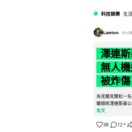
科技娛樂
生
Lawton
10 小
澤連斯
無人機
被炸傷
烏克蘭克爾松一名 
蘭總統澤連斯基公
全文
38
12
↗