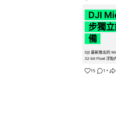
DJI M
步獨立錄
備
DJI 最新推出的 
32-bit Float
15
1
↗