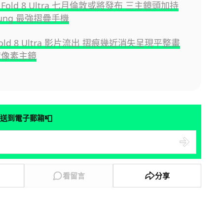
 Z Fold 8 Ultra 七月倫敦或將發布 三主鏡頭加持
sung 最強摺疊手機
 Fold 8 Ultra 影片流出 摺痕幾近消失呈現平整畫
億像素主鏡
📮
送到電子郵箱
看留言
分享