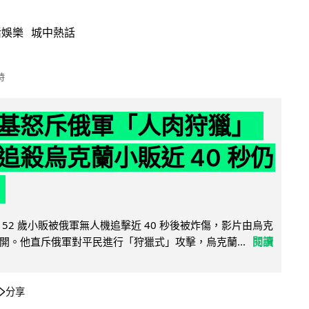
活娛樂
城中熱話
時
基怒斥俄軍「人肉狩獵」
追殺烏克蘭小販近 40 秒仍
52 歲小販被俄軍無人機追擊近 40 秒後被炸傷，影片由烏克
開。他直斥俄軍對平民進行「狩獵式」攻擊，烏克蘭...
閱讀
分享