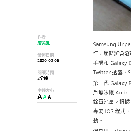
作者
唐美鳳
Samsung Un
行，屆時將會發表 G
發佈日期
2020-02-06
手機和 Galaxy
Twitter 透露，
閱讀時間
2分鐘
第一代 Galax
字體大小
戶無法跟 Andr
A
A
A
餘電池量。根據 @e
專屬 iOS 程式，
動。