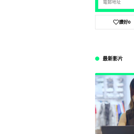
讚好
0
最新影片