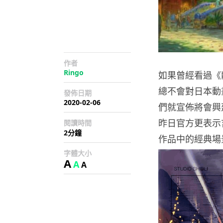
作者
Ringo
如果曾經看過《
總不會對日本動畫吉
發佈日期
2020-02-06
們就宣佈將會興
昨日官方更表示吉
閱讀時間
2分鐘
作品中的經典場
字體大小
A
A
A