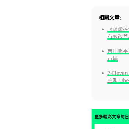
相關文章:
《薩爾達
有效改善
吉田修平
市場
7-Ele
主叫 Ub
更多精彩文章每日