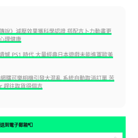
傳說》減壓效果獲科學認證 搭配吉卜力動畫更
心理健康
遺憾 PS1 時代 大量經典日本遊戲未能進軍歐美
ven 網購可樂相機引發大混亂 系統自動取消訂單 苦
er 趕往取貨得個吉
📮
送到電子郵箱