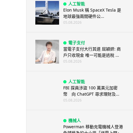
人工智能
Elon Musk 稱 SpaceX Tesla 是
地球最強兩間硬件公...
05.08.2026
電子支付
當電子支付大行其道 屈穎妍: 商
戶只收現金 唯一可能是逃稅 ...
05.08.2026
人工智能
FBI 探員涉盜 100 萬美元加密
幣 向 ChatGPT 尋求理財及...
05.08.2026
機械人
Powerman 移動充電機械人登港
免鋪樁為的士小巴「送電上門」