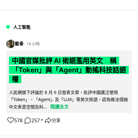
人工智能
藍骨
18 小時
中國官媒批評 AI 術語濫用英文 稱
「Token」與「Agent」動搖科技話語
權
人民網旗下評論於 8 月 6 日發表文章，批評中國廣泛使用
「Token」、「Agent」及「LLM」等英文術語，認為做法侵蝕
閱讀全文
中文表意空間及科...
578
257
分享
↗