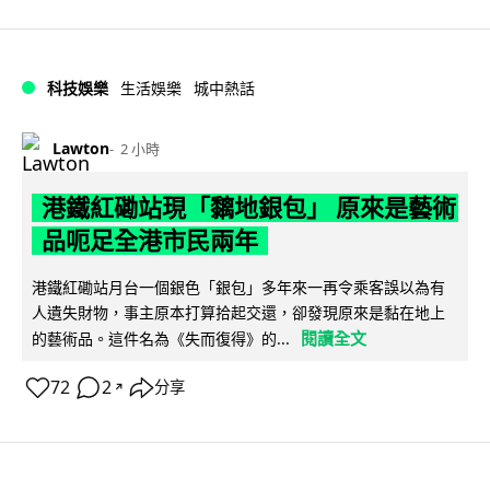
科技娛樂
生活娛樂
城中熱話
Lawton
2 小時
港鐵紅磡站現「黐地銀包」 原來是藝術
品呃足全港市民兩年
港鐵紅磡站月台一個銀色「銀包」多年來一再令乘客誤以為有
人遺失財物，事主原本打算拾起交還，卻發現原來是黏在地上
閱讀全文
的藝術品。這件名為《失而復得》的...
72
2
分享
↗