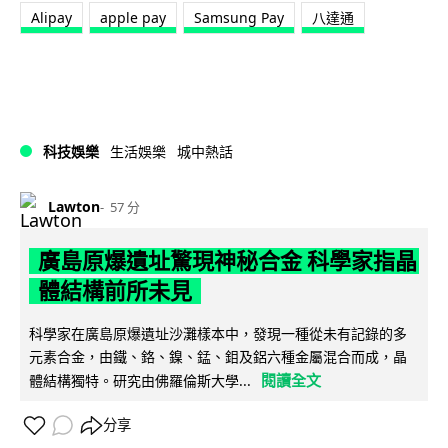
Alipay
apple pay
Samsung Pay
八達通
科技娛樂
生活娛樂
城中熱話
Lawton
57 分
廣島原爆遺址驚現神秘合金 科學家指晶
體結構前所未見
科學家在廣島原爆遺址沙灘樣本中，發現一種從未有記錄的多
元素合金，由鐵、鉻、鎳、錳、鉬及鋁六種金屬混合而成，晶
閱讀全文
體結構獨特。研究由佛羅倫斯大學...
分享