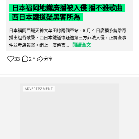
日本福岡地鐵廣播被入侵 播不雅歌曲
西日本鐵道疑黑客所為
日本福岡西鐵天神大牟田線兩個車站，8 月 4 日廣播系統離奇
播出粗俗歌聲，西日本鐵道懷疑遭第三方非法入侵，正調查事
閱讀全文
件並考慮報案。網上一度傳言...
33
2
分享
↗
ADVERTISEMENT