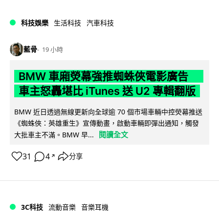
科技娛樂
生活科技
汽車科技
藍骨
19 小時
BMW 車廂熒幕強推蜘蛛俠電影廣告
車主怒轟堪比 iTunes 送 U2 專輯翻版
BMW 近日透過無線更新向全球逾 70 個市場車輛中控熒幕推送
《蜘蛛俠：英雄重生》宣傳動畫，啟動車輛即彈出通知，觸發
閱讀全文
大批車主不滿。BMW 早...
31
4
分享
↗
3C科技
流動音樂
音樂耳機