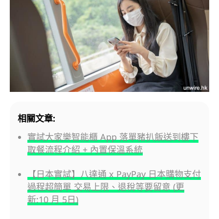
相關文章:
實試大家樂智能櫃 App 落單豬扒飯送到樓下
取餐流程介紹 + 內置保溫系統
【日本實試】八達通 x PayPay 日本購物支付
過程超簡單 交易上限、退稅等要留意 (更
新:10 月 5日)