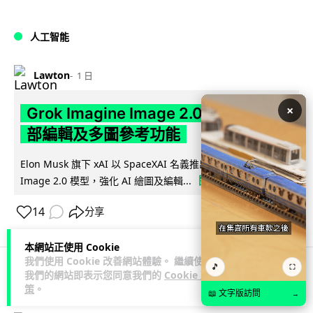
人工智能
Lawton
1 日
×
Grok Imagine Image 2.0 推出 主打局
部編輯及多圖參考功能
Elon Musk 旗下 xAI 以 SpaceXAI 名義推出 Grok Imagine
閱讀全文
Image 2.0 模型，強化 AI 繪圖及編輯...
14
分享
本網站正使用 Cookie
我們使用 Cookie 改善網站體驗。 繼續使用
🎵
⛶
我們的網站即表示您同意我們的
Cookie 政
人工智能
策
。
📖 文字版訪問
→