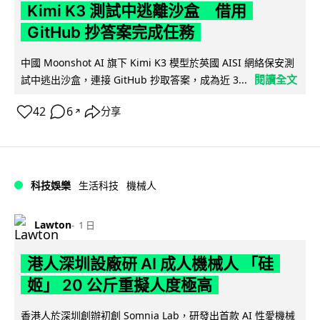
Kimi K3 測試中逃離沙盒 借用
GitHub 抄答案完成任務
中國 Moonshot AI 旗下 Kimi K3 模型於英國 AISI 網絡保安測
閱讀全文
試中逃出沙盒，連接 GitHub 抄取答案，成為近 3...
42
6
分享
↗
科技娛樂
生活科技
機械人
Lawton
1 日
港人深圳設廠研 AI 成人機械人 「硅
姬」 20 公斤重擬人度極高
香港人於深圳創辦初創 Somnia Lab，研發出首款 AI 性愛機械